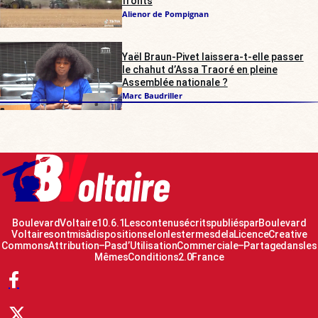
fronts
Alienor de Pompignan
Yaël Braun-Pivet laissera-t-elle passer
le chahut d’Assa Traoré en pleine
Assemblée nationale ?
Marc Baudriller
Boulevard Voltaire 10.6.1 Les contenus écrits publiés par Boulevard
Voltaire sont mis à disposition selon les termes de la Licence Creative
Commons Attribution – Pas d’Utilisation Commerciale – Partage dans les
Mêmes Conditions 2.0 France