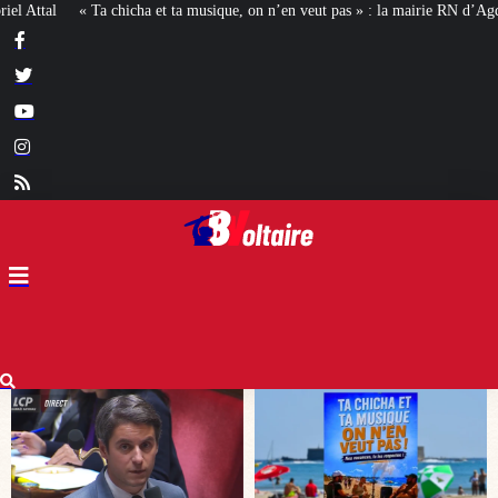
musique, on n’en veut pas » : la mairie RN d’Agde face à la meute « antiraciste