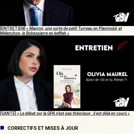
[ENTRETIEN]
« Macron, une sorte de petit Turreau en Playmobil, et
Mélenchon, le Robespierre en keffieh »
[SANTÉ]
« Le débat sur la GPA n’est pas théorique : il est déjà en cours »
CORRECTIFS ET MISES À JOUR