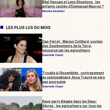
Bilal Hassani et Lena Situations : les
enfants cachés d’Emmanuel Macron ?
Nicolas Gauthier
LES PLUS LUS DU MOIS
Cap-Ferret : Marion Cotillard, soutien
des Soulèvements de la Terre,
secourue par les agriculteurs
Gabrielle Cluzel
Trouble à l’Assemblée : contrairement
au septuagénaire, Assa Traoré ne sera
pas poursuivie
Gabrielle Cluzel
Rave-party illégale dans les Deux-
Sèvres : les agriculteurs sur tous les