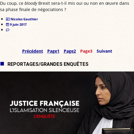
Du coup, ce
bloody
Brexit sera-t-il mis oui ou non en œuvre dans
sa phase finale de négociations ?
Nicolas Gauthier
9 juin 2017
Précédent
Page
1
Page
2
Page
3
Suivant
REPORTAGES/GRANDES ENQUÊTES