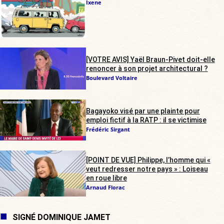
Ixene
[VOTRE AVIS] Yaël Braun-Pivet doit-elle
renoncer à son projet architectural ?
Boulevard Voltaire
Bagayoko visé par une plainte pour
emploi fictif à la RATP : il se victimise
Frédéric Sirgant
[POINT DE VUE] Philippe, l’homme qui «
veut redresser notre pays » : Loiseau
en roue libre
Arnaud Florac
SIGNÉ DOMINIQUE JAMET