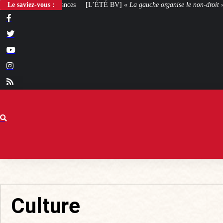
’ÉTÉ BV] «
Le saviez-vous :
La gauche organise le non-droit
»
[VOTRE AVIS] Yaël Braun-Pive
Culture