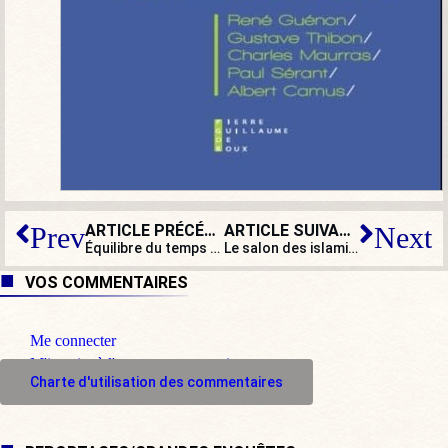
ARTICLE PRÉCÉDENT
ARTICLE SUIVANT
Prev
Next
Équilibre du temps de parole ? Français, ne riez pas : l’heure est grave !
Le salon des islamistes de l’UOIF doit être interdit !
VOS COMMENTAIRES
Me connecter
M'inscrire à l'espace commentaire
Charte d'utilisation des commentaires