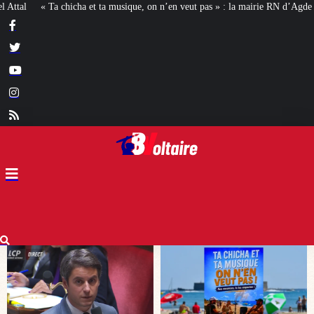
 on n’en veut pas » : la mairie RN d’Agde face à la meute « antiraciste »
La 