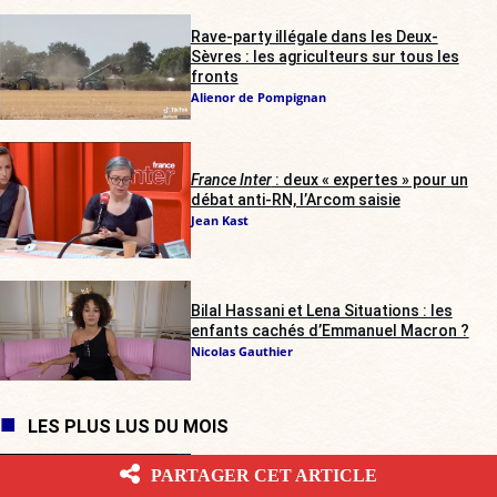
Rave-party illégale dans les Deux-
Sèvres : les agriculteurs sur tous les
fronts
Alienor de Pompignan
France Inter
: deux « expertes » pour un
débat anti-RN, l’Arcom saisie
Jean Kast
Bilal Hassani et Lena Situations : les
enfants cachés d’Emmanuel Macron ?
Nicolas Gauthier
LES PLUS LUS DU MOIS
PARTAGER CET ARTICLE
Cap-Ferret : Marion Cotillard, soutien