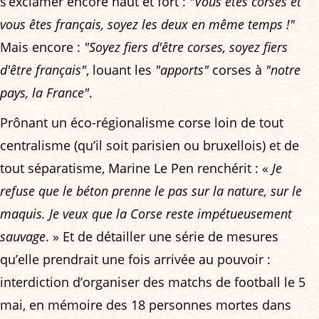
s’exclamer encore haut et fort :
"Vous êtes corses et
vous êtes français, soyez les deux en même temps !"
Mais encore :
"Soyez fiers d'être corses, soyez fiers
d'être français"
, louant les
"apports"
corses à
"notre
pays, la France"
.
Prônant un éco-régionalisme corse loin de tout
centralisme (qu’il soit parisien ou bruxellois) et de
tout séparatisme, Marine Le Pen renchérit : «
Je
refuse que le béton prenne le pas sur la nature, sur le
maquis. Je veux que la Corse reste impétueusement
sauvage
. » Et de détailler une série de mesures
qu’elle prendrait une fois arrivée au pouvoir :
interdiction d’organiser des matchs de football le 5
mai, en mémoire des 18 personnes mortes dans