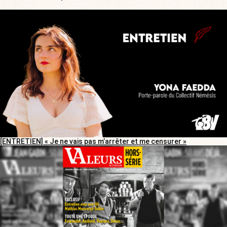
[ENTRETIEN] « Je ne vais pas m’arrêter et me censurer »