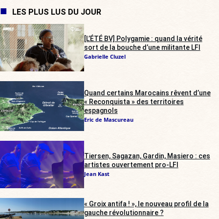
LES PLUS LUS DU JOUR
[L’ÉTÉ BV] Polygamie : quand la vérité
sort de la bouche d’une militante LFI
Gabrielle Cluzel
Quand certains Marocains rêvent d’une
« Reconquista » des territoires
espagnols
Eric de Mascureau
Tiersen, Sagazan, Gardin, Masiero : ces
artistes ouvertement pro-LFI
Jean Kast
« Groix antifa ! », le nouveau profil de la
gauche révolutionnaire ?