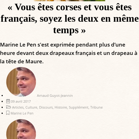
« Vous êtes corses et vous êtes
français, soyez les deux en même
temps »
Marine Le Pen s'est exprimée pendant plus d’une
heure devant deux drapeaux français et un drapeau à
la tête de Maure.
Arnaud Guyot-Jeannin
09 avril 2017
Articles
,
Culture
,
Discours
,
Histoire
,
Supplément
,
Tribune
Marine Le Pen