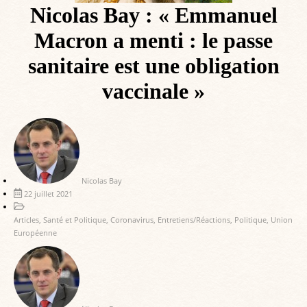
Nicolas Bay : « Emmanuel
Macron a menti : le passe
sanitaire est une obligation
vaccinale »
Nicolas Bay
22 juillet 2021
Articles
,
Santé et Politique
,
Coronavirus
,
Entretiens/Réactions
,
Politique
,
Union
Européenne