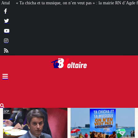
n n’en veut pas » : la mairie RN d’Agde face à la meute « antiraciste »
La ha