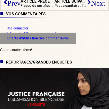
ARTICLE PRÉCÉDENT
ARTICLE SUIVANT
Prev
Next
Fiasco du certificat de rétablissement : combien de Français indûment privés de passe sanitaire ?
Passe sanitaire : l’Église en renfort du pouvoir ?
VOS COMMENTAIRES
Me connecter
M'inscrire à l'espace commentaire
Charte d'utilisation des commentaires
Commentaires fermés.
REPORTAGES/GRANDES ENQUÊTES