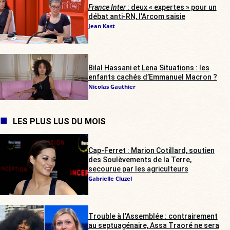
France Inter
: deux « expertes » pour un
débat anti-RN, l’Arcom saisie
Jean Kast
Bilal Hassani et Lena Situations : les
enfants cachés d’Emmanuel Macron ?
Nicolas Gauthier
LES PLUS LUS DU MOIS
Cap-Ferret : Marion Cotillard, soutien
des Soulèvements de la Terre,
secourue par les agriculteurs
Gabrielle Cluzel
Trouble à l’Assemblée : contrairement
au septuagénaire, Assa Traoré ne sera