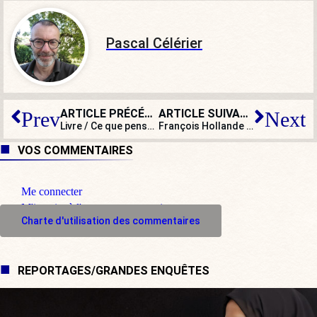
Pascal Célérier
ARTICLE PRÉCÉDENT
ARTICLE SUIVANT
Prev
Next
Livre / Ce que penser veut dire, d’Alain de Benoist
François Hollande gonflé à bloc
VOS COMMENTAIRES
Me connecter
M'inscrire à l'espace commentaire
Charte d'utilisation des commentaires
REPORTAGES/GRANDES ENQUÊTES