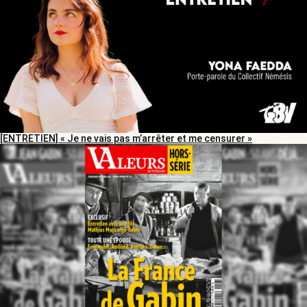
[ENTRETIEN] « Je ne vais pas m’arrêter et me censurer »