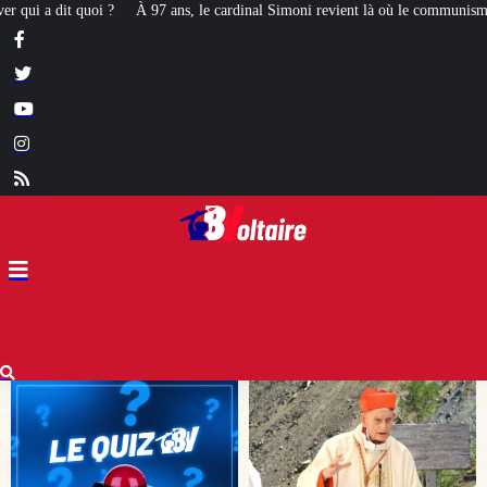
ardinal Simoni revient là où le communisme l’avait emprisonné
[STRICTEME