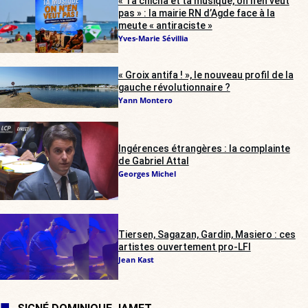
« Ta chicha et ta musique, on n’en veut
pas » : la mairie RN d’Agde face à la
meute « antiraciste »
Yves-Marie Sévillia
« Groix antifa ! », le nouveau profil de la
gauche révolutionnaire ?
Yann Montero
Ingérences étrangères : la complainte
de Gabriel Attal
Georges Michel
Tiersen, Sagazan, Gardin, Masiero : ces
artistes ouvertement pro-LFI
Jean Kast