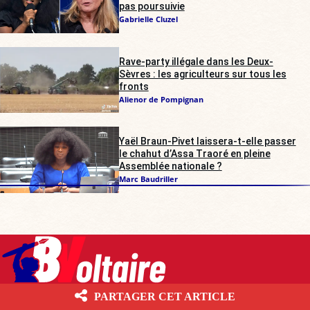
pas poursuivie
Gabrielle Cluzel
Rave-party illégale dans les Deux-
Sèvres : les agriculteurs sur tous les
fronts
Alienor de Pompignan
Yaël Braun-Pivet laissera-t-elle passer
le chahut d’Assa Traoré en pleine
Assemblée nationale ?
Marc Baudriller
PARTAGER CET ARTICLE
Boulevard Voltaire 10.6.1 Les contenus écrits publiés par Boulevard