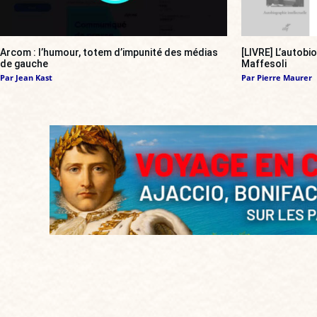
Arcom : l’humour, totem d’impunité des médias
[LIVRE] L’autobi
de gauche
Maffesoli
Par
Jean Kast
Par
Pierre Maurer