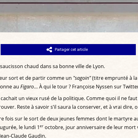
Partager cet article
saucisson chaud dans sa bonne ville de Lyon.
 leur sort et de partir comme un
"sagoin"
(titre emprunté à l
sionne au
Figaro
… À qui le tour ? Françoise Nyssen sur Twitter,
 cachait un vieux rusé de la politique. Comme quoi il ne fau
ver. Reste à savoir s’il saura la conserver, et à vrai dire, o
 fois sur le sort de deux jeunes femmes dont le martyre aurai
er
gurée, le lundi 1
octobre, jour anniversaire de leur mort vi
 Jean-Claude Gaudin.