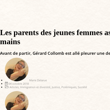
Les parents des jeunes femmes ass
mains
Avant de partir, Gérard Collomb est allé pleurer une de
Marie Delarue
04 octobre 2018
Articles
,
Immigration et diversité
,
Justice
,
Polémiques
,
Société