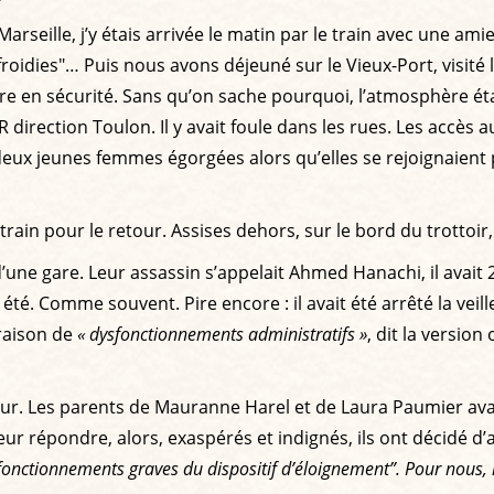
rseille, j’y étais arrivée le matin par le train avec une ami
efroidies"… Puis nous avons déjeuné sur le Vieux-Port, visit
re en sécurité. Sans qu’on sache pourquoi, l’atmosphère éta
ection Toulon. Il y avait foule dans les rues. Les accès au 
deux jeunes femmes égorgées alors qu’elles se rejoignaient 
in pour le retour. Assises dehors, sur le bord du trottoir, 
d’une gare. Leur assassin s’appelait Ahmed Hanachi, il avait 
 été. Comme souvent. Pire encore : il avait été arrêté la veil
 raison de
« dysfonctionnements administratifs »
, dit la version 
reur. Les parents de Mauranne Harel et de Laura Paumier avai
r répondre, alors, exaspérés et indignés, ils ont décidé d’at
nctionnements graves du dispositif d’éloignement”. Pour nous, il 