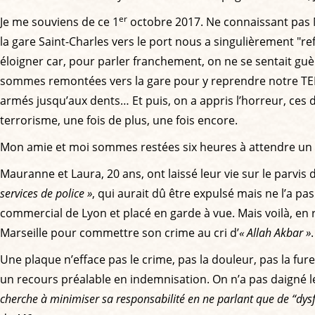
er
Je me souviens de ce 1
octobre 2017. Ne connaissant pas Ma
la gare Saint-Charles vers le port nous a singulièrement "r
éloigner car, pour parler franchement, on ne se sentait guè
sommes remontées vers la gare pour y reprendre notre TER dir
armés jusqu’aux dents… Et puis, on a appris l’horreur, ces 
terrorisme, une fois de plus, une fois encore.
Mon amie et moi sommes restées six heures à attendre un tra
Mauranne et Laura, 20 ans, ont laissé leur vie sur le parvis 
services de police »
, qui aurait dû être expulsé mais ne l’a pas
commercial de Lyon et placé en garde à vue. Mais voilà, en
Marseille pour commettre son crime au cri d’
« Allah Akbar »
.
Une plaque n’efface pas le crime, pas la douleur, pas la fu
un recours préalable en indemnisation. On n’a pas daigné leu
cherche à minimiser sa responsabilité en ne parlant que de “dysfo