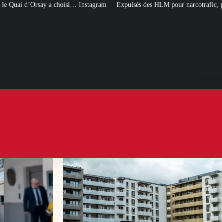
 Instagram
Expulsés des HLM pour narcotrafic, peuvent-ils obtenir un nouve