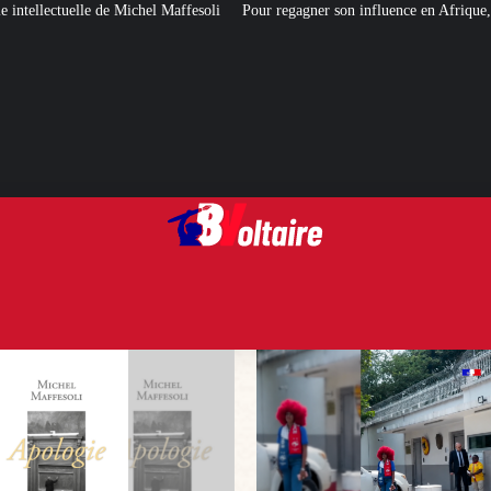
ffesoli
Pour regagner son influence en Afrique, le Quai d’Orsay a choisi…