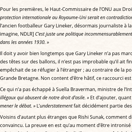
Pour les premières, le Haut-Commissaire de l’ONU aux Dro
protection internationale au Royaume-Uni serait en contradictio
l’ancien footballeur Gary Lineker, désormais journaliste à l
imagine, NDLR]
C’est juste une politique incommensurablement cr
dans les années 1930. »
Il doit y avoir bien longtemps que Gary Lineker n’a pas marqu
des têtes sur des ballons, il n’est pas improbable qu’il ait 
empêchait de se réfugier à l’étranger ; au contraire de la p
Grande Bretagne. Non content d’être hâtif, ce raccourci est
Ce qui n’a pas échappé à Suella Braverman, ministre de l’Intér
illégaux qui abusent de notre droit d’asile. »
Et d’ajouter, quant
mener le débat. »
L’
understatement
fait décidément partie des
Voisins d’autant plus étranges que Rishi Sunak, comment dire,
convaincu. La preuve en est qu’au moment d’être intronisé d