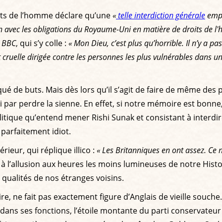
its de l’homme déclare qu’une
«
telle interdiction générale
empê
n avec les obligations du Royaume-Uni en matière de droits de l'
a
BBC
, qui s’y colle :
« Mon Dieu, c’est plus qu’horrible. Il n’y a pa
uelle dirigée contre les personnes les plus vulnérables dans un l
é de buts. Mais dès lors qu’il s’agit de faire de même des po
fini par perdre la sienne. En effet, si notre mémoire est bonn
olitique qu’entend mener Rishi Sunak et consistant à interdir
 parfaitement idiot.
ieur, qui réplique illico :
« Les Britanniques en ont assez. Ce 
 à l’allusion aux heures les moins lumineuses de notre Histo
 qualités de nos étranges voisins.
 ne fait pas exactement figure d’Anglais de vieille souche. S
ans ses fonctions, l’étoile montante du parti conservateur 