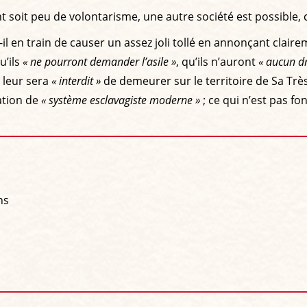
t soit peu de volontarisme, une autre société est possible,
t-il en train de causer un assez joli tollé en annonçant clai
u’ils
« ne pourront demander l’asile »
, qu’ils n’auront
« aucun dr
l leur sera
« interdit »
de demeurer sur le territoire de Sa Très G
uation de
« système esclavagiste moderne »
; ce qui n’est pas fo
ns