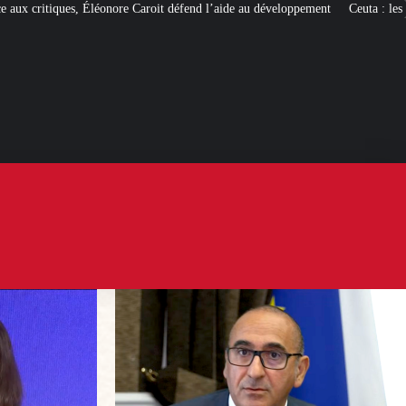
roit défend l’aide au développement
Ceuta : les
« ingérences étrangères »
pou