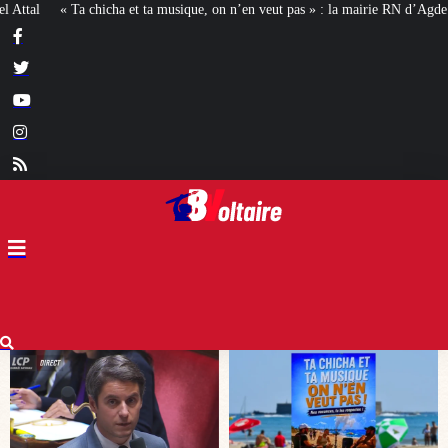
 on n’en veut pas » : la mairie RN d’Agde face à la meute « antiraciste »
La 