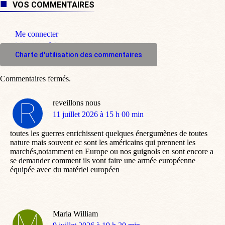
VOS COMMENTAIRES
Me connecter
M'inscrire à l'espace commentaire
Charte d'utilisation des commentaires
Commentaires fermés.
reveillons nous
dit
11 juillet 2026 à 15 h 00 min
:
toutes les guerres enrichissent quelques énergumènes de toutes
nature mais souvent ec sont les américains qui prennent les
marchés,notamment en Europe ou nos guignols en sont encore a
se demander comment ils vont faire une armée européenne
équipée avec du matériel européen
Maria William