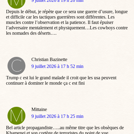
dit
9 juillet 2026 à 19 h 20 min
:
Depuis le début, je répète que ce sera une guerre d’usure, longue
et difficile car les tactiques guerrières sont différentes. Les
muscles contre l’observation et la patience. Il faut épuiser
l’adversaire mentalement et physiquement…Les cowboys contre
les nomades des déserts….
Christian Bazinette
dit
9 juillet 2026 à 17 h 52 min
:
Trump c est lui le grand malade il croit que les usa peuvent
continuer à dominer le monde ça c est fini
Mittaine
dit
9 juillet 2026 à 17 h 25 min
:
Bel article propagandiste…..au même titre que les obsèques de
Khamenei et son cortège de terroristes du point de vue