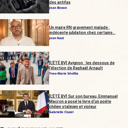
des antifas
Jean Bexon
Un maire RN gravement malade :
indécente jubilation chez certains…
Jean Kast
[L’ÉTÉ BV] Avignon : les dessous de
l’élection de Raphaël Arnault
Yves-Marie Sévillia
[L’ÉTÉ BV] Sur son bureau, Emmanuel
Macron a posé le livre d’un poète
chilien stalinien et violeur
Gabrielle Cluzel