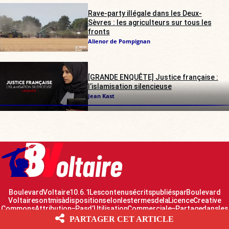
Rave-party illégale dans les Deux-
Sèvres : les agriculteurs sur tous les
fronts
Alienor de Pompignan
[GRANDE ENQUÊTE] Justice française :
l’islamisation silencieuse
Jean Kast
Boulevard Voltaire 10.6.1 Les contenus écrits publiés par Boulevard
Voltaire sont mis à disposition selon les termes de la Licence Creative
Commons Attribution – Pas d’Utilisation Commerciale – Partage dans les
Mêmes Conditions 2.0 France
PARTAGER CET ARTICLE