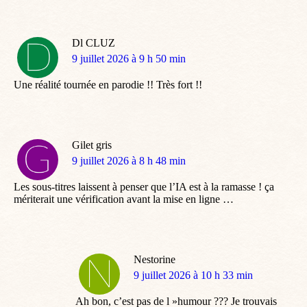
Dl CLUZ
dit
9 juillet 2026 à 9 h 50 min
:
Une réalité tournée en parodie !! Très fort !!
Gilet gris
dit
9 juillet 2026 à 8 h 48 min
:
Les sous-titres laissent à penser que l’IA est à la ramasse ! ça
mériterait une vérification avant la mise en ligne …
Nestorine
dit
9 juillet 2026 à 10 h 33 min
:
Ah bon, c’est pas de l »humour ??? Je trouvais