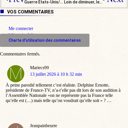
Guerre États-Unis/Iran : et c’est reparti pour un tour !
Loin de diminuer, le fait religieux en entreprise est à son niveau le plus haut
VOS COMMENTAIRES
Me connecter
M'inscrire à l'espace commentaire
Charte d'utilisation des commentaires
Commentaires fermés.
Mariecs99
dit
13 juillet 2026 à 10 h 32 min
:
À peine parodié tellement c’est réaliste. Delphine Ernotte,
présidente de France-TV, n’a-t’elle pas dit lors de son audition à
l’Assemblée Nationale «on ne représente pas la France telle
qu’elle est (…) mais telle qu’on voudrait qu’elle soit » ? …
Jeanpainbeurre