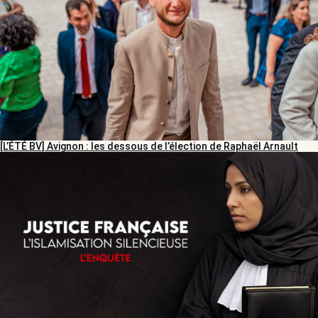
[L’ÉTÉ BV] Avignon : les dessous de l’élection de Raphaël Arnault