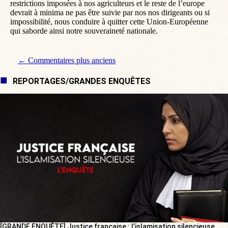
restrictions imposées à nos agriculteurs et le reste de l’europe
devrait à minima ne pas être suivie par nos nos dirigeants ou si
impossibilité, nous conduire à quitter cette Union-Européenne
qui saborde ainsi notre souveraineté nationale.
Navigation de commentaire
← Commentaires plus anciens
REPORTAGES/GRANDES ENQUÊTES
[GRANDE ENQUÊTE] Justice française : l’islamisation silencieuse