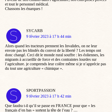
et tout le personnel médical.
Chassons les énarques !
SYCARB
dit
9 février 2023 à 17 h 44 min
:
Alors quand les tracteurs prennent les Invalides, on ne leur
envoie pas les blindés du convoi de la liberté ? Les temps ont
donc changé. Ceci dit le monde rural souffre : les éoliennes, les
migrants à accueillir de force et des contraintes lourdes sur
l’agriculture. je comprends leur colère même si je n’apprécie pas
du tout une agriculture « chimique ».
SPORTPASSION
dit
9 février 2023 à 17 h 42 min
:
Que faudra t-il qu’il se passe en FRANCE pour que « les
français d’en bas » sortent la tête de l’eau ? …