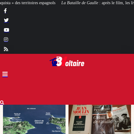
 Bataille de Gaulle
: après le film, les livres !
[CINÉMA]
De la Comédie-F