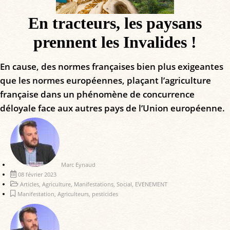
En tracteurs, les paysans
prennent les Invalides !
En cause, des normes françaises bien plus exigeantes
que les normes européennes, plaçant l’agriculture
française dans un phénomène de concurrence
déloyale face aux autres pays de l’Union européenne.
Marc Eynaud
08 février 2023
Articles
,
Agriculture
,
Manifestations
,
Social
,
EVENEMENT
Manifestation
,
Agriculteurs
,
pesticides