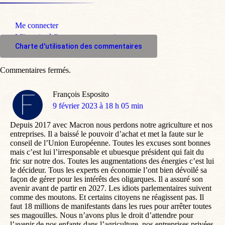
Me connecter
M'inscrire à l'espace commentaire
Charte d'utilisation des commentaires
Commentaires fermés.
François Esposito
dit
9 février 2023 à 18 h 05 min
:
Depuis 2017 avec Macron nous perdons notre agriculture et nos
entreprises. Il a baissé le pouvoir d’achat et met la faute sur le
conseil de l’Union Européenne. Toutes les excuses sont bonnes
mais c’est lui l’irresponsable et ubuesque président qui fait du
fric sur notre dos. Toutes les augmentations des énergies c’est lui
le décideur. Tous les experts en économie l’ont bien dévoilé sa
façon de gérer pour les intérêts des oligarques. Il a assuré son
avenir avant de partir en 2027. Les idiots parlementaires suivent
comme des moutons. Et certains citoyens ne réagissent pas. Il
faut 18 millions de manifestants dans les rues pour arrêter toutes
ses magouilles. Nous n’avons plus le droit d’attendre pour
l’avenir de nos enfants dans l’agriculture, nos entreprises privées