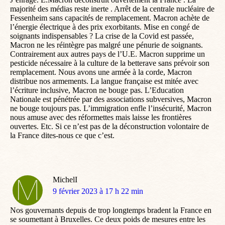
majorité des médias reste inerte . Arrêt de la centrale nucléaire de
Fessenheim sans capacités de remplacement. Macron achète de
l’énergie électrique à des prix exorbitants. Mise en congé de
soignants indispensables ? La crise de la Covid est passée,
Macron ne les réintègre pas malgré une pénurie de soignants.
Contrairement aux autres pays de l’U.E. Macron supprime un
pesticide nécessaire à la culture de la betterave sans prévoir son
remplacement. Nous avons une armée à la corde, Macron
distribue nos armements. La langue française est mitée avec
l’écriture inclusive, Macron ne bouge pas. L’Education
Nationale est pénétrée par des associations subversives, Macron
ne bouge toujours pas. L’immigration enfle l’insécurité, Macron
nous amuse avec des réformettes mais laisse les frontières
ouvertes. Etc. Si ce n’est pas de la déconstruction volontaire de
la France dites-nous ce que c’est.
MichelI
dit
9 février 2023 à 17 h 22 min
:
Nos gouvernants depuis de trop longtemps bradent la France en
se soumettant à Bruxelles. Ce deux poids de mesures entre les