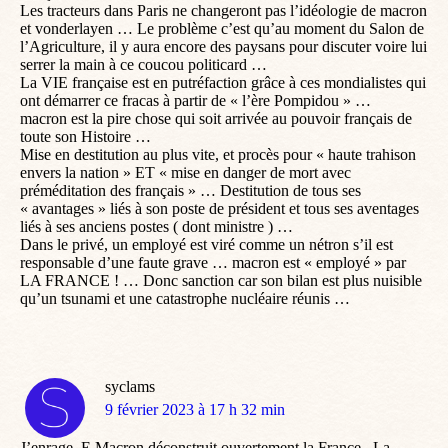
Les tracteurs dans Paris ne changeront pas l’idéologie de macron
et vonderlayen … Le problème c’est qu’au moment du Salon de
l’Agriculture, il y aura encore des paysans pour discuter voire lui
serrer la main à ce coucou politicard …
La VIE française est en putréfaction grâce à ces mondialistes qui
ont démarrer ce fracas à partir de « l’ère Pompidou » …
macron est la pire chose qui soit arrivée au pouvoir français de
toute son Histoire …
Mise en destitution au plus vite, et procès pour « haute trahison
envers la nation » ET « mise en danger de mort avec
préméditation des français » … Destitution de tous ses
« avantages » liés à son poste de président et tous ses aventages
liés à ses anciens postes ( dont ministre ) …
Dans le privé, un employé est viré comme un nétron s’il est
responsable d’une faute grave … macron est « employé » par
LA FRANCE ! … Donc sanction car son bilan est plus nuisible
qu’un tsunami et une catastrophe nucléaire réunis …
syclams
dit
9 février 2023 à 17 h 32 min
:
J’enrage. E.Macron déconstruit ouvertement la France . La