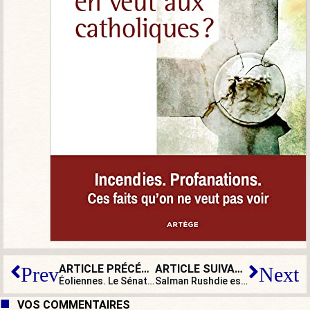
ARTICLE PRÉCÉDENT
ARTICLE SUIVANT
Prev
Next
Éoliennes. Le Sénat vote massivement leur implantation : a-t-il trahi la France rurale ?
Salman Rushdie est borgne, les islamo-béats aveugles
VOS COMMENTAIRES