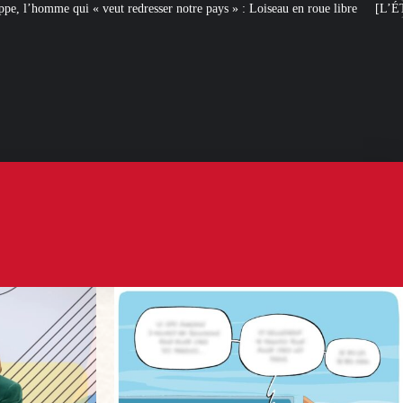
esser notre pays » : Loiseau en roue libre
[L’ÉTÉ D’IXÈNE] Départ en v