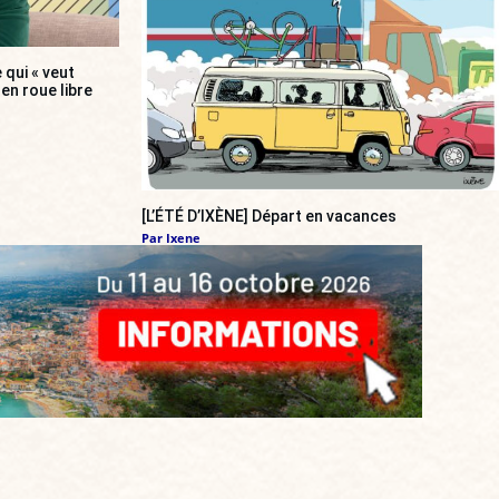
 qui « veut
en roue libre
[L’ÉTÉ D’IXÈNE] Départ en vacances
Par
Ixene