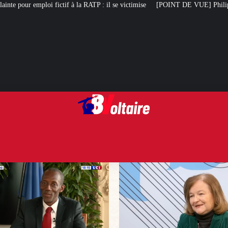
la RATP : il se victimise
[POINT DE VUE] Philippe, l’homme qui « veut redr