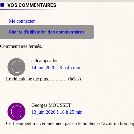
VOS COMMENTAIRES
Me connecter
M'inscrire à l'espace commentaire
Charte d'utilisation des commentaires
Commentaires fermés.
cidcampeador
dit
14 juin 2026 à 9 h 45 min
:
Le ridicule ne tue plus………… (hélas)
Georges MOUSSET
dit
13 juin 2026 à 18 h 25 min
:
Ce Léaument n’a certainement pas eu le bonheur d’avoir un bon papa