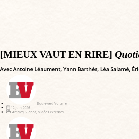
[MIEUX VAUT EN RIRE]
Quoti
Avec Antoine Léaument, Yann Barthès, Léa Salamé, Éri
Boulevard Voltaire
12 juin 2026
Articles
,
Videos
,
Vidéos externes