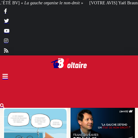
se le non-droit
»
[VOTRE AVIS] Yaël Braun-Pivet doit-elle renoncer à son p