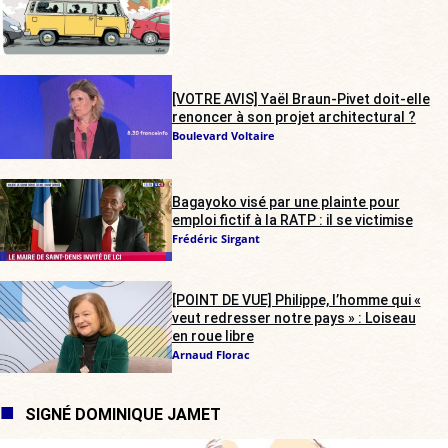
[VOTRE AVIS] Yaël Braun-Pivet doit-elle
renoncer à son projet architectural ?
Boulevard Voltaire
Bagayoko visé par une plainte pour
emploi fictif à la RATP : il se victimise
Frédéric Sirgant
[POINT DE VUE] Philippe, l’homme qui «
veut redresser notre pays » : Loiseau
en roue libre
Arnaud Florac
SIGNÉ DOMINIQUE JAMET