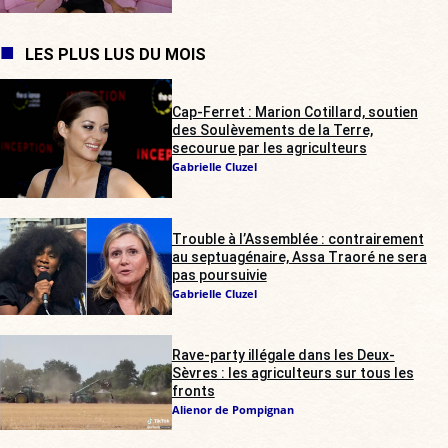
LES PLUS LUS DU MOIS
Cap-Ferret : Marion Cotillard, soutien
des Soulèvements de la Terre,
secourue par les agriculteurs
Gabrielle Cluzel
Trouble à l’Assemblée : contrairement
au septuagénaire, Assa Traoré ne sera
pas poursuivie
Gabrielle Cluzel
Rave-party illégale dans les Deux-
Sèvres : les agriculteurs sur tous les
fronts
Alienor de Pompignan