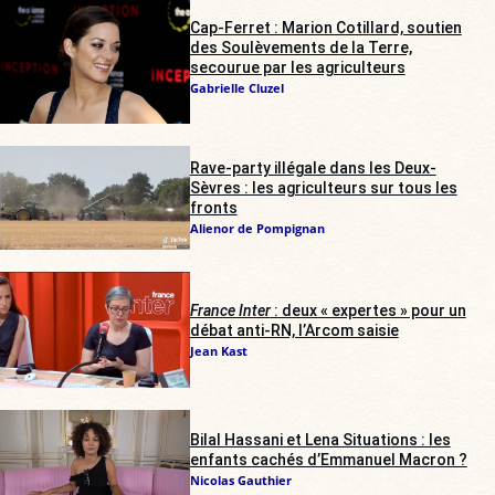
Cap-Ferret : Marion Cotillard, soutien
des Soulèvements de la Terre,
secourue par les agriculteurs
Gabrielle Cluzel
Rave-party illégale dans les Deux-
Sèvres : les agriculteurs sur tous les
fronts
Alienor de Pompignan
France Inter
: deux « expertes » pour un
débat anti-RN, l’Arcom saisie
Jean Kast
Bilal Hassani et Lena Situations : les
enfants cachés d’Emmanuel Macron ?
Nicolas Gauthier