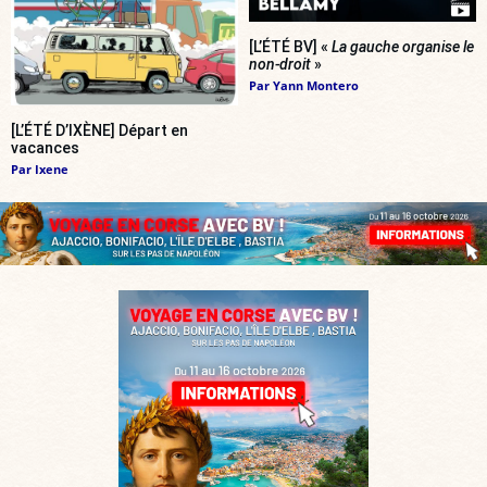
[L’ÉTÉ BV] «
La gauche organise le
non-droit
»
Par
Yann Montero
[L’ÉTÉ D’IXÈNE] Départ en
vacances
Par
Ixene