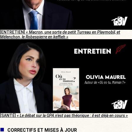
[ENTRETIEN]
« Macron, une sorte de petit Turreau en Playmobil, et
Mélenchon, le Robespierre en keffieh »
[SANTÉ]
« Le débat sur la GPA n’est pas théorique : il est déjà en cours »
CORRECTIFS ET MISES À JOUR