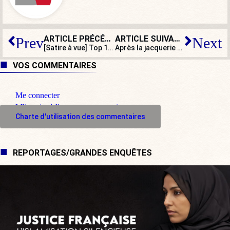
ARTICLE PRÉCÉDENT
ARTICLE SUIVANT
Prev
Next
[Satire à vue] Top 15 des noms de collège gagnants et perdants
Après la jacquerie des paysans, celle des marins-pêcheurs ?
VOS COMMENTAIRES
Me connecter
M'inscrire à l'espace commentaire
Charte d'utilisation des commentaires
REPORTAGES/GRANDES ENQUÊTES