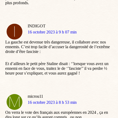
plus profonds.
INDIGOT
dit
16 octobre 2023 à 9 h 07 min
:
La gauche est devenue très dangereuse, il collabore avec nos
ennemis. C’est trop facile d’accuser la dangerosité de l’extrême
droite d’être fasciste :
Et d’ailleurs le petit père Staline disait : ‘’lorsque vous avez un
ennemi en face de vous, traitez le de ‘’fasciste’’ il va perdre ½
heure pour s’expliquer, et vous aurez gagné !
microu11
dit
16 octobre 2023 à 8 h 53 min
:
On verra le vote des français aux européennes en 2024 , ça en
dira long sur ce qu’ils auront compris , ou non …