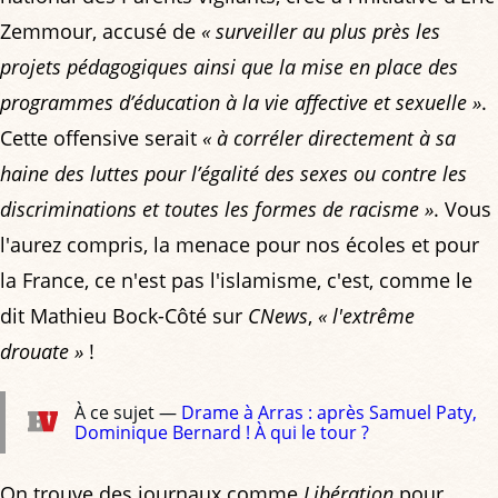
Zemmour, accusé de
« surveiller au plus près les
projets pédagogiques ainsi que la mise en place des
programmes d’éducation à la vie affective et sexuelle »
.
Cette offensive serait
« à corréler directement à sa
haine des luttes pour l’égalité des sexes ou contre les
discriminations et toutes les formes de racisme »
. Vous
l'aurez compris, la menace pour nos écoles et pour
la France, ce n'est pas l'islamisme, c'est, comme le
dit Mathieu Bock-Côté sur
CNews
,
« l'extrême
drouate »
!
À ce sujet —
Drame à Arras : après Samuel Paty,
Dominique Bernard ! À qui le tour ?
On trouve des journaux comme
Libération
pour