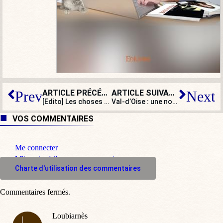
ARTICLE PRÉCÉDENT
ARTICLE SUIVANT
Prev
Next
[Edito] Les choses bougent, la NUPES éclatée façon puzzle ?
Val-d’Oise : une nonagénaire hospitalisée meurt après une suspicion de viol
VOS COMMENTAIRES
Me connecter
M'inscrire à l'espace commentaire
Charte d'utilisation des commentaires
Commentaires fermés.
Loubiarnès