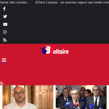
anna : un nouveau rapport qui tombe comme un cruel bilan pour Darmanin