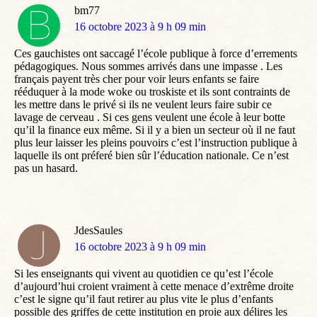
bm77
dit
16 octobre 2023 à 9 h 09 min
:
Ces gauchistes ont saccagé l’école publique à force d’errements
pédagogiques. Nous sommes arrivés dans une impasse . Les
français payent très cher pour voir leurs enfants se faire
rééduquer à la mode woke ou troskiste et ils sont contraints de
les mettre dans le privé si ils ne veulent leurs faire subir ce
lavage de cerveau . Si ces gens veulent une école à leur botte
qu’il la finance eux même. Si il y a bien un secteur où il ne faut
plus leur laisser les pleins pouvoirs c’est l’instruction publique à
laquelle ils ont préferé bien sûr l’éducation nationale. Ce n’est
pas un hasard.
JdesSaules
dit
16 octobre 2023 à 9 h 09 min
:
Si les enseignants qui vivent au quotidien ce qu’est l’école
d’aujourd’hui croient vraiment à cette menace d’extrême droite
c’est le signe qu’il faut retirer au plus vite le plus d’enfants
possible des griffes de cette institution en proie aux délires les