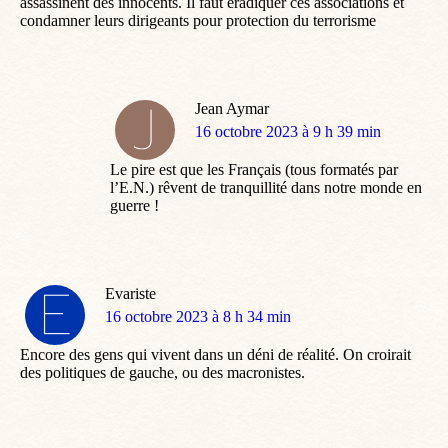
assassinent des innocents. Il faut éradiquer ces associations et
condamner leurs dirigeants pour protection du terrorisme
Jean Aymar
dit
16 octobre 2023 à 9 h 39 min
:
Le pire est que les Français (tous formatés par
l’E.N.) rêvent de tranquillité dans notre monde en
guerre !
Evariste
dit
16 octobre 2023 à 8 h 34 min
:
Encore des gens qui vivent dans un déni de réalité. On croirait
des politiques de gauche, ou des macronistes.