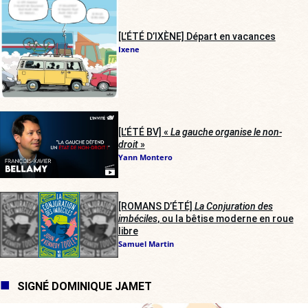
[L’ÉTÉ D’IXÈNE] Départ en vacances
Ixene
[L’ÉTÉ BV] «
La gauche organise le non-
droit
»
Yann Montero
[ROMANS D’ÉTÉ]
La Conjuration des
imbéciles
, ou la bêtise moderne en roue
libre
Samuel Martin
SIGNÉ DOMINIQUE JAMET