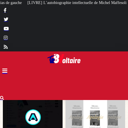
raphie intellectuelle de Michel Maffesoli
Pour regagner son influence en A