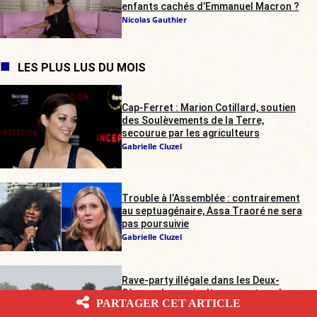
enfants cachés d’Emmanuel Macron ?
Nicolas Gauthier
LES PLUS LUS DU MOIS
Cap-Ferret : Marion Cotillard, soutien
des Soulèvements de la Terre,
secourue par les agriculteurs
Gabrielle Cluzel
Trouble à l’Assemblée : contrairement
au septuagénaire, Assa Traoré ne sera
pas poursuivie
Gabrielle Cluzel
Rave-party illégale dans les Deux-
Sèvres : les agriculteurs sur tous les
PARTAGER CET ARTICLE
fronts