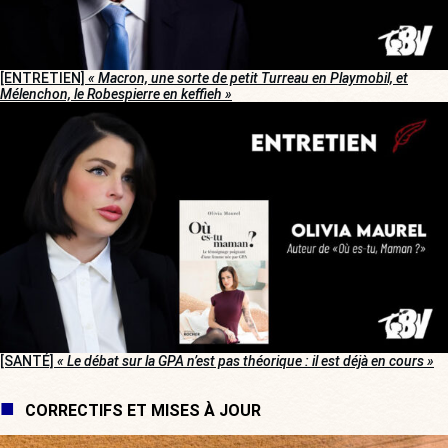
[ENTRETIEN]
« Macron, une sorte de petit Turreau en Playmobil, et
Mélenchon, le Robespierre en keffieh »
[SANTÉ]
« Le débat sur la GPA n’est pas théorique : il est déjà en cours »
CORRECTIFS ET MISES À JOUR