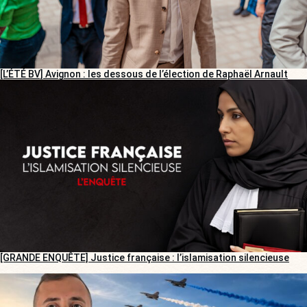
[L’ÉTÉ BV] Avignon : les dessous de l’élection de Raphaël Arnault
[GRANDE ENQUÊTE] Justice française : l’islamisation silencieuse