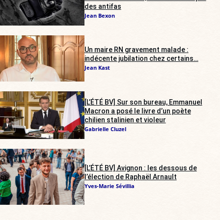
des antifas
Jean Bexon
Un maire RN gravement malade :
indécente jubilation chez certains…
Jean Kast
[L’ÉTÉ BV] Sur son bureau, Emmanuel
Macron a posé le livre d’un poète
chilien stalinien et violeur
Gabrielle Cluzel
[L’ÉTÉ BV] Avignon : les dessous de
l’élection de Raphaël Arnault
Yves-Marie Sévillia