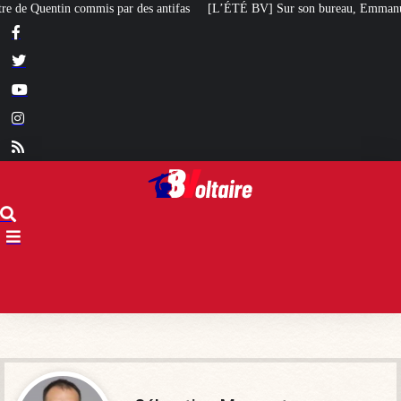
ntifas
[L’ÉTÉ BV] Sur son bureau, Emmanuel Macron a posé le livre d’un poè