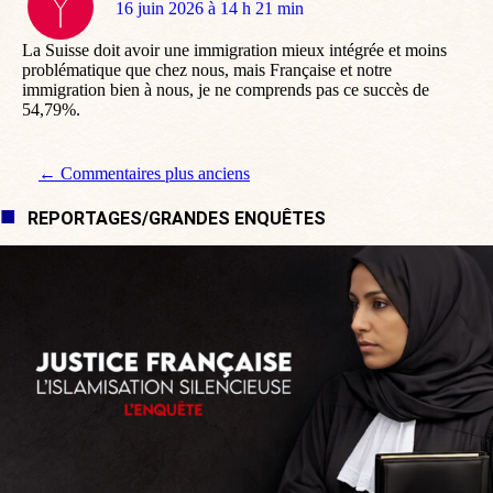
dit
16 juin 2026 à 14 h 21 min
:
La Suisse doit avoir une immigration mieux intégrée et moins
problématique que chez nous, mais Française et notre
immigration bien à nous, je ne comprends pas ce succès de
54,79%.
Navigation de commentaire
← Commentaires plus anciens
REPORTAGES/GRANDES ENQUÊTES