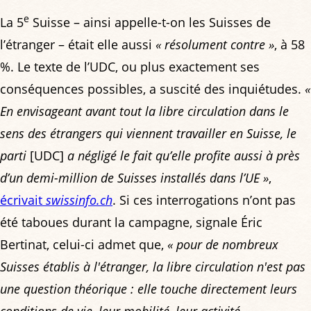
e
La 5
Suisse – ainsi appelle-t-on les Suisses de
l’étranger – était elle aussi
« résolument contre »
, à 58
%. Le texte de l’UDC, ou plus exactement ses
conséquences possibles, a suscité des inquiétudes.
«
En envisageant avant tout la libre circulation dans le
sens des étrangers qui viennent travailler en Suisse, le
parti
[UDC]
a négligé le fait qu’elle profite aussi à près
d’un demi-million de Suisses installés dans l’UE »
,
écrivait
swissinfo.ch
. Si ces interrogations n’ont pas
été taboues durant la campagne, signale Éric
Bertinat, celui-ci admet que,
« pour de nombreux
Suisses établis à l'étranger, la libre circulation n'est pas
une question théorique : elle touche directement leurs
conditions de vie, leur mobilité, leur activité