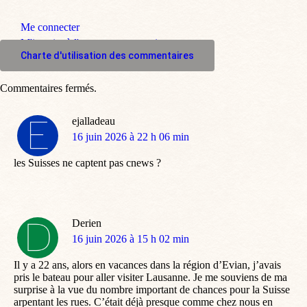
Me connecter
M'inscrire à l'espace commentaire
Charte d'utilisation des commentaires
Commentaires fermés.
ejalladeau
dit
16 juin 2026 à 22 h 06 min
:
les Suisses ne captent pas cnews ?
Derien
dit
16 juin 2026 à 15 h 02 min
:
Il y a 22 ans, alors en vacances dans la région d’Evian, j’avais
pris le bateau pour aller visiter Lausanne. Je me souviens de ma
surprise à la vue du nombre important de chances pour la Suisse
arpentant les rues. C’était déjà presque comme chez nous en