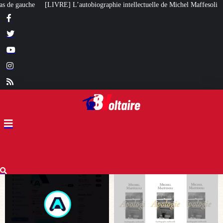
aphie intellectuelle de Michel Maffesoli
Pour regagner son influence en A