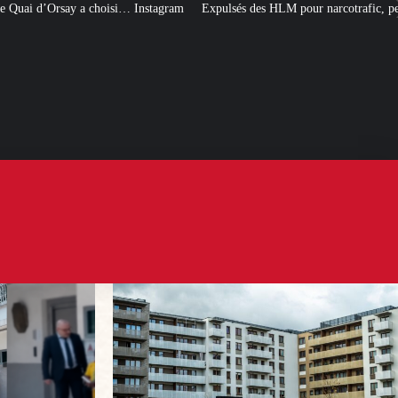
nstagram
Expulsés des HLM pour narcotrafic, peuvent-ils obtenir un nouveau