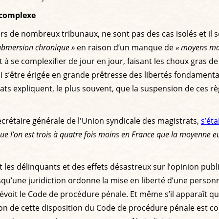
s complexe
rs de nombreux tribunaux, ne sont pas des cas isolés et il s
ubmersion chronique »
en raison d’un manque de
« moyens mat
nt à se complexifier de jour en jour, faisant les choux gras de
i s’être érigée en grande prêtresse des libertés fondamental
s expliquent, le plus souvent, que la suspension de ces règ
secrétaire générale de l'Union syndicale des magistrats,
s’éta
que l’on est trois à quatre fois moins en France que la moyenne 
t les délinquants et des effets désastreux sur l’opinion publi
squ’une juridiction ordonne la mise en liberté d’une person
évoit le Code de procédure pénale. Et même s’il apparaît que c
ation de cette disposition du Code de procédure pénale est 