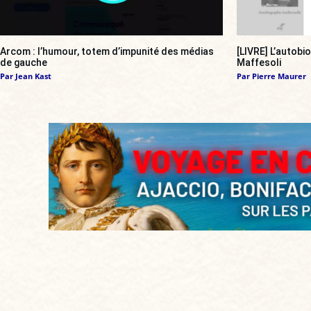
Arcom : l’humour, totem d’impunité des médias
[LIVRE] L’autobi
de gauche
Maffesoli
Par
Jean Kast
Par
Pierre Maurer