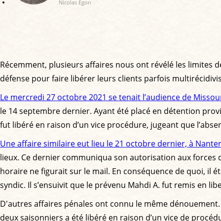
Nicolas Egon
Récemment, plusieurs affaires nous ont révélé les limites de
défense pour faire libérer leurs clients parfois multirécidivi
Le mercredi 27 octobre 2021 se tenait l’audience de Missour
le 14 septembre dernier. Ayant été placé en détention provis
fut libéré en raison d’un vice procédure, jugeant que l’abs
Une affaire similaire eut lieu le 21 octobre dernier, à Nanter
lieux. Ce dernier communiqua son autorisation aux forces de
horaire ne figurait sur le mail. En conséquence de quoi, il é
syndic. Il s’ensuivit que le prévenu Mahdi A. fut remis en li
D'autres affaires pénales ont connu le même dénouement. E
deux saisonniers a été libéré en raison d’un vice de procédur