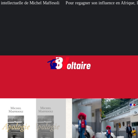
esoli
Pour regagner son influence en Afrique, le Quai d’Orsay a choisi… I