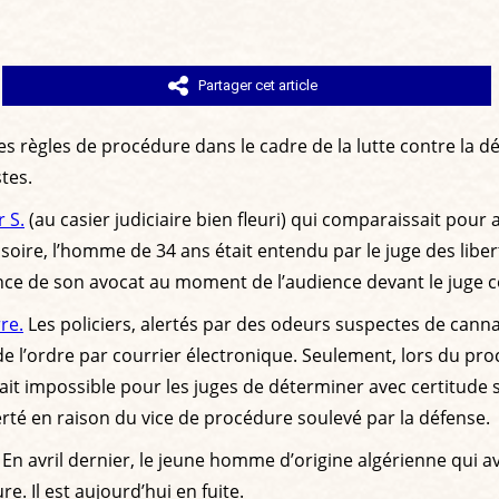
Partager cet article
s règles de procédure dans le cadre de la lutte contre la dél
stes.
 S.
(au casier judiciaire bien fleuri) qui comparaissait pour 
oire, l’homme de 34 ans était entendu par le juge des libert
ence de son avocat au moment de l’audience devant le juge c
re.
Les policiers, alertés par des odeurs suspectes de cannab
 l’ordre par courrier électronique. Seulement, lors du proc
tait impossible pour les juges de déterminer avec certitude si
berté en raison du vice de procédure soulevé par la défense.
n avril dernier, le jeune homme d’origine algérienne qui a
e. Il est aujourd’hui en fuite.