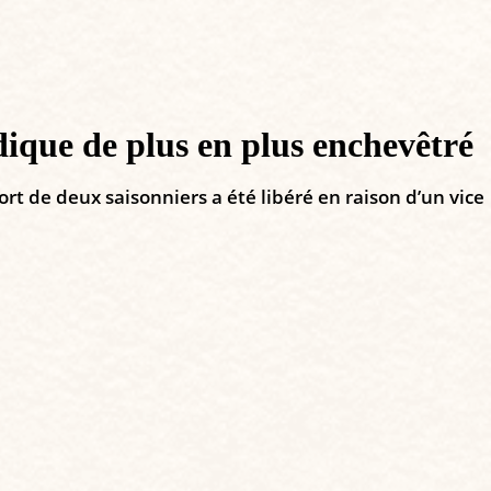
dique de plus en plus enchevêtré
ort de deux saisonniers a été libéré en raison d’un vice