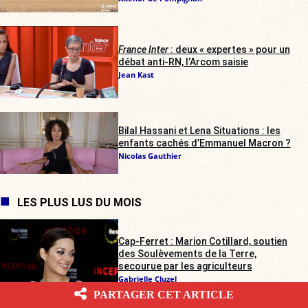
France Inter
: deux « expertes » pour un
débat anti-RN, l’Arcom saisie
Jean Kast
Bilal Hassani et Lena Situations : les
enfants cachés d’Emmanuel Macron ?
Nicolas Gauthier
LES PLUS LUS DU MOIS
Cap-Ferret : Marion Cotillard, soutien
des Soulèvements de la Terre,
secourue par les agriculteurs
Gabrielle Cluzel
PARTAGER CET ARTICLE