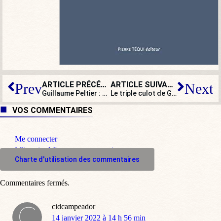
ARTICLE PRÉCÉDENT
ARTICLE SUIVANT
Prev
Next
Guillaume Peltier : ce transfuge aux partis reste fidèle à ses idées
Le triple culot de Gérald Darmanin
VOS COMMENTAIRES
Me connecter
M'inscrire à l'espace commentaire
Charte d'utilisation des commentaires
Commentaires fermés.
cidcampeador
dit
14 janvier 2022 à 14 h 56 min