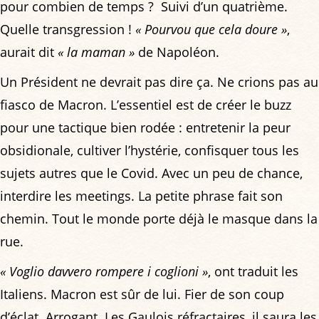
pour combien de temps ? Suivi d’un quatrième.
Quelle transgression !
« Pourvou que cela doure »
,
aurait dit
« la maman »
de Napoléon.
Un Président ne devrait pas dire ça. Ne crions pas au
fiasco de Macron. L’essentiel est de créer le buzz
pour une tactique bien rodée : entretenir la peur
obsidionale, cultiver l’hystérie, confisquer tous les
sujets autres que le Covid. Avec un peu de chance,
interdire les meetings. La petite phrase fait son
chemin. Tout le monde porte déjà le masque dans la
rue.
« Voglio davvero rompere i coglioni »
, ont traduit les
Italiens. Macron est sûr de lui. Fier de son coup
d’éclat. Arrogant. Les Gaulois réfractaires, il saura les