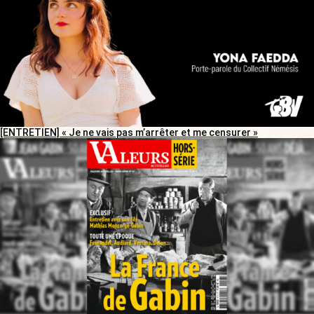
[ENTRETIEN] « Je ne vais pas m’arrêter et me censurer »