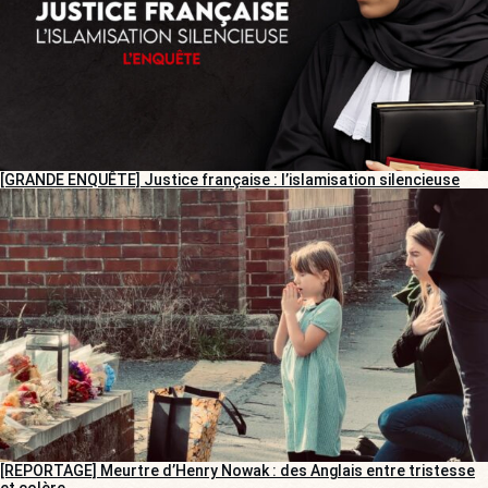
[GRANDE ENQUÊTE] Justice française : l’islamisation silencieuse
[REPORTAGE] Meurtre d’Henry Nowak : des Anglais entre tristesse