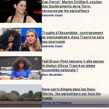
Cap-Ferret : Marion Cotillard, soutien
des Soulèvements de la Terre,
secourue par les agriculteurs
Gabrielle Cluzel
Trouble à l’Assemblée : contrairement
au septuagénaire, Assa Traoré ne sera
pas poursuivie
Gabrielle Cluzel
Yaël Braun-Pivet laissera-t-elle passer
le chahut d’Assa Traoré en pleine
Assemblée nationale ?
Marc Baudriller
Rave-party illégale dans les Deux-
Sèvres : les agriculteurs sur tous les
fronts
Alienor de Pompignan