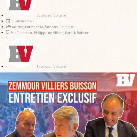
Boulevard Voltaire
10 janvier 2022
Articles
,
Entretiens/Réactions
,
Politique
Eric Zemmour
,
Philippe de Villiers
,
Patrick Buisson
Boulevard Voltaire