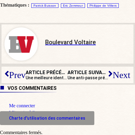
Thématiques :
Patrick Buisson
Eric Zemmour
Philippe de Villiers
Boulevard Voltaire
ARTICLE PRÉCÉDENT
ARTICLE SUIVANT
Prev
Next
Une meilleure identification des migrants… grâce à la lutte anti-Covid !
Une anti-passe présente ses mains avec écrit « Je t’emmerde » à Emmanuel Macron
VOS COMMENTAIRES
Me connecter
M'inscrire à l'espace commentaire
Charte d'utilisation des commentaires
Commentaires fermés.