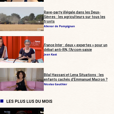
Rave-party illégale dans les Deux-
Sèvres : les agriculteurs sur tous les
fronts
Alienor de Pompignan
France Inter
: deux « expertes » pour un
débat anti-RN, l’Arcom saisie
Jean Kast
Bilal Hassani et Lena Situations : les
enfants cachés d’Emmanuel Macron ?
Nicolas Gauthier
LES PLUS LUS DU MOIS