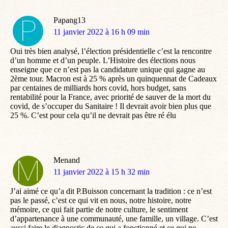
Papang13
dit
11 janvier 2022 à 16 h 09 min
:
Oui très bien analysé, l’élection présidentielle c’est la rencontre
d’un homme et d’un peuple. L’Histoire des élections nous
enseigne que ce n’est pas la candidature unique qui gagne au
2ème tour. Macron est à 25 % après un quinquennat de Cadeaux
par centaines de milliards hors covid, hors budget, sans
rentabilité pour la France, avec priorité de sauver de la mort du
covid, de s’occuper du Sanitaire ! Il devrait avoir bien plus que
25 %. C’est pour cela qu’il ne devrait pas être ré élu
Menand
dit
11 janvier 2022 à 15 h 32 min
:
J’ai aimé ce qu’a dit P.Buisson concernant la tradition : ce n’est
pas le passé, c’est ce qui vit en nous, notre histoire, notre
mémoire, ce qui fait partie de notre culture, le sentiment
d’appartenance à une communauté, une famille, un village. C’est
aussi faire le diagnostic de ce qui a fonctionné et ce qui ne