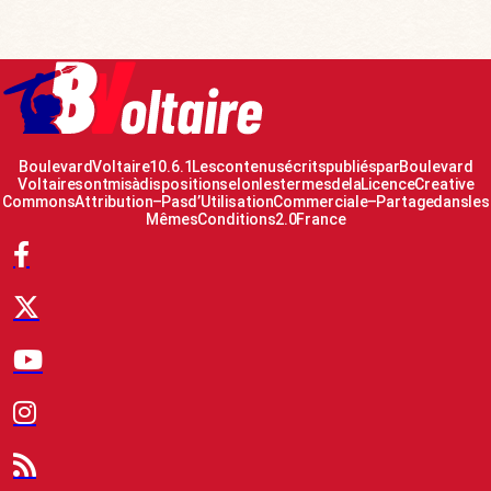
Boulevard Voltaire 10.6.1 Les contenus écrits publiés par Boulevard
Voltaire sont mis à disposition selon les termes de la Licence Creative
Commons Attribution – Pas d’Utilisation Commerciale – Partage dans les
Mêmes Conditions 2.0 France