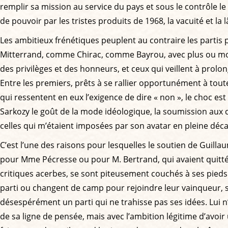
remplir sa mission au service du pays et sous le contrôle le
de pouvoir par les tristes produits de 1968, la vacuité et la 
Les ambitieux frénétiques peuplent au contraire les partis 
Mitterrand, comme Chirac, comme Bayrou, avec plus ou moin
des privilèges et des honneurs, et ceux qui veillent à prolong
Entre les premiers, prêts à se rallier opportunément à toute
qui ressentent en eux l’exigence de dire « non », le choc est
Sarkozy le goût de la mode idéologique, la soumission aux c
celles qui m’étaient imposées par son avatar en pleine déc
C’est l’une des raisons pour lesquelles le soutien de Guil
pour Mme Pécresse ou pour M. Bertrand, qui avaient quitté l
critiques acerbes, se sont piteusement couchés à ses pieds
parti ou changent de camp pour rejoindre leur vainqueur, s
désespérément un parti qui ne trahisse pas ses idées. Lui n’
de sa ligne de pensée, mais avec l’ambition légitime d’avoi