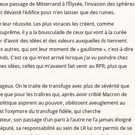
reux passage de Mitterrand à l’Élysée, l’invasion des sphères
nt dévasté l’édifice pour n’en laisser que des ruines.
e leur réussite. Les plus voraces les créent, comme
rême, il y a la bousculade de ceux qui vont à la curée
ur d’avoir des idées et des valeurs auxquelles ils tiennent.
es autres, qui ont leur moment de « gaullisme », c’est-à-dire
ds. C’est ce qui m’est arrivé lorsque j’ai vu poindre chez
s idées, celles qui m’avaient fait venir au RPR, plus que
geux. On le traite de transfuge avec plus de sévérité que
 que pour les traîtres qui, après avoir criblé Macron de
olitique aspirent au pouvoir, obéissent aveuglement au
t l’oxymore du transfuge fidèle, qui cherche
teur, son passage d’un parti à l’autre ne l’a jamais éloigné
éputé, sa responsabilité au sein de LR lui ont permis de se