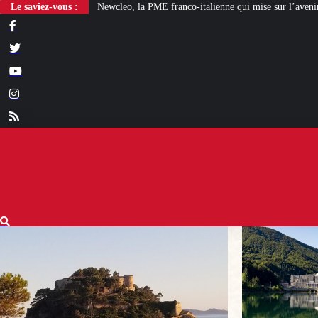
eo, la PME franco-italienne qui mise sur l’avenir du « mini nucléaire »
Le saviez-vous :
Fac