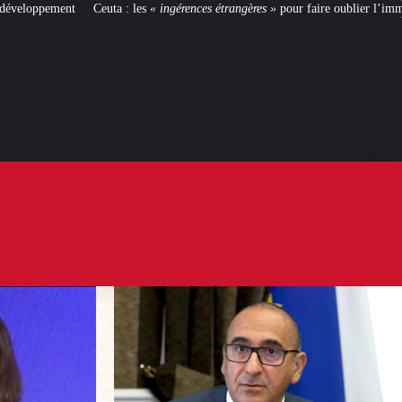
« ingérences étrangères »
pour faire oublier l’immigration ?
[BIENVENUE C