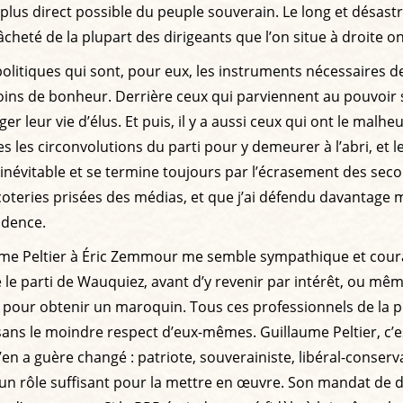
 plus direct possible du peuple souverain. Le long et désast
lâcheté de la plupart des dirigeants que l’on situe à droite o
politiques qui sont, pour eux, les instruments nécessaires d
s de bonheur. Derrière ceux qui parviennent au pouvoir sup
er leur vie d’élus. Et puis, il y a aussi ceux qui ont le malhe
s les circonvolutions du parti pour y demeurer à l’abri, et l
 inévitable et se termine toujours par l’écrasement des secon
oteries prisées des médias, et que j’ai défendu davantage me
adence.
laume Peltier à Éric Zemmour me semble sympathique et coura
e parti de Wauquiez, avant d’y revenir par intérêt, ou même
 pour obtenir un maroquin. Tous ces professionnels de la p
ans le moindre respect d’eux-mêmes. Guillaume Peltier, c’es
en a guère changé : patriote, souverainiste, libéral-conserva
r un rôle suffisant pour la mettre en œuvre. Son mandat de d