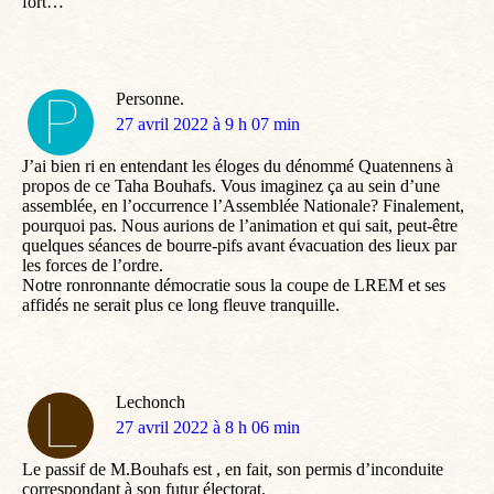
fort…
Personne.
dit
27 avril 2022 à 9 h 07 min
:
J’ai bien ri en entendant les éloges du dénommé Quatennens à
propos de ce Taha Bouhafs. Vous imaginez ça au sein d’une
assemblée, en l’occurrence l’Assemblée Nationale? Finalement,
pourquoi pas. Nous aurions de l’animation et qui sait, peut-être
quelques séances de bourre-pifs avant évacuation des lieux par
les forces de l’ordre.
Notre ronronnante démocratie sous la coupe de LREM et ses
affidés ne serait plus ce long fleuve tranquille.
Lechonch
dit
27 avril 2022 à 8 h 06 min
:
Le passif de M.Bouhafs est , en fait, son permis d’inconduite
correspondant à son futur électorat.