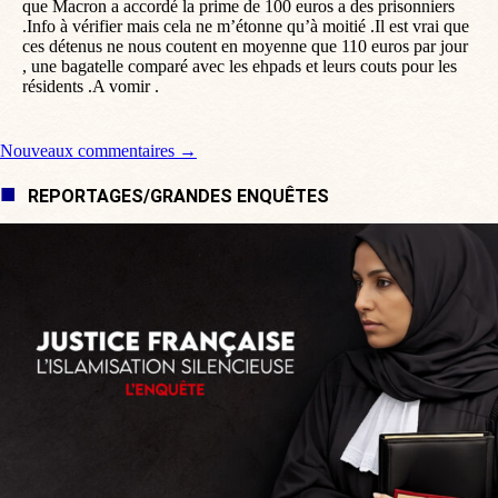
que Macron a accordé la prime de 100 euros a des prisonniers
.Info à vérifier mais cela ne m’étonne qu’à moitié .Il est vrai que
ces détenus ne nous coutent en moyenne que 110 euros par jour
, une bagatelle comparé avec les ehpads et leurs couts pour les
résidents .A vomir .
Navigation de commentaire
Nouveaux commentaires →
REPORTAGES/GRANDES ENQUÊTES