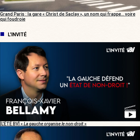
Grand Paris : la gare « Christ de Saclay », un nom qui frappe… voire
qui foudroie
L'INVITÉ
[L’ÉTÉ BV] «
La gauche organise le non-droit
»