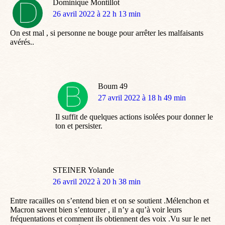
Dominique Montillot
dit
26 avril 2022 à 22 h 13 min
:
On est mal , si personne ne bouge pour arrêter les malfaisants
avérés..
Boum 49
dit
27 avril 2022 à 18 h 49 min
:
Il suffit de quelques actions isolées pour donner le
ton et persister.
STEINER Yolande
dit
26 avril 2022 à 20 h 38 min
:
Entre racailles on s’entend bien et on se soutient .Mélenchon et
Macron savent bien s’entourer , il n’y a qu’à voir leurs
fréquentations et comment ils obtiennent des voix .Vu sur le net