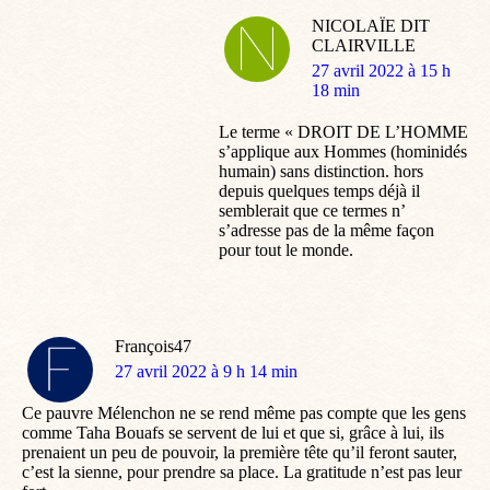
NICOLAÏE DIT
CLAIRVILLE
dit
27 avril 2022 à 15 h
:
18 min
Le terme « DROIT DE L’HOMME
s’applique aux Hommes (hominidés
humain) sans distinction. hors
depuis quelques temps déjà il
semblerait que ce termes n’
s’adresse pas de la même façon
pour tout le monde.
François47
dit
27 avril 2022 à 9 h 14 min
:
Ce pauvre Mélenchon ne se rend même pas compte que les gens
comme Taha Bouafs se servent de lui et que si, grâce à lui, ils
prenaient un peu de pouvoir, la première tête qu’il feront sauter,
c’est la sienne, pour prendre sa place. La gratitude n’est pas leur