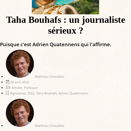
Taha Bouhafs : un journaliste
sérieux ?
Puisque c'est Adrien Quatennens qui l'affirme.
Matthieu Chevallier
26 avril 2022
Articles
,
Politique
législatives 2022
,
Taha Bouhafs
,
Adrien Quatennens
Matthieu Chevallier