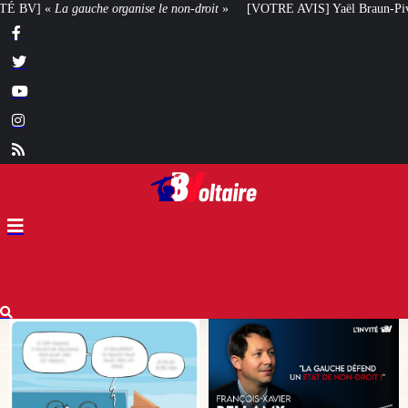
roit
»
[VOTRE AVIS] Yaël Braun-Pivet doit-elle renoncer à son projet archi