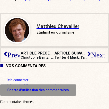
Matthieu Chevallier
Etudiant en journalisme
ARTICLE PRÉCÉDENT
ARTICLE SUIVANT
Prev
Next
Christophe Bentz : « Plus vous êtes âgé, plus vous votez Macron »
Twitter & Musk : l’argent n’a pas d’odeur, mais il a le pouvoir
VOS COMMENTAIRES
Me connecter
M'inscrire à l'espace commentaire
Charte d'utilisation des commentaires
Commentaires fermés.