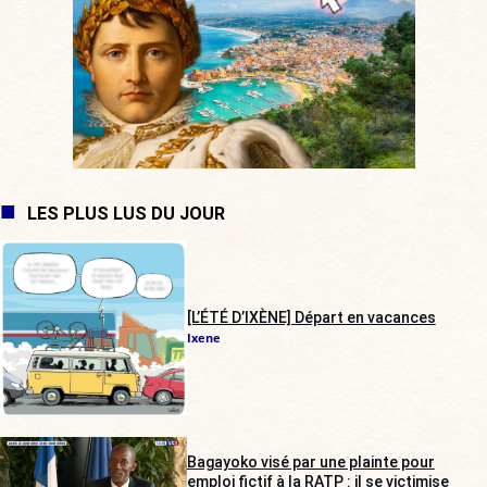
LES PLUS LUS DU JOUR
[L’ÉTÉ D’IXÈNE] Départ en vacances
Ixene
Bagayoko visé par une plainte pour
emploi fictif à la RATP : il se victimise