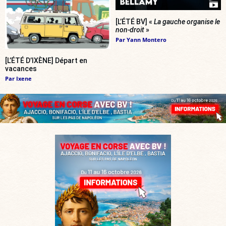
[L’ÉTÉ BV] «
La gauche organise le
non-droit
»
Par
Yann Montero
[L’ÉTÉ D’IXÈNE] Départ en
vacances
Par
Ixene