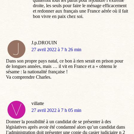
quitteront tous les partis pour rejoindre l’extrême
droite, les seuls pour faire le ménage efficacement
et redonner aux français une France aérée où il fait
bon vivre en paix chez soi.
J.p.DROUIN
dit
27 avril 2022 à 7 h 26 min
:
Dans son propre pays natal, ce bon à rien serait en prison pour
de longues années, mais … il vit en France et a « obtenu le
sésame : la nationalité française !
Va comprendre Charles.
villatte
dit
27 avril 2022 à 7 h 05 min
:
Donner la possibilité à un candidat de se présenter à des
législatives après avoir été condamné alors qu’un candidat dans
l’administration doit présenter une copie du casier judiciaire n 2