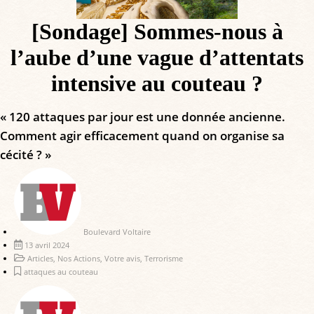
[Sondage] Sommes-nous à
l’aube d’une vague d’attentats
intensive au couteau ?
« 120 attaques par jour est une donnée ancienne.
Comment agir efficacement quand on organise sa
cécité ? »
Boulevard Voltaire
13 avril 2024
Articles
,
Nos Actions
,
Votre avis
,
Terrorisme
attaques au couteau