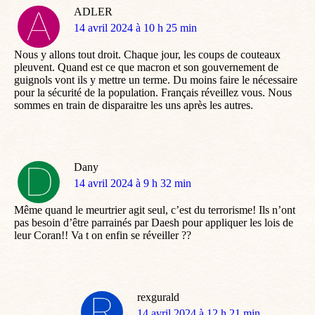
ADLER
dit
14 avril 2024 à 10 h 25 min
:
Nous y allons tout droit. Chaque jour, les coups de couteaux
pleuvent. Quand est ce que macron et son gouvernement de
guignols vont ils y mettre un terme. Du moins faire le nécessaire
pour la sécurité de la population. Français réveillez vous. Nous
sommes en train de disparaitre les uns après les autres.
Dany
dit
14 avril 2024 à 9 h 32 min
:
Même quand le meurtrier agit seul, c’est du terrorisme! Ils n’ont
pas besoin d’être parrainés par Daesh pour appliquer les lois de
leur Coran!! Va t on enfin se réveiller ??
rexgurald
dit
14 avril 2024 à 12 h 21 min