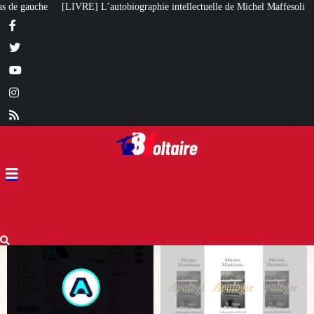
hie intellectuelle de Michel Maffesoli
Pour regagner son influence en Afri