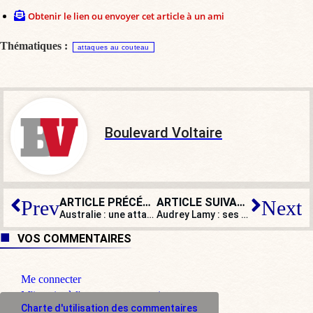
Obtenir le lien ou envoyer cet article à un ami
Thématiques :
attaques au couteau
Boulevard Voltaire
ARTICLE PRÉCÉDENT
ARTICLE SUIVANT
Prev
Next
Australie : une attaque au couteau à Sydney fait 6 morts
Audrey Lamy : ses cambrioleurs étaient des migrants, elle renonce à porter plainte !
VOS COMMENTAIRES
Me connecter
M'inscrire à l'espace commentaire
Charte d'utilisation des commentaires