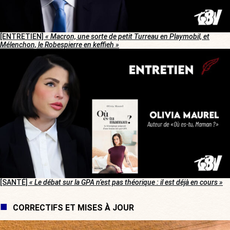
[ENTRETIEN]
« Macron, une sorte de petit Turreau en Playmobil, et
Mélenchon, le Robespierre en keffieh »
[SANTÉ]
« Le débat sur la GPA n’est pas théorique : il est déjà en cours »
CORRECTIFS ET MISES À JOUR