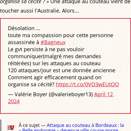
organise sa cécité ? »
Une attaque au couteau vient de
toucher aussi l'Australie. Alors...
Désolation …
toute ma compassion pour cette personne
assassinée à
#Bagneux
Le gvt persiste à ne pas vouloir
communiquer(malgré mes demandes
réitérées) sur les attaques au couteau
120 attaques/jour est une donnée ancienne
Comment agir efficacement quand on
organise sa cécité?
https://t.co/0VO3wEUtOO
— Valérie Boyer (@valerieboyer13)
April 12,
2024
À ce sujet —
Attaque au couteau à Bordeaux : la
« Belle endormie » devenue ville coupe-gorge