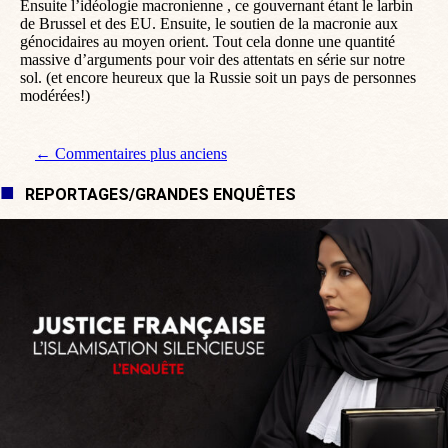
Ensuite l’idéologie macronienne , ce gouvernant étant le larbin
de Brussel et des EU. Ensuite, le soutien de la macronie aux
génocidaires au moyen orient. Tout cela donne une quantité
massive d’arguments pour voir des attentats en série sur notre
sol. (et encore heureux que la Russie soit un pays de personnes
modérées!)
Navigation de commentaire
← Commentaires plus anciens
REPORTAGES/GRANDES ENQUÊTES