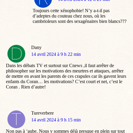
:
Toujours cette xénophobie! N’y a-t-il pas
d’adeptes du couteau chez nous, où les
cambrioleurs sont des sexagénaires bien blancs???
Dany
dit
14 avril 2024 à 9 h 22 min
:
Dans les débats TV et surtout sur Cnews ,il faut arrêter de
philosopher sur les motivations des meurtres et attaques, arrêter
de mettre en avant les parents de ces crapules car ils gavent leurs
enfants du Coran… les motivations? C’est court et net, c’est le
Coran . Rien d’autre!
Tureverbere
dit
14 avril 2024 à 9 h 15 min
:
Non pas à ‘aube. Nous y sommes déjà presque en plein sur tout