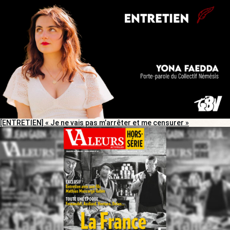
[ENTRETIEN] « Je ne vais pas m’arrêter et me censurer »