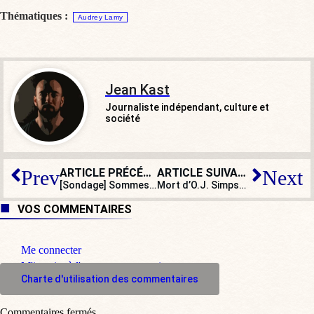
Thématiques :
Audrey Lamy
Jean Kast
Journaliste indépendant, culture et
société
ARTICLE PRÉCÉDENT
ARTICLE SUIVANT
Prev
Next
[Sondage] Sommes-nous à l’aube d’une vague d’attentats intensive au couteau ?
Mort d’O.J. Simpson : retour inattendu sur son procès pour meurtre de 1994
VOS COMMENTAIRES
Me connecter
M'inscrire à l'espace commentaire
Charte d'utilisation des commentaires
Commentaires fermés.