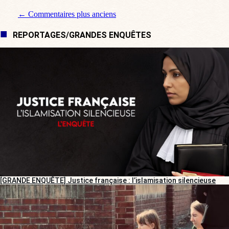
Navigation de commentaire
← Commentaires plus anciens
REPORTAGES/GRANDES ENQUÊTES
[GRANDE ENQUÊTE] Justice française : l’islamisation silencieuse