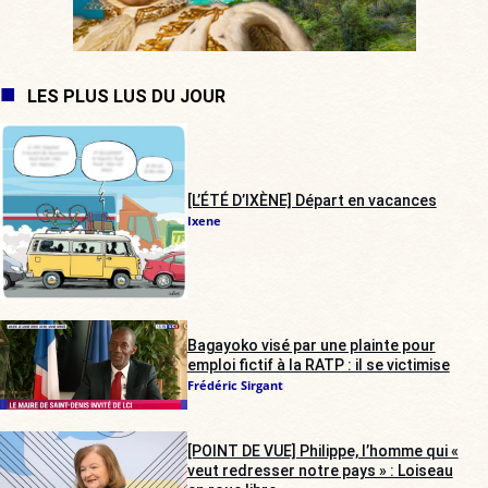
LES PLUS LUS DU JOUR
[L’ÉTÉ D’IXÈNE] Départ en vacances
Ixene
Bagayoko visé par une plainte pour
emploi fictif à la RATP : il se victimise
Frédéric Sirgant
[POINT DE VUE] Philippe, l’homme qui «
veut redresser notre pays » : Loiseau