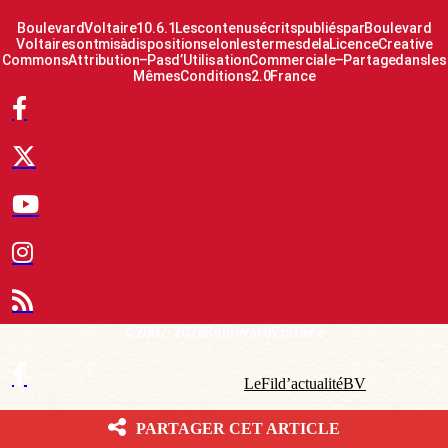
Boulevard Voltaire 10.6.1 Les contenus écrits publiés par Boulevard
Voltaire sont mis à disposition selon les termes de la Licence Creative
Commons Attribution – Pas d’Utilisation Commerciale – Partage dans les
Mêmes Conditions 2.0 France
© 2007-2026 Boulevard Voltaire
Le Fil d’actualité BV
Contact
PARTAGER CET ARTICLE