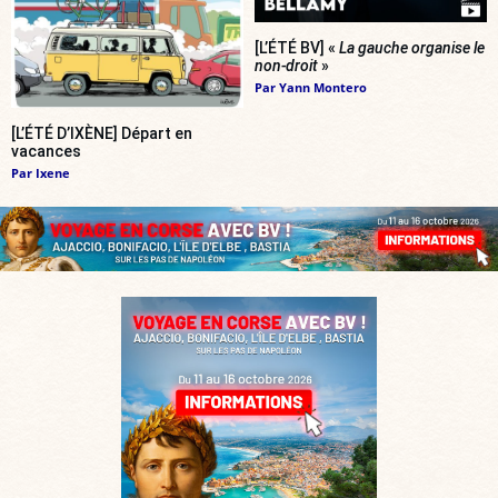
[L’ÉTÉ BV] «
La gauche organise le
non-droit
»
Par
Yann Montero
[L’ÉTÉ D’IXÈNE] Départ en
vacances
Par
Ixene