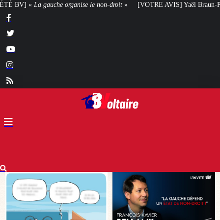
on-droit
»
[VOTRE AVIS] Yaël Braun-Pivet doit-elle renoncer à son projet ar