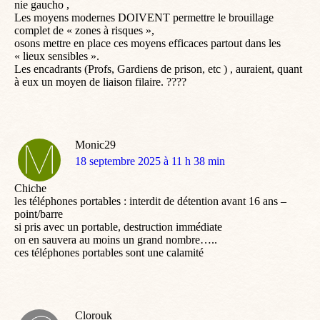
nie gaucho ,
Les moyens modernes DOIVENT permettre le brouillage
complet de « zones à risques »,
osons mettre en place ces moyens efficaces partout dans les
« lieux sensibles ».
Les encadrants (Profs, Gardiens de prison, etc ) , auraient, quant
à eux un moyen de liaison filaire. ????
Monic29
dit
18 septembre 2025 à 11 h 38 min
:
Chiche
les téléphones portables : interdit de détention avant 16 ans –
point/barre
si pris avec un portable, destruction immédiate
on en sauvera au moins un grand nombre…..
ces téléphones portables sont une calamité
Clorouk