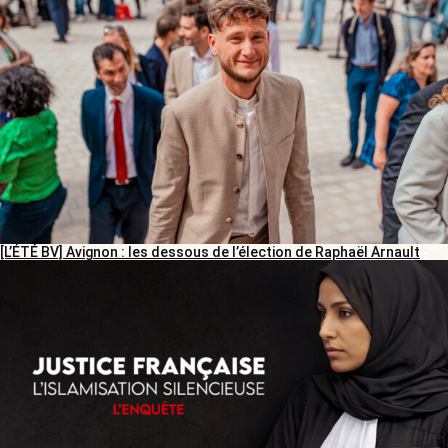
[L’ÉTÉ BV] Avignon : les dessous de l’élection de Raphaël Arnault