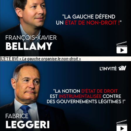
[L’ÉTÉ BV] «
La gauche organise le non-droit
»