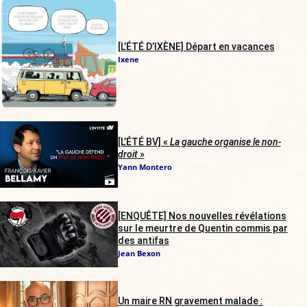
[L’ÉTÉ D’IXÈNE] Départ en vacances
Ixene
[L’ÉTÉ BV] «
La gauche organise le non-
droit
»
Yann Montero
[ENQUÊTE] Nos nouvelles révélations
sur le meurtre de Quentin commis par
des antifas
Jean Bexon
Un maire RN gravement malade :