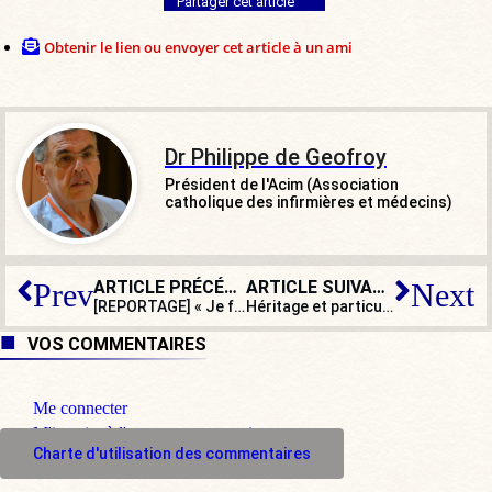
Partager cet article
Obtenir le lien ou envoyer cet article à un ami
Dr Philippe de Geofroy
Président de l'Acim (Association
catholique des infirmières et médecins)
ARTICLE PRÉCÉDENT
ARTICLE SUIVANT
Prev
Next
[REPORTAGE] « Je fais ça pour mes enfants ! » : les Anglais disent non à l’immigration
Héritage et particule : quand les nobles sont accusés d’
VOS COMMENTAIRES
Me connecter
M'inscrire à l'espace commentaire
Charte d'utilisation des commentaires