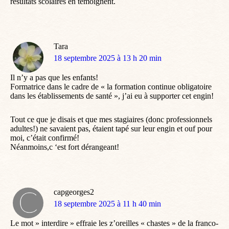
résultats scolaires en témoignent.
Tara
dit
18 septembre 2025 à 13 h 20 min
:
Il n’y a pas que les enfants!
Formatrice dans le cadre de « la formation continue obligatoire
dans les établissements de santé », j’ai eu à supporter cet engin!
Tout ce que je disais et que mes stagiaires (donc professionnels
adultes!) ne savaient pas, étaient tapé sur leur engin et ouf pour
moi, c’était confirmé!
Néanmoins,c ‘est fort dérangeant!
capgeorges2
dit
18 septembre 2025 à 11 h 40 min
:
Le mot » interdire » effraie les z’oreilles « chastes » de la franco-