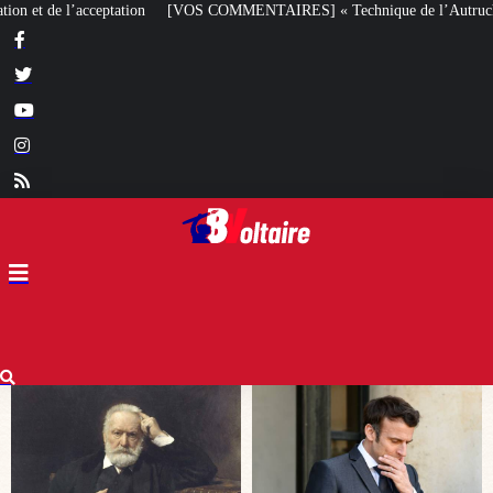
ENTAIRES] « Technique de l’Autruche ou cynisme » ?
10 août 1792 : 