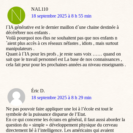
NAL110
dit
18 septembre 2025 à 8 h 55 min
:
l´IA générative est le dernier maillon d´une chaine destinée à
décérébrer nos enfants .
Voilà pourquoi nos élus ne souhaitent pas que nos enfants n
´aient plus accès à ces réseaux néfastes , idiots , mais surtout
manipulateurs .
Quant à l´IA pour les profs , je reste sans voix …… quand on
sait que le travail personnel est La base de nos connaissances ,
cela fait peur pour les prochaines années au niveau enseignants .
Éric D.
dit
18 septembre 2025 à 8 h 29 min
:
Ne pas pouvoir faire appliquer une loi à l’école est tout le
symbole de la puissance disparue de l’Etat.
En ce qui concerne les écrans en général, il faut aussi aborder la
question du « simple » développement physique du cerveau
directement lié à l’intelligence. Les américains qui avaient