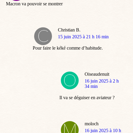
Macron va pouvoir se montrer
Christian B.
dit
15 juin 2025 à 21 h 16 min
:
Pour faire le kéké comme d’habitude.
Oiseaudenuit
dit
16 juin 2025 à 2 h
:
34 min
Il va se déguiser en aviateur ?
moloch
dit
16 juin 2025 à 10 h