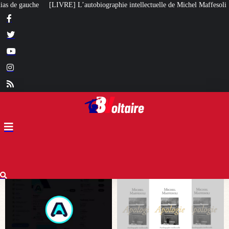
raphie intellectuelle de Michel Maffesoli
Pour regagner son influence en A