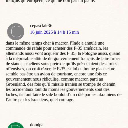
français qu’européen; ce qui ne doit pas lui plaire.
cepasclair36
dit
16 juin 2025 à 14 h 15 min
:
dans le même temps cher à macron l’Inde a annulé une
commande de rafale pour acheter des F-35 américain, les
allemands aussi vont acquérir des F-35, la Pologne aussi, quand
à la méprisable attitude du gouvernement français de faire frmer
de stands israeliens sous prétexte qu’ils présentaient des armes
offensives, on croit r^ver, le F-35 est lui en bonne place et ne
semble pas être un avion de tourisme, encore une fois ce
gouvernement nous ridiculise, comme macron parti au
Groenland, des fois qu’il missile iranien se trompe de chemin,
les occidentaux tout du moins les gouvernements sont des
laches, ils font faire le sale boulot d’un côté par les ukrainiens de
l’autre par les israeliens, quel courage.
domipa