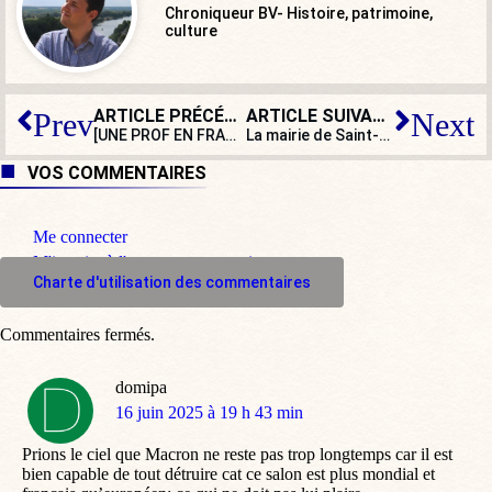
Chroniqueur BV- Histoire, patrimoine,
culture
ARTICLE PRÉCÉDENT
ARTICLE SUIVANT
Prev
Next
[UNE PROF EN FRANCE] Le Danemark, les écrans et l’utopie égalitaire
La mairie de Saint-Denis arbore le drapeau palestinien… Pour combien de temps ?
VOS COMMENTAIRES
Me connecter
M'inscrire à l'espace commentaire
Charte d'utilisation des commentaires
Commentaires fermés.
domipa
dit
16 juin 2025 à 19 h 43 min
:
Prions le ciel que Macron ne reste pas trop longtemps car il est
bien capable de tout détruire cat ce salon est plus mondial et