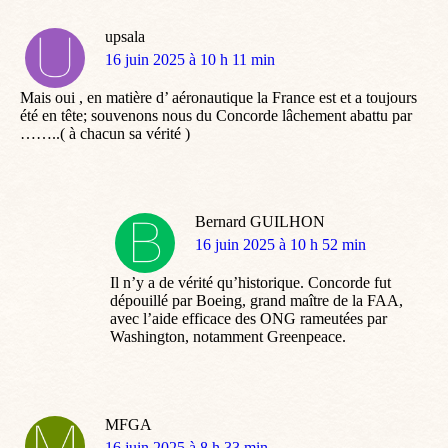
upsala
dit
16 juin 2025 à 10 h 11 min
:
Mais oui , en matière d’ aéronautique la France est et a toujours
été en tête; souvenons nous du Concorde lâchement abattu par
……..( à chacun sa vérité )
Bernard GUILHON
dit
16 juin 2025 à 10 h 52 min
:
Il n’y a de vérité qu’historique. Concorde fut
dépouillé par Boeing, grand maître de la FAA,
avec l’aide efficace des ONG rameutées par
Washington, notamment Greenpeace.
MFGA
dit
16 juin 2025 à 8 h 33 min