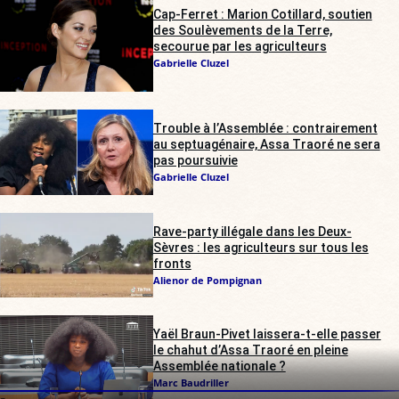
Cap-Ferret : Marion Cotillard, soutien
des Soulèvements de la Terre,
secourue par les agriculteurs
Gabrielle Cluzel
Trouble à l’Assemblée : contrairement
au septuagénaire, Assa Traoré ne sera
pas poursuivie
Gabrielle Cluzel
Rave-party illégale dans les Deux-
Sèvres : les agriculteurs sur tous les
fronts
Alienor de Pompignan
Yaël Braun-Pivet laissera-t-elle passer
le chahut d’Assa Traoré en pleine
Assemblée nationale ?
Marc Baudriller