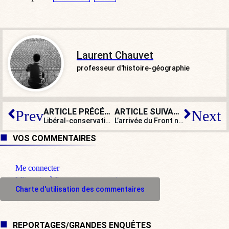
Laurent Chauvet
professeur d'histoire-géographie
ARTICLE PRÉCÉDENT
ARTICLE SUIVANT
Prev
Next
Libéral-conservatisme ou populisme conservateur ?
L’arrivée du Front national dans le paysage politique bouscule tout…
VOS COMMENTAIRES
Me connecter
M'inscrire à l'espace commentaire
Charte d'utilisation des commentaires
REPORTAGES/GRANDES ENQUÊTES