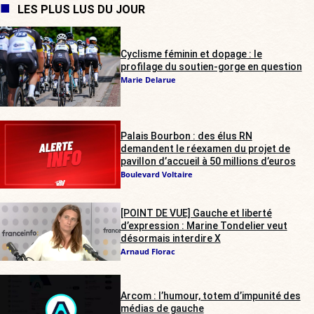
LES PLUS LUS DU JOUR
Cyclisme féminin et dopage : le
profilage du soutien-gorge en question
Marie Delarue
Palais Bourbon : des élus RN
demandent le réexamen du projet de
pavillon d’accueil à 50 millions d’euros
Boulevard Voltaire
[POINT DE VUE] Gauche et liberté
d’expression : Marine Tondelier veut
désormais interdire X
Arnaud Florac
Arcom : l’humour, totem d’impunité des
médias de gauche