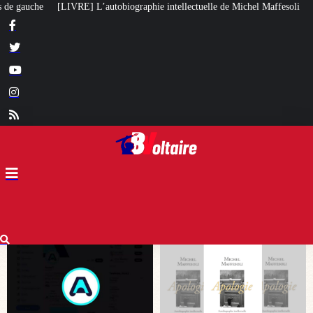
phie intellectuelle de Michel Maffesoli
Pour regagner son influence en Afr