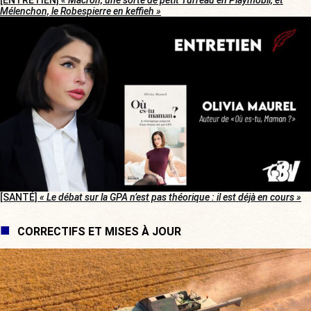
[ENTRETIEN]
« Macron, une sorte de petit Turreau en Playmobil, et
Mélenchon, le Robespierre en keffieh »
[SANTÉ]
« Le débat sur la GPA n’est pas théorique : il est déjà en cours »
CORRECTIFS ET MISES À JOUR