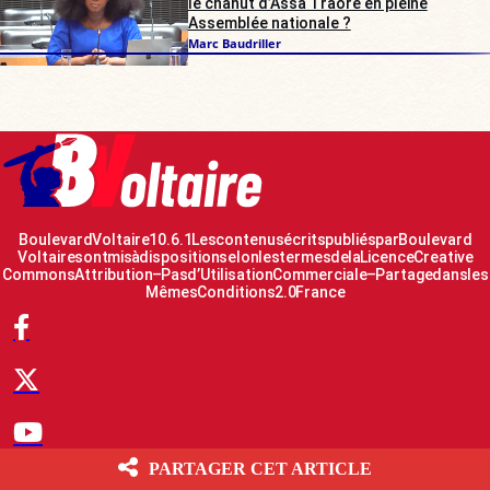
le chahut d’Assa Traoré en pleine
Assemblée nationale ?
Marc Baudriller
Boulevard Voltaire 10.6.1 Les contenus écrits publiés par Boulevard
Voltaire sont mis à disposition selon les termes de la Licence Creative
Commons Attribution – Pas d’Utilisation Commerciale – Partage dans les
Mêmes Conditions 2.0 France
PARTAGER CET ARTICLE