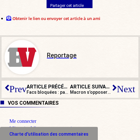
Partager cet article
Obtenir le lien ou envoyer cet article à un ami
Reportage
ARTICLE PRÉCÉDENT
ARTICLE SUIVANT
Prev
Next
Facs bloquées : pas « d’examens en chocolat » pour les professionnels de la chienlit !
Macron s’opposera-t-il à l’euthanasie de Vincent Lambert ?
VOS COMMENTAIRES
Me connecter
M'inscrire à l'espace commentaire
Charte d'utilisation des commentaires