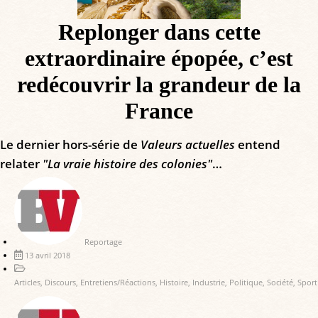
Replonger dans cette
extraordinaire épopée, c’est
redécouvrir la grandeur de la
France
Le dernier hors-série de
Valeurs actuelles
entend
relater
"La vraie histoire des colonies"
…
Reportage
13 avril 2018
Articles
,
Discours
,
Entretiens/Réactions
,
Histoire
,
Industrie
,
Politique
,
Société
,
Sport