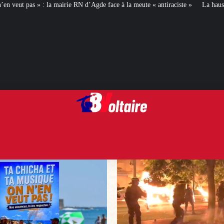
 d’Agde face à la meute « antiraciste »
La hausse de la taxe attentat va aug