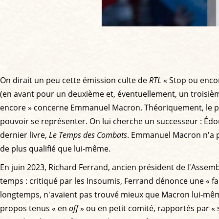
On dirait un peu cette émission culte de
RTL
« Stop ou encore
(en avant pour un deuxième et, éventuellement, un troisième
encore » concerne Emmanuel Macron. Théoriquement, le prés
pouvoir se représenter. On lui cherche un successeur : Édo
dernier livre,
Le Temps des Combats
. Emmanuel Macron n'a pa
de plus qualifié que lui-même.
En juin 2023, Richard Ferrand, ancien président de l'Assemb
temps : critiqué par les Insoumis, Ferrand dénonce une « fau
longtemps, n'avaient pas trouvé mieux que Macron lui-même p
propos tenus « en
off
» ou en petit comité, rapportés par « 