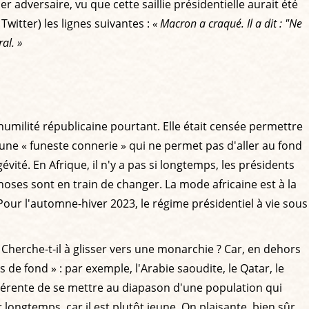
r adversaire, vu que cette saillie présidentielle aurait été
witter) les lignes suivantes :
« Macron a craqué. Il a dit : "Ne
al. »
milité républicaine pourtant. Elle était censée permettre
une « funeste connerie » qui ne permet pas d'aller au fond
vité. En Afrique, il n'y a pas si longtemps, les présidents
choses sont en train de changer. La mode africaine est à la
ur l'automne-hiver 2023, le régime présidentiel à vie sous
 Cherche-t-il à glisser vers une monarchie ? Car, en dehors
de fond » : par exemple, l'Arabie saoudite, le Qatar, le
ohérente de se mettre au diapason d'une population qui
 longtemps, car il est plutôt jeune. On plaisante, bien sûr...