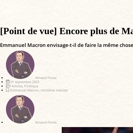
[Point de vue] Encore plus de Ma
Emmanuel Macron envisage-t-il de faire la même chose 
Arnaud Florac
01 septembre 2023
Articles
,
Politique
Emmanuel Macron
,
troisième mandat
Arnaud Florac