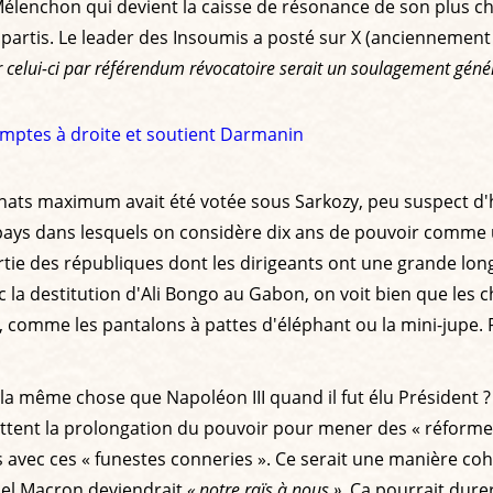
 Mélenchon qui devient la caisse de résonance de son plus che
 partis. Le leader des Insoumis a posté sur X (anciennement T
r celui-ci par référendum révocatoire serait un soulagement génér
comptes à droite et soutient Darmanin
ats maximum avait été votée sous Sarkozy, peu suspect d'hu
 pays dans lesquels on considère dix ans de pouvoir comme 
rtie des républiques dont les dirigeants ont une grande longé
ec la destitution d'Ali Bongo au Gabon, on voit bien que les 
omme les pantalons à pattes d'éléphant ou la mini-jupe. Po
 la même chose que Napoléon III quand il fut élu Président ?
ettent la prolongation du pouvoir pour mener des « réformes 
as avec ces « funestes conneries ». Ce serait une manière c
nuel Macron deviendrait
« notre raïs à nous »
. Ça pourrait durer