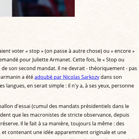
vaient voter « stop » (on passe à autre chose) ou « encore »
emandé pour Juliette Armanet. Cette fois, le « Stop ou
de son second mandat. Il ne devrait - théoriquement - pas
 Darmanin a été
adoubé par Nicolas Sarkozy
dans son
langues, en serait simple : il n'y a, à ses yeux, personne
 ballon d'essai (cumul des mandats présidentiels dans le
évident que les macronistes de stricte observance, depuis
erve. Il le fait à sa manière, toujours la même : des
là, et contenant une idée apparemment originale et une