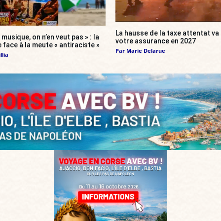
La hausse de la taxe attentat v
 musique, on n’en veut pas » : la
votre assurance en 2027
 face à la meute « antiraciste »
Par
Marie Delarue
llia