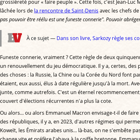
grossièreté pour « faire peuple ». Cette fois, c'est Jean-Luc
lâchée lors de
la rencontre de Saint-Denis
avec les chefs de
pas pouvoir être réélu est une funeste connerie". Pouvoir abrége
À ce sujet —
Dans son livre, Sarkozy règle ses 
Funeste connerie, vraiment ? Cette règle de deux quinquenn
un renouvellement du jeu démocratique. Il y a, certes, des
des choses : la Russie, la Chine ou la Corée du Nord font pa
étaient, eux aussi, élus à date régulière jusqu'à la mort. Av
junte, comme autrefois. C'est un éternel recommencement, c
couvert d'élections récurrentes n'a plus la cote.
Ou alors... ou alors Emmanuel Macron envisage-t-il de faire
des républiques, il y a, en 2023, d'autres régimes qui perm
Koweït, les Émirats arabes unis... là-bas, on ne s'embête p
change vite et préfère l'abaya à la coiffe bretonne. Emma