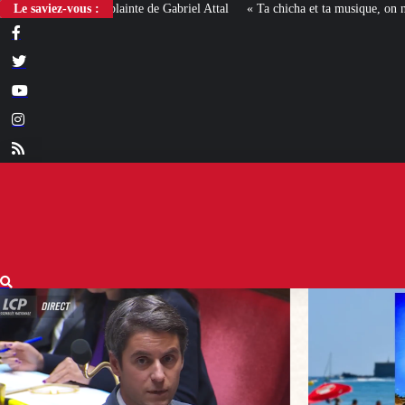
Le saviez-vous :
« Ta chicha et ta musique, on n’en veut pas » : la mairie RN