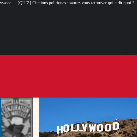
ns politiques : saurez-vous retrouver qui a dit quoi ?
À 97 ans, le cardinal