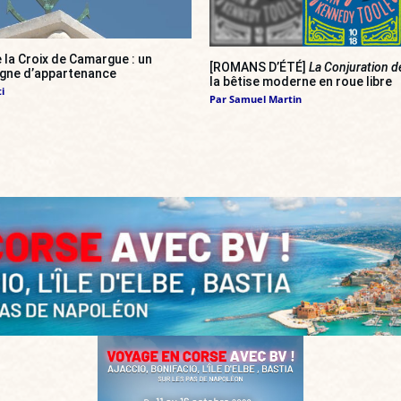
 la Croix de Camargue : un
[ROMANS D’ÉTÉ]
La Conjuration d
igne d’appartenance
la bêtise moderne en roue libre
i
Par
Samuel Martin