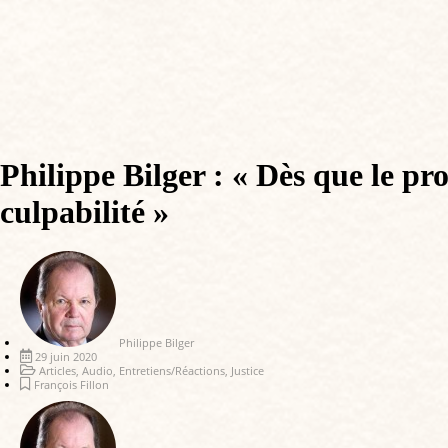
Philippe Bilger : « Dès que le pr
culpabilité »
Philippe Bilger
29 juin 2020
Articles
,
Audio
,
Entretiens/Réactions
,
Justice
François Fillon