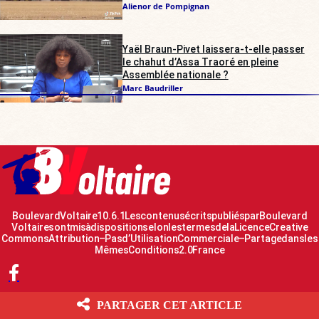
Alienor de Pompignan
Yaël Braun-Pivet laissera-t-elle passer
le chahut d’Assa Traoré en pleine
Assemblée nationale ?
Marc Baudriller
Boulevard Voltaire 10.6.1 Les contenus écrits publiés par Boulevard
Voltaire sont mis à disposition selon les termes de la Licence Creative
Commons Attribution – Pas d’Utilisation Commerciale – Partage dans les
Mêmes Conditions 2.0 France
PARTAGER CET ARTICLE