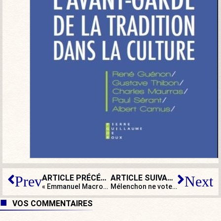
ARTICLE PRÉCÉDENT
ARTICLE SUIVANT
Prev
Next
« Emmanuel Macron joue sur la reductio ad hitlerum qui devient une reductio ad lepenum »
Mélenchon ne vote pas Macron ? L’insoumis fait (mais bien sûr) le lit des nazis !
VOS COMMENTAIRES