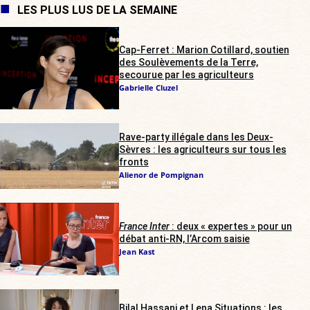
LES PLUS LUS DE LA SEMAINE
Cap-Ferret : Marion Cotillard, soutien
des Soulèvements de la Terre,
secourue par les agriculteurs
Gabrielle Cluzel
Rave-party illégale dans les Deux-
Sèvres : les agriculteurs sur tous les
fronts
Alienor de Pompignan
France Inter
: deux « expertes » pour un
débat anti-RN, l’Arcom saisie
Jean Kast
Bilal Hassani et Lena Situations : les