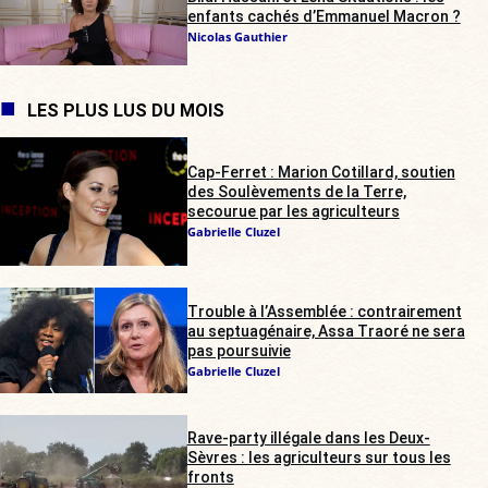
enfants cachés d’Emmanuel Macron ?
Nicolas Gauthier
LES PLUS LUS DU MOIS
Cap-Ferret : Marion Cotillard, soutien
des Soulèvements de la Terre,
secourue par les agriculteurs
Gabrielle Cluzel
Trouble à l’Assemblée : contrairement
au septuagénaire, Assa Traoré ne sera
pas poursuivie
Gabrielle Cluzel
Rave-party illégale dans les Deux-
Sèvres : les agriculteurs sur tous les
fronts