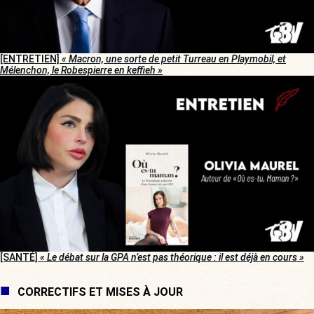
[ENTRETIEN]
« Macron, une sorte de petit Turreau en Playmobil, et
Mélenchon, le Robespierre en keffieh »
[SANTÉ]
« Le débat sur la GPA n’est pas théorique : il est déjà en cours »
CORRECTIFS ET MISES À JOUR