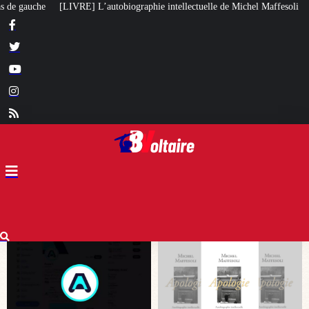
hie intellectuelle de Michel Maffesoli
Pour regagner son influence en Afr