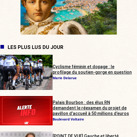
LES PLUS LUS DU JOUR
Cyclisme féminin et dopage : le
profilage du soutien-gorge en question
Marie Delarue
Palais Bourbon : des élus RN
demandent le réexamen du projet de
pavillon d’accueil à 50 millions d’euros
Boulevard Voltaire
[POINT DE VUE] Gauche et liberté