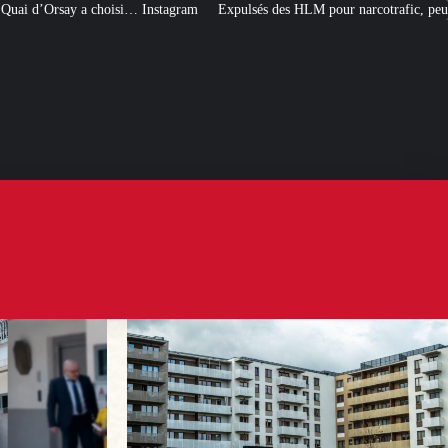
Instagram
Expulsés des HLM pour narcotrafic, peuvent-ils obtenir un nouvea