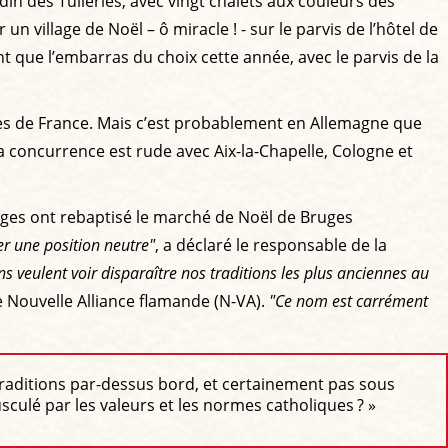
n des Tuileries, avec vingt chalets aux couleurs des
 village de Noël – ô miracle ! - sur le parvis de l’hôtel de
t que l’embarras du choix cette année, avec le parvis de la
lles de France. Mais c’est probablement en Allemagne que
a concurrence est rude avec Aix-la-Chapelle, Cologne et
elges ont rebaptisé le marché de Noël de Bruges
r une position neutre"
, a déclaré le responsable de la
s veulent voir disparaître nos traditions les plus anciennes au
te Nouvelle Alliance flamande (N-VA).
"Ce nom est carrément
s traditions par-dessus bord, et certainement pas sous
culé par les valeurs et les normes catholiques ? »