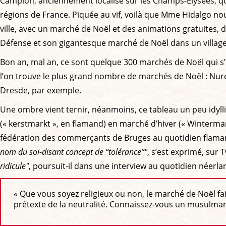
Campion, anciennement localisé sur les Champs-Élysées, qu
régions de France. Piquée au vif, voilà que Mme Hidalgo nous
ville, avec un marché de Noël et des animations gratuites, 
Défense et son gigantesque marché de Noël dans un villag
Bon an, mal an, ce sont quelque 300 marchés de Noël qui s’
l’on trouve le plus grand nombre de marchés de Noël : Nure
Dresde, par exemple.
Une ombre vient ternir, néanmoins, ce tableau un peu idylli
(« kerstmarkt », en flamand) en marché d’hiver (« Wintermar
fédération des commerçants de Bruges au quotidien flam
nom du soi-disant concept de “tolérance”"
, s’est exprimé, sur 
ridicule"
, poursuit-il dans une interview au quotidien néer
« Que vous soyez religieux ou non, le marché de Noël fait
prétexte de la neutralité. Connaissez-vous un musulman 