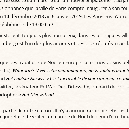
i ressuscite son marché sur un nouvel emplacement au jardi
 annonce que la ville de Paris compte inaugurer à son tour un
du 14 décembre 2018 au 6 janvier 2019. Les Parisiens n’auron
e éphémère de 13.000 m².
installent, toujours plus nombreux, dans les principales vi
mberg est l'un des plus anciens et des plus réputés, mais l
que des traditions de Noël en Europe : ainsi, nos voisins b
kt »).
Waarom?
?
"Avec cette dénomination, nous voulons adopte
and
Het Laatste Nieuws
.
« C’est incroyable de voir comment certain
Twitter, le sénateur Pol Van Den Driessche, du parti de droi
landophone
Het Nieuwsblad
.
 partie de notre culture. Il n’y a aucune raison de jeter le
qui refuse de visiter un marché de Noël de peur d’être bous