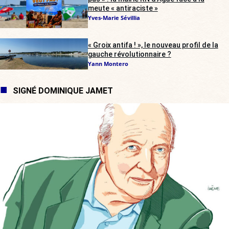
meute « antiraciste »
Yves-Marie Sévillia
« Groix antifa ! », le nouveau profil de la
gauche révolutionnaire ?
Yann Montero
SIGNÉ DOMINIQUE JAMET