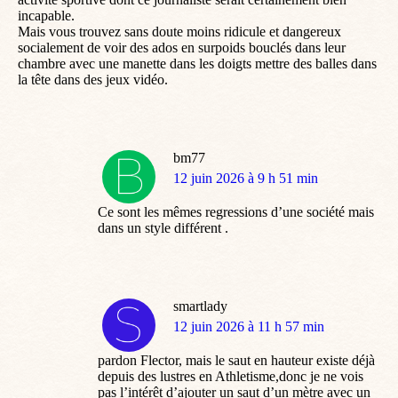
incapable.
Mais vous trouvez sans doute moins ridicule et dangereux
socialement de voir des ados en surpoids bouclés dans leur
chambre avec une manette dans les doigts mettre des balles dans
la tête dans des jeux vidéo.
bm77
dit
12 juin 2026 à 9 h 51 min
:
Ce sont les mêmes regressions d’une société mais
dans un style différent .
smartlady
dit
12 juin 2026 à 11 h 57 min
:
pardon Flector, mais le saut en hauteur existe déjà
depuis des lustres en Athletisme,donc je ne vois
pas l’intérêt d’ajouter un saut d’un mètre avec un