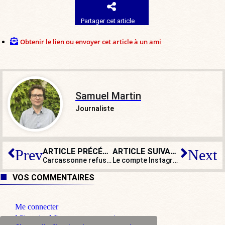
Partager cet article
Obtenir le lien ou envoyer cet article à un ami
Samuel Martin
Journaliste
ARTICLE PRÉCÉDENT
ARTICLE SUIVANT
Prev
Next
Carcassonne refuse de prêter des locaux pour le vote aux législatives algériennes
Le compte Instagram de
L’Incorrec
VOS COMMENTAIRES
Me connecter
M'inscrire à l'espace commentaire