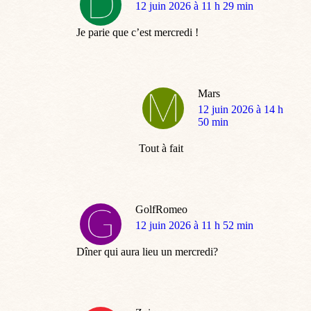
dit
12 juin 2026 à 11 h 29 min
:
Je parie que c’est mercredi !
Mars
dit
12 juin 2026 à 14 h
:
50 min
Tout à fait
GolfRomeo
dit
12 juin 2026 à 11 h 52 min
:
Dîner qui aura lieu un mercredi?