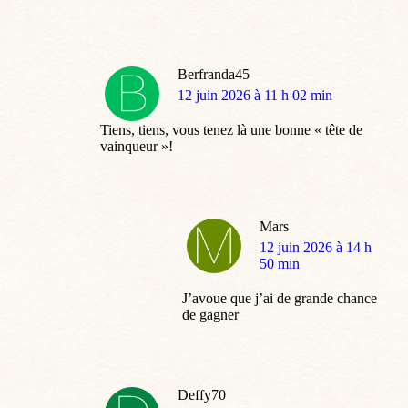
Berfranda45
dit
12 juin 2026 à 11 h 02 min
:
Tiens, tiens, vous tenez là une bonne « tête de
vainqueur »!
Mars
dit
12 juin 2026 à 14 h
:
50 min
J’avoue que j’ai de grande chance
de gagner
Deffy70