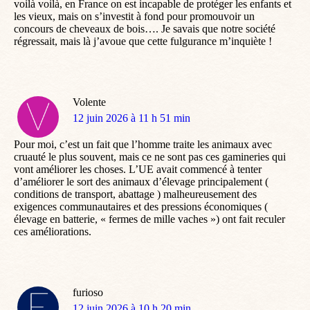
voilà voilà, en France on est incapable de protéger les enfants et
les vieux, mais on s’investit à fond pour promouvoir un
concours de cheveaux de bois…. Je savais que notre société
régressait, mais là j’avoue que cette fulgurance m’inquiète !
Volente
dit
12 juin 2026 à 11 h 51 min
:
Pour moi, c’est un fait que l’homme traite les animaux avec
cruauté le plus souvent, mais ce ne sont pas ces gamineries qui
vont améliorer les choses. L’UE avait commencé à tenter
d’améliorer le sort des animaux d’élevage principalement (
conditions de transport, abattage ) malheureusement des
exigences communautaires et des pressions économiques (
élevage en batterie, « fermes de mille vaches ») ont fait reculer
ces améliorations.
furioso
dit
12 juin 2026 à 10 h 20 min