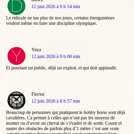
dit
12 juin 2026 à 9 h 14 min
:
Le ridicule ne tue plus de nos jours, certains énergumènes
veulent même en faire une discipline olympique.
Yaya
dit
12 juin 2026 à 9 h 08 min
:
Et pourtant un public, déjà un exploit, et qui doit applaudir.
Flector
dit
12 juin 2026 à 8 h 57 min
:
Beaucoup de personnes qui pratiquent le hobby horse sont déjà
cavalières. Ca permet à celles qui n’ont pas les moyens de
monter ou d’avoir un cheval de s’évader et de sortir. Courir et
sauter des obstacles de parfois plus d’1 mètre c’est une vraie
activité sportive dont ce journaliste serait certainement bien