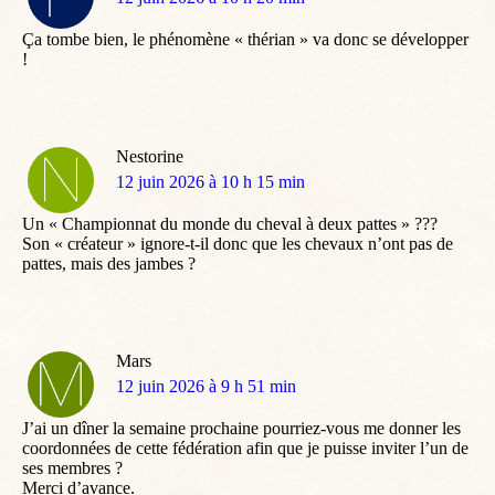
:
Ça tombe bien, le phénomène « thérian » va donc se développer
!
Nestorine
dit
12 juin 2026 à 10 h 15 min
:
Un « Championnat du monde du cheval à deux pattes » ???
Son « créateur » ignore-t-il donc que les chevaux n’ont pas de
pattes, mais des jambes ?
Mars
dit
12 juin 2026 à 9 h 51 min
:
J’ai un dîner la semaine prochaine pourriez-vous me donner les
coordonnées de cette fédération afin que je puisse inviter l’un de
ses membres ?
Merci d’avance.