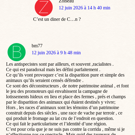
Zoiseau
dit
12 juin 2026 à 14 h 40 min
:
C’est un diner de C…n ?
bm77
dit
12 juin 2026 à 9 h 48 min
:
Les antispecistes sont par ailleurs, et souvent ,racialistes .
Ce qui est paradoxal mais les défini parfaitement .
Ce qu’ils vont provoquer c’est la disparition pure et simple des
animaux qu’ils seraient censés défendre .
Ce sont des déconstructeurs , de notre patrimoine animal , et font
le jeu des promoteurs qui envahissent la campagne de
lotissements hideux en lieu et place des fermes , prés et champs
par le disparition des animaux qui étaient destinés y vivre;
Hors , les races d’animaux sont les témoins d’un patrimoine
construit depuis des siècles , une race de vache par terroir , ce
qui produit le fromage au lat cru de l’endroit en question.
Ce qui fait le particularisme et l’identité d’une région.
C’est pour cela que je ne suis pas contre la corrida , même si je
n’affectionne pas ce spectacle . Mais quid des taureaux de