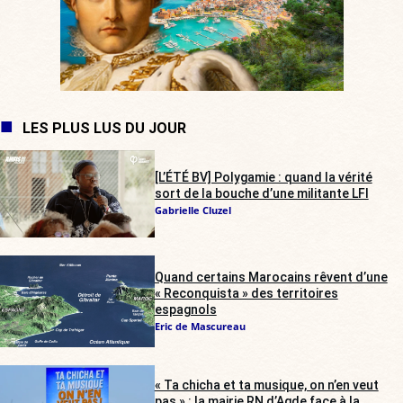
LES PLUS LUS DU JOUR
[L’ÉTÉ BV] Polygamie : quand la vérité
sort de la bouche d’une militante LFI
Gabrielle Cluzel
Quand certains Marocains rêvent d’une
« Reconquista » des territoires
espagnols
Eric de Mascureau
« Ta chicha et ta musique, on n’en veut
pas » : la mairie RN d’Agde face à la