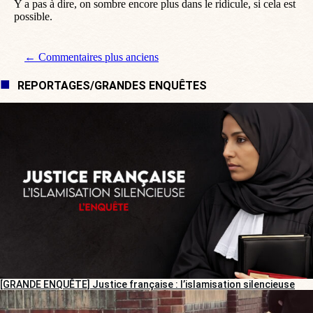
Y a pas à dire, on sombre encore plus dans le ridicule, si cela est
possible.
Navigation de commentaire
← Commentaires plus anciens
REPORTAGES/GRANDES ENQUÊTES
[GRANDE ENQUÊTE] Justice française : l’islamisation silencieuse