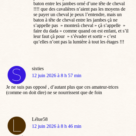
baton entre les jambes orné d’une tête de cheval
!!!! que des cavalières n’aient pas les moyens de
se payer un cheval je peux l’entendre, mais un
baton à tête de cheval entre les jambes çà ne
s’appelle pas » monterà cheval » çà s’appelle »
faire du dada » comme quand on est enfant, et s’il
leur faut çà pour » s’évader et sortir » c’est
qu’elles n’ont pas la lumière à tout les étages !!!
sixties
dit
12 juin 2026 à 8 h 57 min
:
Je ne suis pas opposé , d’autant plus que ces amateur-trices
(comme on doit dire) ne se nourrissent que de foin
Lélue58
dit
12 juin 2026 à 8 h 46 min
: