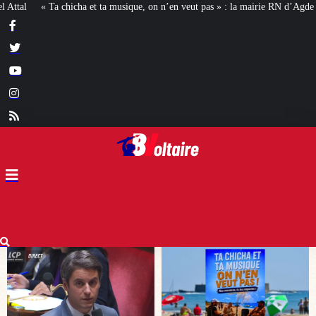
on n’en veut pas » : la mairie RN d’Agde face à la meute « antiraciste »
La h