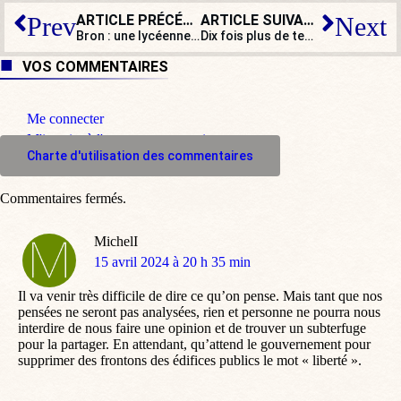
ARTICLE PRÉCÉDENT
ARTICLE SUIVANT
Prev
Next
Bron : une lycéenne victime d’un viol collectif, sept mineurs écroués
Dix fois plus de temps passé sur les écrans qu’à lire un livre : cette inquiétante étude du CNL
VOS COMMENTAIRES
Me connecter
M'inscrire à l'espace commentaire
Charte d'utilisation des commentaires
Commentaires fermés.
MichelI
dit
15 avril 2024 à 20 h 35 min
:
Il va venir très difficile de dire ce qu’on pense. Mais tant que nos
pensées ne seront pas analysées, rien et personne ne pourra nous
interdire de nous faire une opinion et de trouver un subterfuge
pour la partager. En attendant, qu’attend le gouvernement pour
supprimer des frontons des édifices publics le mot « liberté ».