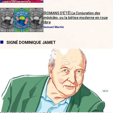
[ROMANS D’ÉTÉ]
La Conjuration des
imbéciles
, ou la bêtise moderne en roue
libre
Samuel Martin
SIGNÉ DOMINIQUE JAMET