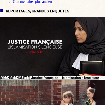
Navigation de commentaire
← Commentaires plus anciens
REPORTAGES/GRANDES ENQUÊTES
[GRANDE ENQUÊTE] Justice française : l’islamisation silencieuse