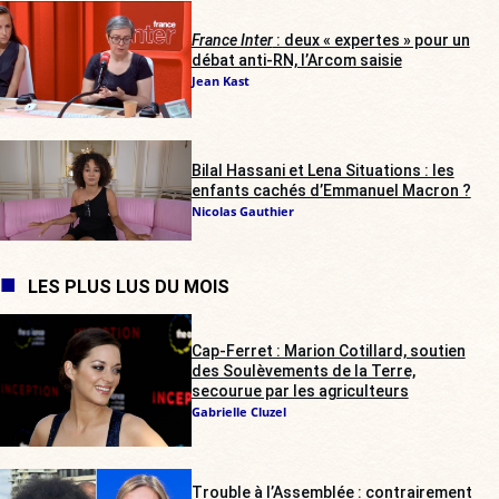
France Inter
: deux « expertes » pour un
débat anti-RN, l’Arcom saisie
Jean Kast
Bilal Hassani et Lena Situations : les
enfants cachés d’Emmanuel Macron ?
Nicolas Gauthier
LES PLUS LUS DU MOIS
Cap-Ferret : Marion Cotillard, soutien
des Soulèvements de la Terre,
secourue par les agriculteurs
Gabrielle Cluzel
Trouble à l’Assemblée : contrairement