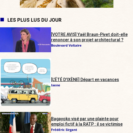
LES PLUS LUS DU JOUR
[VOTRE AVIS] Yaël Braun-Pivet doit-elle
renoncer à son projet architectural ?
Boulevard Voltaire
[L’ÉTÉ D’IXÈNE] Départ en vacances
Ixene
Bagayoko visé par une plainte pour
emploi fictif à la RATP : il se victimise
Frédéric Sirgant