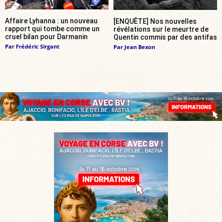
Affaire Lyhanna : un nouveau
[ENQUÊTE] Nos nouvelles
rapport qui tombe comme un
révélations sur le meurtre de
cruel bilan pour Darmanin
Quentin commis par des antifas
Par
Frédéric Sirgant
Par
Jean Bexon