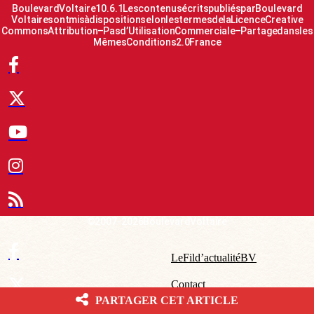
Boulevard Voltaire 10.6.1 Les contenus écrits publiés par Boulevard
Voltaire sont mis à disposition selon les termes de la Licence Creative
Commons Attribution – Pas d’Utilisation Commerciale – Partage dans les
Mêmes Conditions 2.0 France
© 2007-2026 Boulevard Voltaire
Le Fil d’actualité BV
Contact
PARTAGER CET ARTICLE
Qui sommes-nous ?