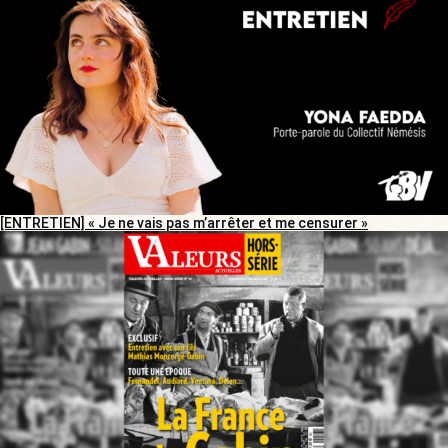
[ENTRETIEN] « Je ne vais pas m’arrêter et me censurer »