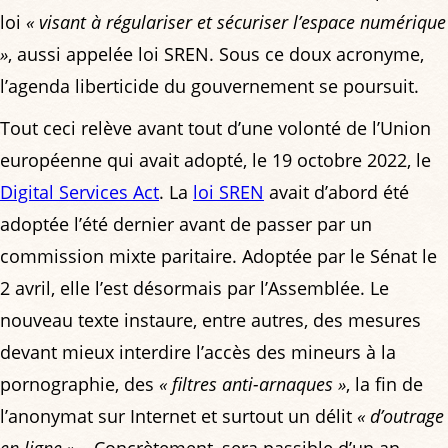
loi
« visant à régulariser et sécuriser l’espace numérique
»
, aussi appelée loi SREN. Sous ce doux acronyme,
l’agenda liberticide du gouvernement se poursuit.
Tout ceci relève avant tout d’une volonté de l’Union
européenne qui avait adopté, le 19 octobre 2022, le
Digital Services Act
. La
loi SREN
avait d’abord été
adoptée l’été dernier avant de passer par un
commission mixte paritaire. Adoptée par le Sénat le
2 avril, elle l’est désormais par l’Assemblée. Le
nouveau texte instaure, entre autres, des mesures
devant mieux interdire l’accès des mineurs à la
pornographie, des
« filtres anti-arnaques »
, la fin de
l’anonymat sur Internet et surtout un délit
« d’outrage
en ligne »
… Concrètement, sera passible d’un an