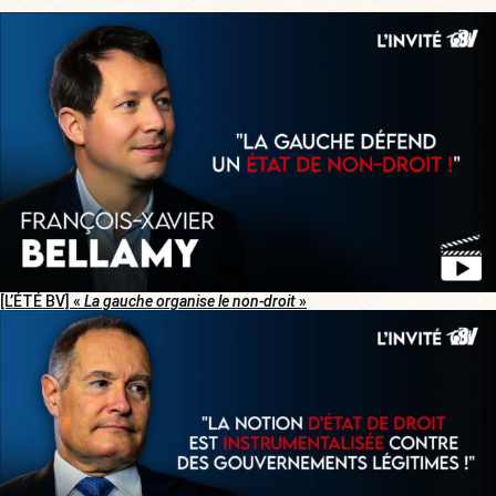
[L’ÉTÉ BV] «
La gauche organise le non-droit
»