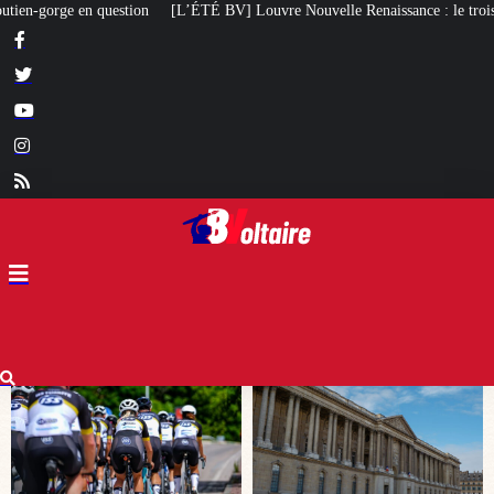
] Louvre Nouvelle Renaissance : le troisième caprice patrimonial de Macron