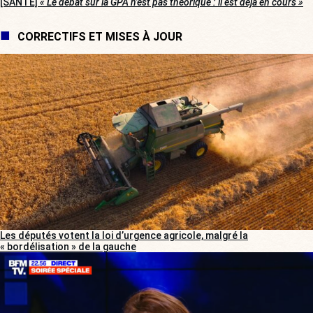
[SANTÉ]
« Le débat sur la GPA n’est pas théorique : il est déjà en cours »
CORRECTIFS ET MISES À JOUR
Les députés votent la loi d’urgence agricole, malgré la
« bordélisation » de la gauche