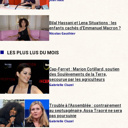
Bilal Hassani et Lena Situations : les
enfants cachés d’Emmanuel Macron ?
Nicolas Gauthier
LES PLUS LUS DU MOIS
Cap-Ferret : Marion Cotillard, soutien
des Soulèvements de la Terre,
secourue par les agriculteurs
Gabrielle Cluzel
Trouble à l’Assemblée : contrairement
au septuagénaire, Assa Traoré ne sera
pas poursuivie
Gabrielle Cluzel