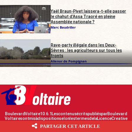
Yaël Braun-Pivet laissera-t-elle passer
le chahut d’Assa Traoré en pleine
Assemblée nationale ?
Marc Baudriller
Rave-party illégale dans les Deux-
Sèvres : les agriculteurs sur tous les
fronts
Alienor de Pompignan
Boulevard Voltaire 10.6.1 Les contenus écrits publiés par Boulevard
Voltaire sont mis à disposition selon les termes de la Licence Creative
Commons Attribution – Pas d’Utilisation Commerciale – Partage dans les
PARTAGER CET ARTICLE
Mêmes Conditions 2.0 France