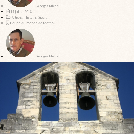
Georges Michel
15 juillet 2018
Articles
,
Histoire
,
Sport
Coupe du monde de football
Georges Michel