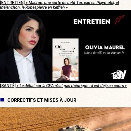
[ENTRETIEN]
« Macron, une sorte de petit Turreau en Playmobil, et
Mélenchon, le Robespierre en keffieh »
[SANTÉ]
« Le débat sur la GPA n’est pas théorique : il est déjà en cours »
CORRECTIFS ET MISES À JOUR