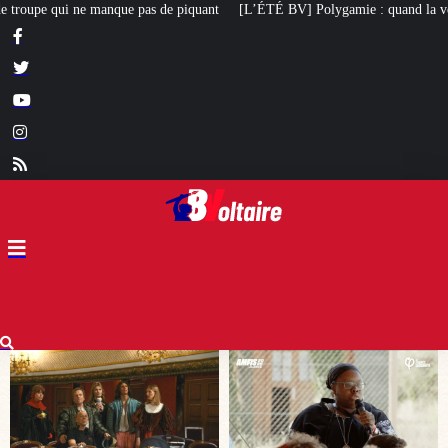
ant
[L’ÉTÉ BV] Polygamie : quand la vérité sort de la bouche d’une militan