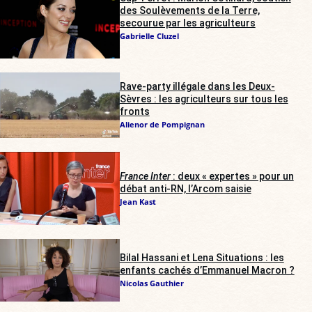
des Soulèvements de la Terre,
secourue par les agriculteurs
Gabrielle Cluzel
Rave-party illégale dans les Deux-
Sèvres : les agriculteurs sur tous les
fronts
Alienor de Pompignan
France Inter
: deux « expertes » pour un
débat anti-RN, l’Arcom saisie
Jean Kast
Bilal Hassani et Lena Situations : les
enfants cachés d’Emmanuel Macron ?
Nicolas Gauthier