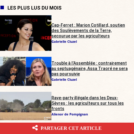
LES PLUS LUS DU MOIS
Cap-Ferret : Marion Cotillard, soutien
des Soulèvements de la Terre,
secourue par les agriculteurs
Gabrielle Cluzel
Trouble à l’Assemblée : contrairement
au septuagénaire, Assa Traoré ne sera
pas poursuivie
Gabrielle Cluzel
Rave-party illégale dans les Deux-
Sèvres : les agriculteurs sur tous les
fronts
Alienor de Pompignan
PARTAGER CET ARTICLE
Yaël Braun-Pivet laissera-t-elle passer