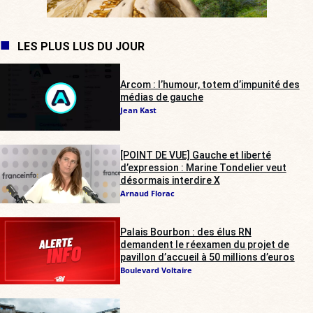
LES PLUS LUS DU JOUR
Arcom : l’humour, totem d’impunité des
médias de gauche
Jean Kast
[POINT DE VUE] Gauche et liberté
d’expression : Marine Tondelier veut
désormais interdire X
Arnaud Florac
Palais Bourbon : des élus RN
demandent le réexamen du projet de
pavillon d’accueil à 50 millions d’euros
Boulevard Voltaire