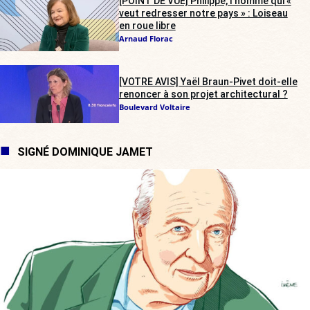
[POINT DE VUE] Philippe, l’homme qui «
veut redresser notre pays » : Loiseau
en roue libre
Arnaud Florac
[VOTRE AVIS] Yaël Braun-Pivet doit-elle
renoncer à son projet architectural ?
Boulevard Voltaire
SIGNÉ DOMINIQUE JAMET