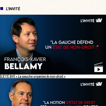
L'INVITÉ
[L’ÉTÉ BV] «
La gauche organise le non-droit
»