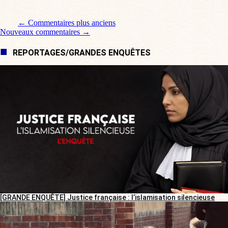
Navigation de commentaire
← Commentaires plus anciens
Nouveaux commentaires →
REPORTAGES/GRANDES ENQUÊTES
[GRANDE ENQUÊTE] Justice française : l’islamisation silencieuse