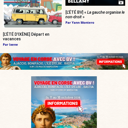
[L’ÉTÉ BV] «
La gauche organise le
non-droit
»
Par
Yann Montero
[L’ÉTÉ D’IXÈNE] Départ en
vacances
Par
Ixene