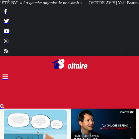
n-droit
»
[VOTRE AVIS] Yaël Braun-Pivet doit-elle renoncer à son projet arc