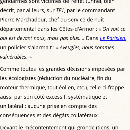
gendarmes sont victimes de l'effet tunnel, bien
décrit, par ailleurs, sur
TF1
, par le commandant
Pierre Marchadour, chef du service de nuit
départemental dans les Côtes-d'Armor :
« On voit ce
qui est devant nous, mais pas plus. »
Dans
Le Parisien
,
un policier s'alarmait :
« Aveugles, nous sommes
vulnérables. »
Comme toutes les grandes décisions imposées par
les écologistes (réduction du nucléaire, fin du
moteur thermique, tout éolien, etc.), celle-ci frappe
aussi par son côté excessif, systématique et
unilatéral : aucune prise en compte des
conséquences et des dégâts collatéraux.
Devant le mécontentement qui gronde (tiens, un