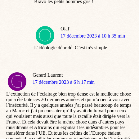
Bravo les petits hommes gris !
Olaf
dit
17 décembre 2023 à 10 h 35 min
:
L’idéologie débridé. C’est très simple.
Gerard Laurent
dit
17 décembre 2023 à 6 h 17 min
:
L’extinction de l’éclairage bien trop dense est la meilleure chose
qui a été faite ces 20 dernières années et qui n’a rien à voir avec
l’insécurité. Il y a quelques années j’ai passé beaucoup de temps
au Maroc et j’ai pu constater qu’il y avait du travail pour ceux
qui voulaient mais aussi que toute la racaille était dirigée vers la
France. Et cela devait être la même chose dans d’autres pays
musulmans et Africains qui expulsait les indésirables pour les
transférer dans l’UE. Et tous les crétins de l’Europe étaient
contents d’accueillir les nouveaux « ingénieurs » de l’insécurité.