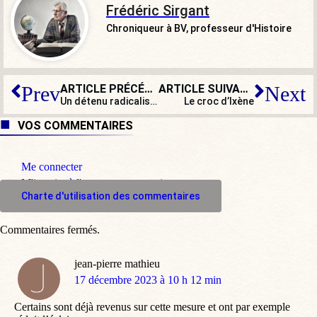
Frédéric Sirgant
Chroniqueur à BV, professeur d'Histoire
ARTICLE PRÉCÉDENT
ARTICLE SUIVANT
Prev
Next
Un détenu radicalisé blesse trois surveillants avec du verre à Lille
Le croc d’Ixène
VOS COMMENTAIRES
Me connecter
M'inscrire à l'espace commentaire
Charte d'utilisation des commentaires
Commentaires fermés.
jean-pierre mathieu
dit
17 décembre 2023 à 10 h 12 min
:
Certains sont déjà revenus sur cette mesure et ont par exemple