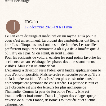
réduit l’éclairage.
JDGallet
dit
17 décembre 2023 à 9 h 11 min
:
Le lien entre éclairage et insécurité est un mythe. Et là pour le
coup c’est un sentiment. La plupart des cambriolages ont lieu le
jour. Les délinquants aussi ont besoin de lumière. Les racailles
préfèreront toujours se retrouver là où il y a de la lumière que là
où il n’y en a pas. Si on éteint, ils iront ailleurs.
Pour les accidents de voiture, éclairer les rond-points favorise les
accidents car sans éclairage, les phares des autres sont mieux
visibles. Mais c’est un autre débat.
L’éclairage à détection reste l’idéal qu’il faudra appliquer dans le
plus d’endroit possible. Mais se croire en sécurité parce qu’il y a
de la lumière est idiot. Vous êtes bien plus en sécurité dans le
noir complet car personne ne vous repère. La peur de la nuit et
de l’obscurité est une des terreurs les plus archaïque de
l’humanité. Comme la peur du feu ou de l’eau… Elle est
irrationnelle et irraisonnée. Dans la plupart des villages que je
traverse de nuit en France, désormais tout est éteint et aucune
délinquance.