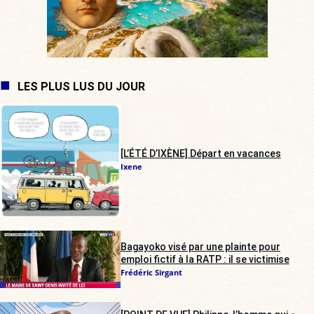
LES PLUS LUS DU JOUR
[L’ÉTÉ D’IXÈNE] Départ en vacances
Ixene
Bagayoko visé par une plainte pour
emploi fictif à la RATP : il se victimise
Frédéric Sirgant