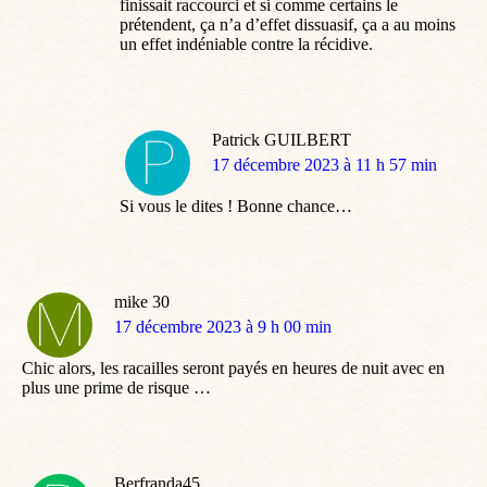
finissait raccourci et si comme certains le
prétendent, ça n’a d’effet dissuasif, ça a au moins
un effet indéniable contre la récidive.
Patrick GUILBERT
dit
17 décembre 2023 à 11 h 57 min
:
Si vous le dites ! Bonne chance…
mike 30
dit
17 décembre 2023 à 9 h 00 min
:
Chic alors, les racailles seront payés en heures de nuit avec en
plus une prime de risque …
Berfranda45