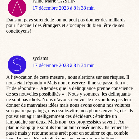
Anne Marie CASTIN
dit
17 décembre 2023 à 8 h 38 min
:
Dans un pays surendetté ,on ne peut pas donner des milliards
pour l’ accueil des étrangers et s’occuper du bien -être de ses
concitoyens!
syclams
dit
17 décembre 2023 à 8 h 34 min
:
A l’évocation de cette mesure , nous alertions sur ses risques. Il
nous était répondu « Mais non, observez, il ne se passe rien » .
Et de répondre « Attendez que la délinquance prenne conscience
de ses nouvelles possibilités « . Nous y sommes, les délinquants
ne sont pas idiots. Nous n’avons rien vu. Je ne voudrais pas leur
donner de mauvaises idées mais nous avons connu nos voitures
sur quatre parpaings, nos essuie-vitre, nos phares envolés, etc. Ils
pouvaient agir intelligemment ces décideurs : éteindre un
lampadaire sur deux. Mais non, ces progressistes savent . Au
plan idéologique sont-ils tout autant conséquents . Ils renient le
passé mais y retourne sans arrêt pour en soutirer ce qui comble
leurs lacunes. En actualité nous en avons un magnifique