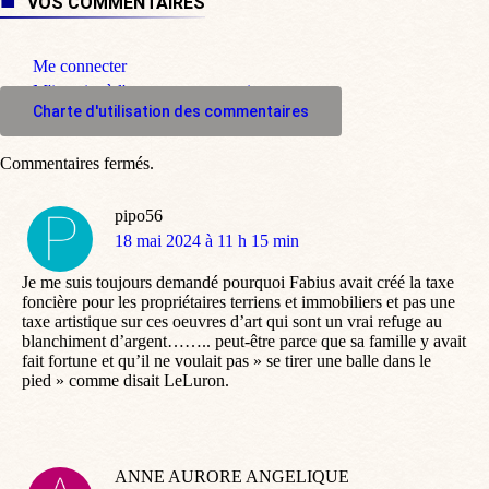
VOS COMMENTAIRES
Me connecter
M'inscrire à l'espace commentaire
Charte d'utilisation des commentaires
Commentaires fermés.
pipo56
dit
18 mai 2024 à 11 h 15 min
:
Je me suis toujours demandé pourquoi Fabius avait créé la taxe
foncière pour les propriétaires terriens et immobiliers et pas une
taxe artistique sur ces oeuvres d’art qui sont un vrai refuge au
blanchiment d’argent…….. peut-être parce que sa famille y avait
fait fortune et qu’il ne voulait pas » se tirer une balle dans le
pied » comme disait LeLuron.
ANNE AURORE ANGELIQUE