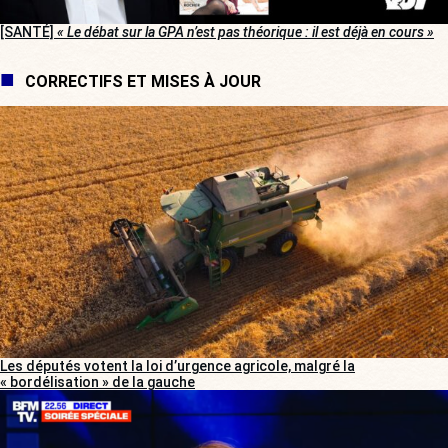
[SANTÉ]
« Le débat sur la GPA n’est pas théorique : il est déjà en cours »
CORRECTIFS ET MISES À JOUR
Les députés votent la loi d’urgence agricole, malgré la
« bordélisation » de la gauche