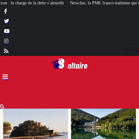
Newcleo, la PME franco-italienne qui mise sur l’avenir du « mini nucléaire