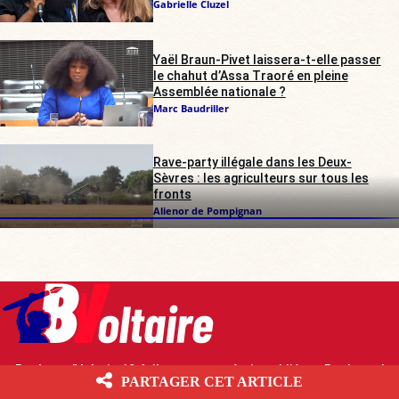
Gabrielle Cluzel
Yaël Braun-Pivet laissera-t-elle passer
le chahut d’Assa Traoré en pleine
Assemblée nationale ?
Marc Baudriller
Rave-party illégale dans les Deux-
Sèvres : les agriculteurs sur tous les
fronts
Alienor de Pompignan
Boulevard Voltaire 10.6.1 Les contenus écrits publiés par Boulevard
PARTAGER CET ARTICLE
Voltaire sont mis à disposition selon les termes de la Licence Creative
Commons Attribution – Pas d’Utilisation Commerciale – Partage dans les