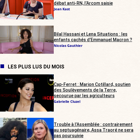
débat anti-RN, l’Arcom saisie
Jean Kast
Bilal Hassani et Lena Situations : les
enfants cachés d’Emmanuel Macron ?
Nicolas Gauthier
LES PLUS LUS DU MOIS
Cap-Ferret : Marion Cotillard, soutien
des Soulèvements de la Terre,
secourue par les agriculteurs
Gabrielle Cluzel
Trouble à l’Assemblée : contrairement
au septuagénaire, Assa Traoré ne sera
pas poursuivie