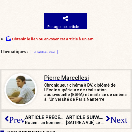
Partager cet article
Obtenir le lien ou envoyer cet article à un ami
Thématiques :
Le tableau volé
Pierre Marcellesi
Chroniqueur cinéma à BV, diplômé de
l'Ecole supérieure de réalisation
audiovisuelle (ESRA) et maîtrise de cinéma
à l'Université de Paris Nanterre
ARTICLE PRÉCÉDENT
ARTICLE SUIVANT
Prev
Next
Rouen : un homme abattu après avoir tenté de mettre le feu à une synagogue
[SATIRE A VUE] Le maire de Marseille, Benoît Payan, comme chez lui à Alger !