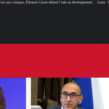
Caroit défend l’aide au développement
Ceuta : les
« ingérences étrangères »
p