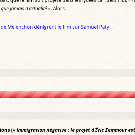
t, que le film soit projeté dans les lycées car, selon lui,
« l
us que jamais d'actualité
». Alors...
s de Mélenchon dénigrent le film sur Samuel Paty
ions (
« Immigration négative : le projet d’Éric Zemmour est-