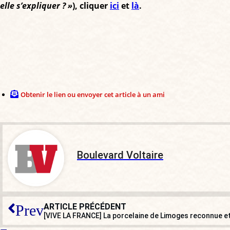
1355
elle s’expliquer ? »
), cliquer
ici
et
là
.
41
of
votes
votes
votes,
111
votes
Obtenir le lien ou envoyer cet article à un ami
Boulevard Voltaire
ARTICLE PRÉCÉDENT
Prev
[VIVE LA FRANCE] La porcelaine de Limoges reconnue e