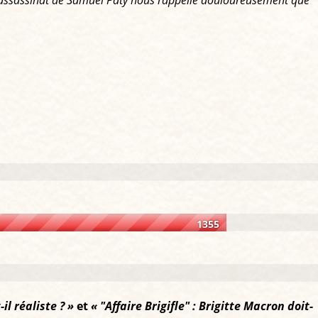
'assassinat de Samuel Paty nous rappelle douloureusement que
1355
il réaliste ? »
et
« "Affaire Brigifle" : Brigitte Macron doit-