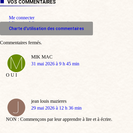
VOS COMMENTAIRES
Me connecter
M'inscrire à l'espace commentaire
Charte d'utilisation des commentaires
Commentaires fermés.
MIK MAC
dit
31 mai 2026 à 9 h 45 min
:
O U I
jean louis mazieres
dit
29 mai 2026 à 12 h 36 min
:
NON : Commençons par leur apprendre à lire et à écrire.