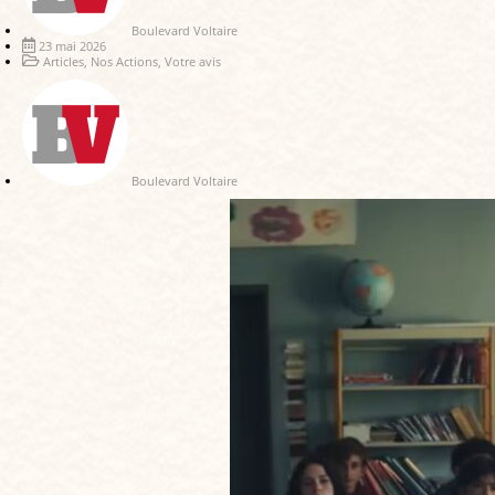
Boulevard Voltaire
23 mai 2026
Articles
,
Nos Actions
,
Votre avis
Boulevard Voltaire