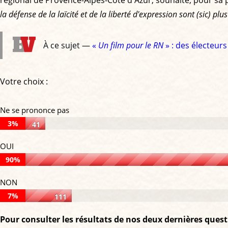
régional de Provence-Alpes-Côte d'Azur, souhaite, pour sa par
la défense de la laïcité et de la liberté d'expression sont (sic) pl
À ce sujet —
«
Un film pour le RN
» : des électeur
Votre choix :
Ne se prononce pas
3%
41
Ne
OUI
se
90%
prononce
OUI:
pas:
NON
90%
3%
7%
111
of
of
NON:
votes,
Pour consulter les résultats de nos deux dernières quest
votes,
7%