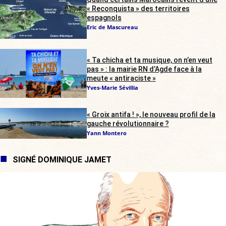
« Reconquista » des territoires
espagnols
Eric de Mascureau
« Ta chicha et ta musique, on n’en veut
pas » : la mairie RN d’Agde face à la
meute « antiraciste »
Yves-Marie Sévillia
« Groix antifa ! », le nouveau profil de la
gauche révolutionnaire ?
Yann Montero
SIGNÉ DOMINIQUE JAMET