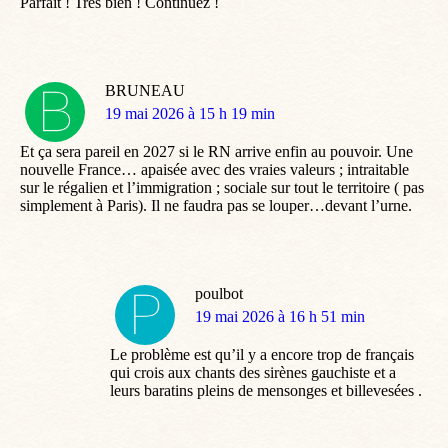
Parfait ! Très bien ! Continuez !
BRUNEAU
dit
19 mai 2026 à 15 h 19 min
:
Et ça sera pareil en 2027 si le RN arrive enfin au pouvoir. Une
nouvelle France… apaisée avec des vraies valeurs ; intraitable
sur le régalien et l’immigration ; sociale sur tout le territoire ( pas
simplement à Paris). Il ne faudra pas se louper…devant l’urne.
poulbot
dit
19 mai 2026 à 16 h 51 min
:
Le problème est qu’il y a encore trop de français
qui crois aux chants des sirènes gauchiste et a
leurs baratins pleins de mensonges et billevesées .