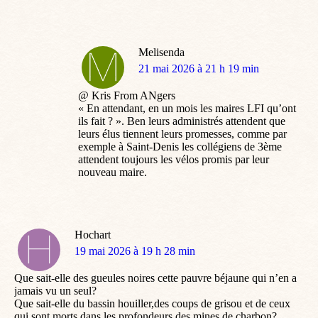
Melisenda
dit
21 mai 2026 à 21 h 19 min
:
@ Kris From ANgers
« En attendant, en un mois les maires LFI qu’ont
ils fait ? ». Ben leurs administrés attendent que
leurs élus tiennent leurs promesses, comme par
exemple à Saint-Denis les collégiens de 3ème
attendent toujours les vélos promis par leur
nouveau maire.
Hochart
dit
19 mai 2026 à 19 h 28 min
:
Que sait-elle des gueules noires cette pauvre béjaune qui n’en a
jamais vu un seul?
Que sait-elle du bassin houiller,des coups de grisou et de ceux
qui sont morts dans les profondeurs des mines de charbon?