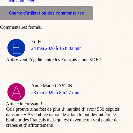
Me connecter
M'inscrire à l'espace commentaire
Charte d'utilisation des commentaires
Commentaires fermés.
Eddy
dit
24 mai 2026 à 16 h 02 min
:
Aubry veut l’égalité entre les Français : tous SDF !
Anne Marie CASTIN
dit
23 mai 2026 à 8 h 57 min
:
Article intéressant !
Cela prouve ,une fois de plus ,l’ inutilité d’ avoir 550 députés
dans une « Assemblée nationale »dont le but devrait être le
bonheur des Français mais qui est devenue un vrai panier de
crabes et d’ affrontement!