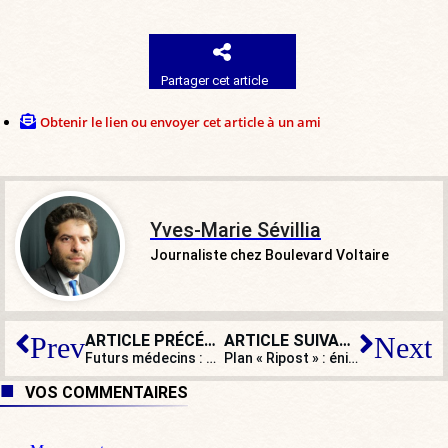
Partager cet article
Obtenir le lien ou envoyer cet article à un ami
Yves-Marie Sévillia
Journaliste chez Boulevard Voltaire
ARTICLE PRÉCÉDENT
ARTICLE SUIVANT
Prev
Next
Futurs médecins : pour David Lisnard, il faut sortir du système de « mabouls »
Plan « Ripost » : énième électrochoc d’autorité sur un cadavre déjà froid
VOS COMMENTAIRES