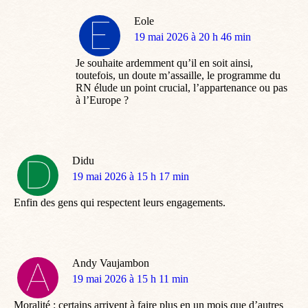
Eole
dit
19 mai 2026 à 20 h 46 min
:
Je souhaite ardemment qu’il en soit ainsi,
toutefois, un doute m’assaille, le programme du
RN élude un point crucial, l’appartenance ou pas
à l’Europe ?
Didu
dit
19 mai 2026 à 15 h 17 min
:
Enfin des gens qui respectent leurs engagements.
Andy Vaujambon
dit
19 mai 2026 à 15 h 11 min
:
Moralité : certains arrivent à faire plus en un mois que d’autres