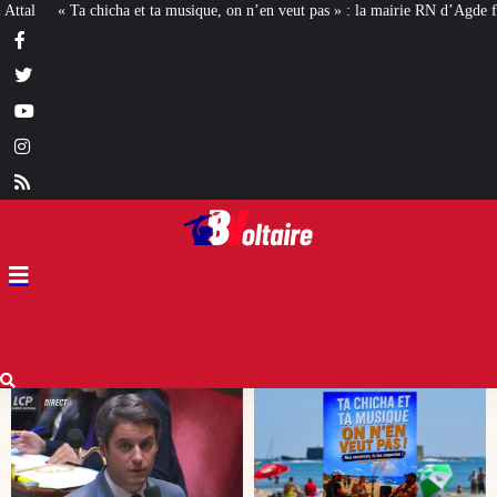
on n’en veut pas » : la mairie RN d’Agde face à la meute « antiraciste »
La h