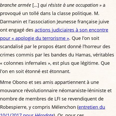
branche armée
[…]
qui résiste à une occupation »
a
provoqué un tollé dans la classe politique. M.
Darmanin et l’association Jeunesse française juive
ont engagé des
actions judiciaires à son encontre
pour « apologie du terrorisme »
. Que l’on soit
scandalisé par le propos étant donné l’horreur des
crimes commis par les bandes du Hamas, véritables
« colonnes infernales », est plus que légitime. Que
l’on en soit étonné est étonnant.
Mme Obono et ses amis appartiennent à une
mouvance révolutionnaire néomarxiste-léniniste et
nombre de membres de LFI se revendiquent de
Robespierre, y compris Mélenchon (
entretien du
10/1/2017 pour
Hérodote
). Or, pour ces