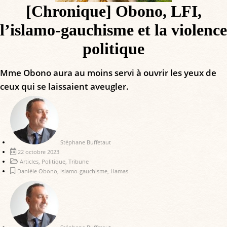
[Chronique] Obono, LFI,
l’islamo-gauchisme et la violence
politique
Mme Obono aura au moins servi à ouvrir les yeux de
ceux qui se laissaient aveugler.
Stéphane Buffetaut
22 octobre 2023
Articles
,
Politique
,
Tribune
Danièle Obono
,
islamo-gauchisme
,
Hamas