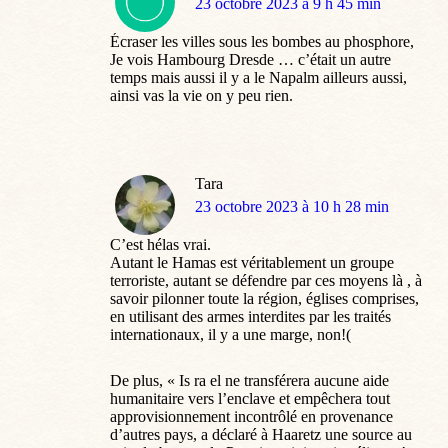
dit
23 octobre 2023 à 9 h 45 min
:
Écraser les villes sous les bombes au phosphore,
Je vois Hambourg Dresde … c’était un autre
temps mais aussi il y a le Napalm ailleurs aussi,
ainsi vas la vie on y peu rien.
Tara
dit
23 octobre 2023 à 10 h 28 min
:
C’est hélas vrai.
Autant le Hamas est véritablement un groupe
terroriste, autant se défendre par ces moyens là , à
savoir pilonner toute la région, églises comprises,
en utilisant des armes interdites par les traités
internationaux, il y a une marge, non!(
De plus, « Is ra el ne transférera aucune aide
humanitaire vers l’enclave et empêchera tout
approvisionnement incontrôlé en provenance
d’autres pays, a déclaré à Haaretz une source au