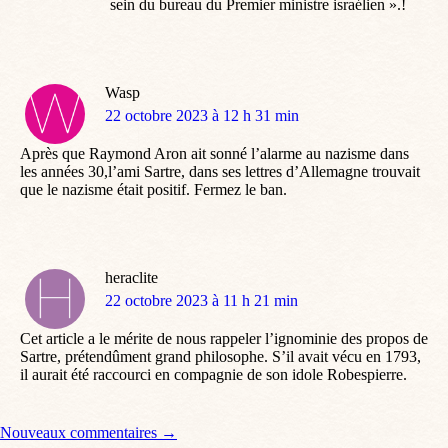
sein du bureau du Premier ministre israélien ».!
Wasp
dit
22 octobre 2023 à 12 h 31 min
:
Après que Raymond Aron ait sonné l’alarme au nazisme dans
les années 30,l’ami Sartre, dans ses lettres d’Allemagne trouvait
que le nazisme était positif. Fermez le ban.
heraclite
dit
22 octobre 2023 à 11 h 21 min
:
Cet article a le mérite de nous rappeler l’ignominie des propos de
Sartre, prétendûment grand philosophe. S’il avait vécu en 1793,
il aurait été raccourci en compagnie de son idole Robespierre.
Navigation de commentaire
Nouveaux commentaires →