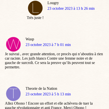
Lougry
dit
23 octobre 2023 à 13 h 26 min
:
Très juste !
Wasp
dit
23 octobre 2023 à 7 h 01 min
:
Je suivrai , avec grande attention, ce procès qui n’aboutira à rien
car raciste. Les juifs blancs Contre une femme noire et de
gauche de surcroît. Ce sera la preuve qu’ils peuvent tout se
permettre.
Theorie de la Nation
dit
23 octobre 2023 à 5 h 13 min
:
Allez Obono ! Encore un effort et elle achèvera de tuer la
gauche révolutionnaire et anti France. Merci Obono !