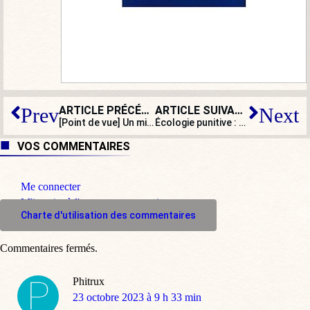
ARTICLE PRÉCÉDENT
ARTICLE SUIVANT
Prev
Next
[Point de vue] Un ministre belge démissionne car il a échoué. Et en France ?
Écologie punitive : éteignez la lumière !
VOS COMMENTAIRES
Me connecter
M'inscrire à l'espace commentaire
Charte d'utilisation des commentaires
Commentaires fermés.
Phitrux
dit
23 octobre 2023 à 9 h 33 min
: