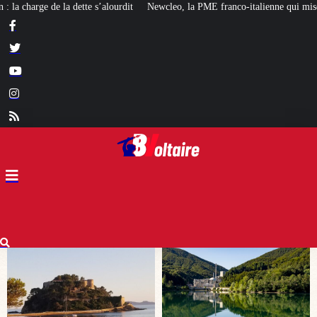
ewcleo, la PME franco-italienne qui mise sur l’avenir du « mini nucléaire »