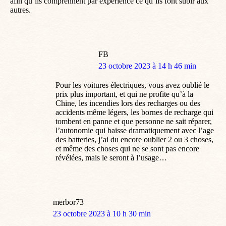
afin qu’ils comprennent par expérience ce qu’ils font subir aux
autres.
FB
dit
23 octobre 2023 à 14 h 46 min
:
Pour les voitures électriques, vous avez oublié le
prix plus important, et qui ne profite qu’à la
Chine, les incendies lors des recharges ou des
accidents même légers, les bornes de recharge qui
tombent en panne et que personne ne sait réparer,
l’autonomie qui baisse dramatiquement avec l’age
des batteries, j’ai du encore oublier 2 ou 3 choses,
et même des choses qui ne se sont pas encore
révélées, mais le seront à l’usage…
merbor73
dit
23 octobre 2023 à 10 h 30 min
: