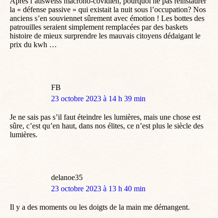
Après l’ausweiss macrono-covidien, pourquoi ne pas réinstaurer
la « défense passive » qui existait la nuit sous l’occupation? Nos
anciens s’en souviennet sûrement avec émotion ! Les bottes des
patrouilles seraient simplement remplacées par des baskets
histoire de mieux surprendre les mauvais citoyens dédaigant le
prix du kwh …
FB
dit
23 octobre 2023 à 14 h 39 min
:
Je ne sais pas s’il faut éteindre les lumières, mais une chose est
sûre, c’est qu’en haut, dans nos élites, ce n’est plus le siècle des
lumières.
delanoe35
dit
23 octobre 2023 à 13 h 40 min
:
Il y a des moments ou les doigts de la main me démangent.