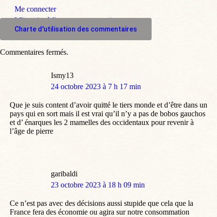
Me connecter
M'inscrire à l'espace commentaire
Charte d'utilisation des commentaires
Commentaires fermés.
Ismy13
dit
24 octobre 2023 à 7 h 17 min
:
Que je suis content d’avoir quitté le tiers monde et d’être dans un
pays qui en sort mais il est vrai qu’il n’y a pas de bobos gauchos
et d’ énarques les 2 mamelles des occidentaux pour revenir à
l’âge de pierre
garibaldi
dit
23 octobre 2023 à 18 h 09 min
:
Ce n’est pas avec des décisions aussi stupide que cela que la
France fera des économie ou agira sur notre consommation