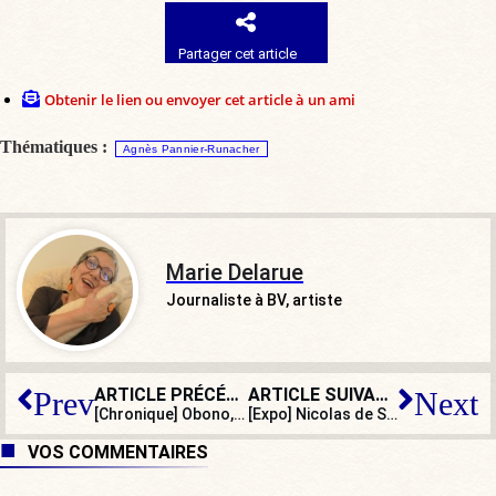
Partager cet article
Obtenir le lien ou envoyer cet article à un ami
Thématiques :
Agnès Pannier-Runacher
Marie Delarue
Journaliste à BV, artiste
ARTICLE PRÉCÉDENT
ARTICLE SUIVANT
Prev
Next
[Chronique] Obono, LFI, l’islamo-gauchisme et la violence politique
[Expo] Nicolas de Staël, figuratif et sensitif
VOS COMMENTAIRES