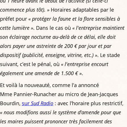
ou 1 heure avant le début de l'activité (si celle-ci
commence plus tôt). »
Horaires adaptables par le
préfet pour
« protéger la faune et la flore sensibles à
cette lumière »
. Dans le cas où
« l'entreprise maintient
son éclairage nocturne au-delà de ce délai, elle doit
alors payer une astreinte de 200 € par jour et par
dispositif (publicité, enseigne, vitrine, etc.) »
. Le stade
suivant, c’est le pénal, où
« l'entreprise encourt
également une amende de 1.500 € »
.
Et voilà la nouveauté, comme l’a annoncé
Mme Pannier-Runacher au micro de Jean-Jacques
Bourdin,
sur
Sud Radio
: avec l’horaire plus restrictif,
« nous modifions aussi le système d’amende pour que
les maires puissent prononcer très facilement des