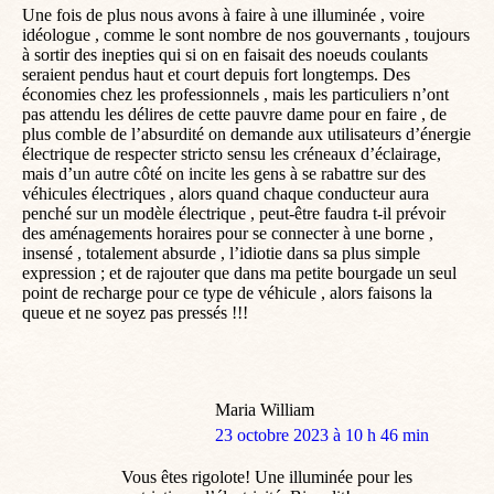
Une fois de plus nous avons à faire à une illuminée , voire
idéologue , comme le sont nombre de nos gouvernants , toujours
à sortir des inepties qui si on en faisait des noeuds coulants
seraient pendus haut et court depuis fort longtemps. Des
économies chez les professionnels , mais les particuliers n’ont
pas attendu les délires de cette pauvre dame pour en faire , de
plus comble de l’absurdité on demande aux utilisateurs d’énergie
électrique de respecter stricto sensu les créneaux d’éclairage,
mais d’un autre côté on incite les gens à se rabattre sur des
véhicules électriques , alors quand chaque conducteur aura
penché sur un modèle électrique , peut-être faudra t-il prévoir
des aménagements horaires pour se connecter à une borne ,
insensé , totalement absurde , l’idiotie dans sa plus simple
expression ; et de rajouter que dans ma petite bourgade un seul
point de recharge pour ce type de véhicule , alors faisons la
queue et ne soyez pas pressés !!!
Maria William
dit
23 octobre 2023 à 10 h 46 min
:
Vous êtes rigolote! Une illuminée pour les