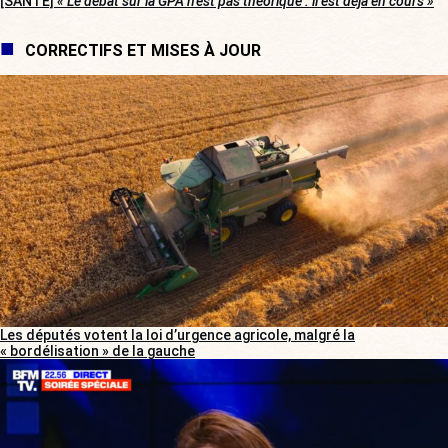
[SANTÉ]
« Le débat sur la GPA n’est pas théorique : il est déjà en cours »
CORRECTIFS ET MISES À JOUR
Les députés votent la loi d’urgence agricole, malgré la
« bordélisation » de la gauche