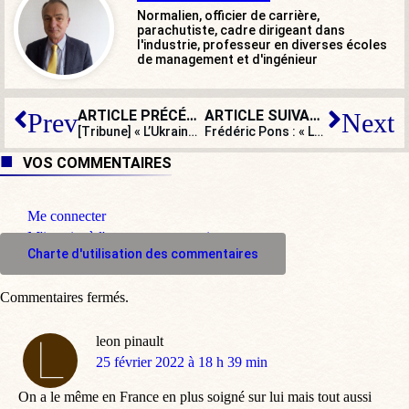
Normalien, officier de carrière,
parachutiste, cadre dirigeant dans
l'industrie, professeur en diverses écoles
de management et d'ingénieur
ARTICLE PRÉCÉDENT
ARTICLE SUIVANT
Prev
Next
[Tribune] « L’Ukraine manque terriblement à la puissance russe » (II)
Frédéric Pons : « Les sanctions auront peu d’effets supplémentaires »
VOS COMMENTAIRES
Me connecter
M'inscrire à l'espace commentaire
Charte d'utilisation des commentaires
Commentaires fermés.
leon pinault
dit
25 février 2022 à 18 h 39 min
:
On a le même en France en plus soigné sur lui mais tout aussi