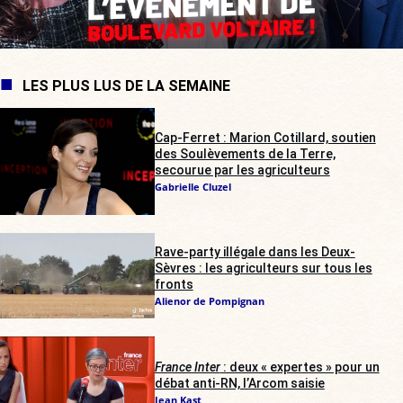
LES PLUS LUS DE LA SEMAINE
Cap-Ferret : Marion Cotillard, soutien
des Soulèvements de la Terre,
secourue par les agriculteurs
Gabrielle Cluzel
Rave-party illégale dans les Deux-
Sèvres : les agriculteurs sur tous les
fronts
Alienor de Pompignan
France Inter
: deux « expertes » pour un
débat anti-RN, l’Arcom saisie
Jean Kast