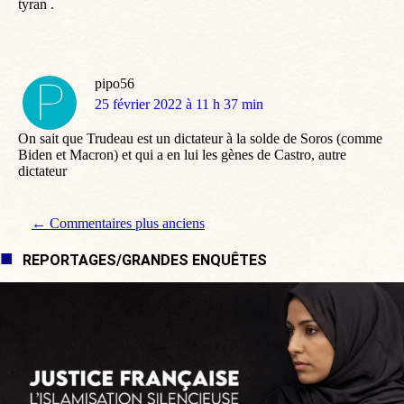
tyran .
pipo56
dit
25 février 2022 à 11 h 37 min
:
On sait que Trudeau est un dictateur à la solde de Soros (comme
Biden et Macron) et qui a en lui les gènes de Castro, autre
dictateur
Navigation de commentaire
← Commentaires plus anciens
REPORTAGES/GRANDES ENQUÊTES