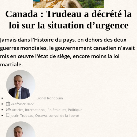
Canada : Trudeau a décrété la
loi sur la situation d’urgence
Jamais dans l'Histoire du pays, en dehors des deux
guerres mondiales, le gouvernement canadien n'avait
mis en œuvre l'état de siège, encore moins la loi
martiale.
Lionel Rondouin
24 février 2022
Articles
,
International
,
Polémiques
,
Politique
Justin Trudeau
,
Ottawa
,
convoi de la liberté