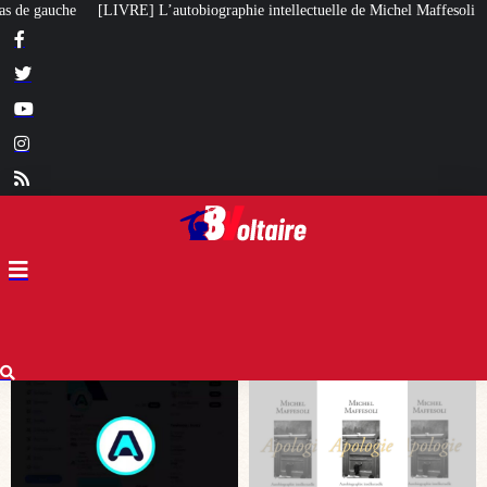
hie intellectuelle de Michel Maffesoli
Pour regagner son influence en Afr