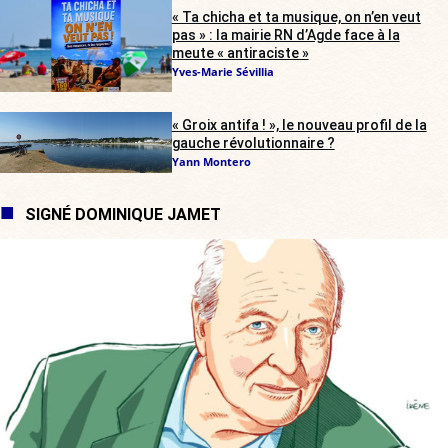
« Ta chicha et ta musique, on n’en veut
pas » : la mairie RN d’Agde face à la
meute « antiraciste »
Yves-Marie Sévillia
« Groix antifa ! », le nouveau profil de la
gauche révolutionnaire ?
Yann Montero
SIGNÉ DOMINIQUE JAMET