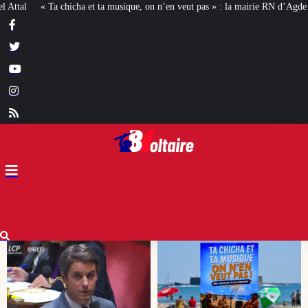
on n’en veut pas » : la mairie RN d’Agde face à la meute « antiraciste »
La h