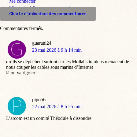
Me connecter
M'inscrire à l'espace commentaire
Charte d'utilisation des commentaires
Commentaires fermés.
guarani24
dit
23 mai 2026 à 9 h 14 min
:
qu’ils se dépêchent surtout car les Mollahs iraniens menacent de
nous couper les cables sous marins d’Internet
là on va rigoler
pipo56
dit
22 mai 2026 à 8 h 25 min
:
L’arcom est un comité Théodule à dissoudre.