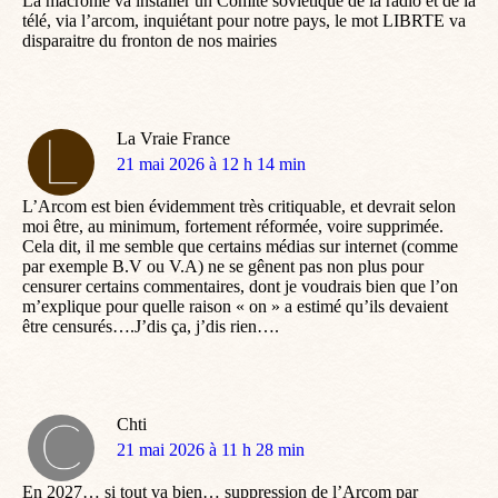
La macronie va installer un Comité soviétique de la radio et de la
télé, via l’arcom, inquiétant pour notre pays, le mot LIBRTE va
disparaitre du fronton de nos mairies
La Vraie France
dit
21 mai 2026 à 12 h 14 min
:
L’Arcom est bien évidemment très critiquable, et devrait selon
moi être, au minimum, fortement réformée, voire supprimée.
Cela dit, il me semble que certains médias sur internet (comme
par exemple B.V ou V.A) ne se gênent pas non plus pour
censurer certains commentaires, dont je voudrais bien que l’on
m’explique pour quelle raison « on » a estimé qu’ils devaient
être censurés….J’dis ça, j’dis rien….
Chti
dit
21 mai 2026 à 11 h 28 min
:
En 2027… si tout va bien… suppression de l’Arcom par