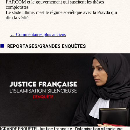
l’ARCOM et le gouvernement qui suscitent les thèses
complotistes.
Le stade ultime, c’est le régime soviétique avec la Pravda qui
dira la vérité.
Navigation de commentaire
← Commentaires plus anciens
REPORTAGES/GRANDES ENQUÊTES
[GRANDE ENQUÊTE] Justice française : l’islamisation silencieuse