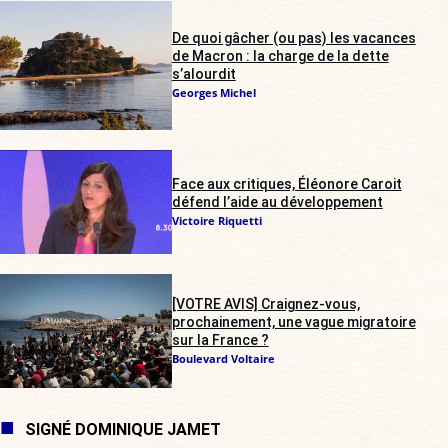
De quoi gâcher (ou pas) les vacances
de Macron : la charge de la dette
s’alourdit
Georges Michel
Face aux critiques, Éléonore Caroit
défend l’aide au développement
Victoire Riquetti
[VOTRE AVIS] Craignez-vous,
prochainement, une vague migratoire
sur la France ?
Boulevard Voltaire
SIGNÉ DOMINIQUE JAMET