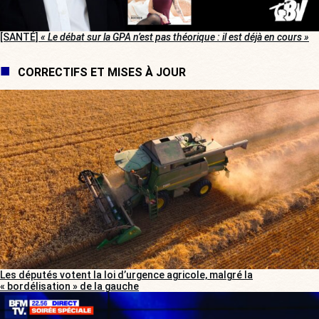
[SANTÉ]
« Le débat sur la GPA n’est pas théorique : il est déjà en cours »
CORRECTIFS ET MISES À JOUR
Les députés votent la loi d’urgence agricole, malgré la
« bordélisation » de la gauche