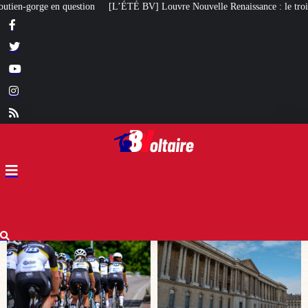
] Louvre Nouvelle Renaissance : le troisième caprice patrimonial de Macron