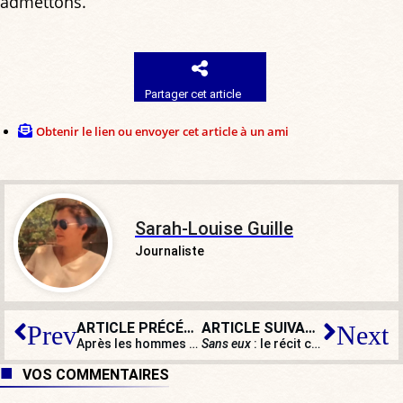
admettons.
Partager cet article
Obtenir le lien ou envoyer cet article à un ami
Sarah-Louise Guille
Journaliste
ARTICLE PRÉCÉDENT
ARTICLE SUIVANT
Prev
Next
Après les hommes et les barbecues, Sandrine Rousseau déconstruit les menus
Sans eux
: le récit catastrophiste d’une France sans immigrés
VOS COMMENTAIRES