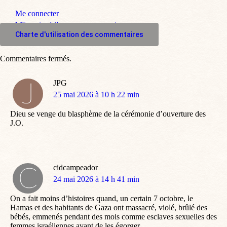
Me connecter
M'inscrire à l'espace commentaire
Charte d'utilisation des commentaires
Commentaires fermés.
JPG
dit
25 mai 2026 à 10 h 22 min
:
Dieu se venge du blasphème de la cérémonie d’ouverture des
J.O.
cidcampeador
dit
24 mai 2026 à 14 h 41 min
:
On a fait moins d’histoires quand, un certain 7 octobre, le
Hamas et des habitants de Gaza ont massacré, violé, brûlé des
bébés, emmenés pendant des mois comme esclaves sexuelles des
femmes israéliennes avant de les égorger…