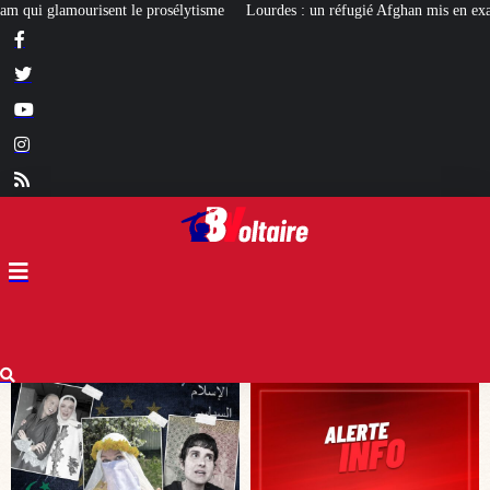
Lourdes : un réfugié Afghan mis en examen pour terrorisme
Les calvaires d