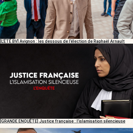
[L’ÉTÉ BV] Avignon : les dessous de l’élection de Raphaël Arnault
[GRANDE ENQUÊTE] Justice française : l’islamisation silencieuse