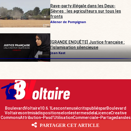
Rave-party illégale dans les Deux-
Sèvres : les agriculteurs sur tous les
fronts
Alienor de Pompignan
[GRANDE ENQUÊTE] Justice française :
l’islamisation silencieuse
Jean Kast
Boulevard Voltaire 10.6.1 Les contenus écrits publiés par Boulevard
Voltaire sont mis à disposition selon les termes de la Licence Creative
Commons Attribution – Pas d’Utilisation Commerciale – Partage dans les
Mêmes Conditions 2.0 France
PARTAGER CET ARTICLE