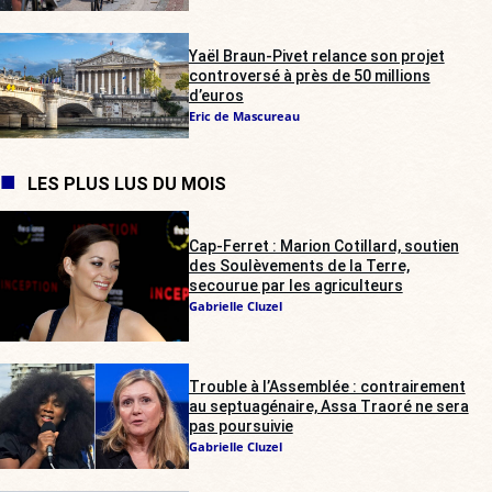
Yaël Braun-Pivet relance son projet
controversé à près de 50 millions
d’euros
Eric de Mascureau
LES PLUS LUS DU MOIS
Cap-Ferret : Marion Cotillard, soutien
des Soulèvements de la Terre,
secourue par les agriculteurs
Gabrielle Cluzel
Trouble à l’Assemblée : contrairement
au septuagénaire, Assa Traoré ne sera
pas poursuivie
Gabrielle Cluzel