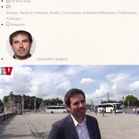
04 avril 2020
Articles
,
Santé et Politique
,
Audio
,
Coronavirus
,
Entretiens/Réactions
,
Polémiques
,
Politique
Masques
Alexandre Langlois