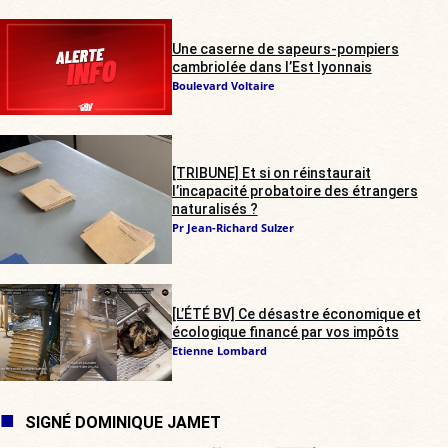
Une caserne de sapeurs-pompiers
cambriolée dans l’Est lyonnais
Boulevard Voltaire
[TRIBUNE] Et si on réinstaurait
l’incapacité probatoire des étrangers
naturalisés ?
Pr Jean-Richard Sulzer
[L’ÉTÉ BV] Ce désastre économique et
écologique financé par vos impôts
Etienne Lombard
SIGNÉ DOMINIQUE JAMET