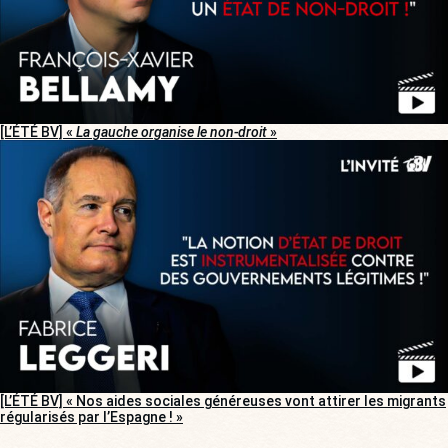
[L’ÉTÉ BV] «
La gauche organise le non-droit
»
[L’ÉTÉ BV] « Nos aides sociales généreuses vont attirer les migrants
régularisés par l’Espagne ! »