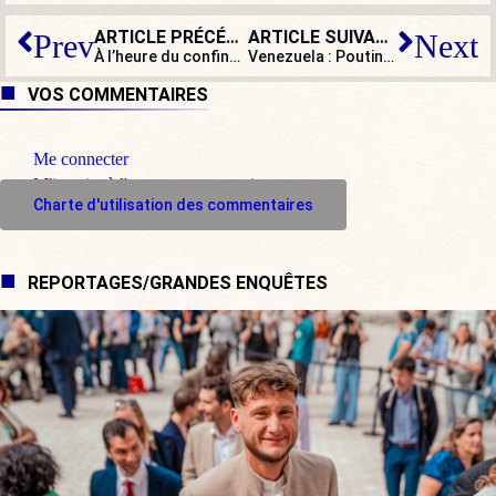
ARTICLE PRÉCÉDENT
ARTICLE SUIVANT
Prev
Next
À l’heure du confinement général, que fait Brune Poirson « en visite privée » dans le sud de la France ?
Venezuela : Poutine oblige les USA à lâcher Guaidó
VOS COMMENTAIRES
Me connecter
M'inscrire à l'espace commentaire
Charte d'utilisation des commentaires
REPORTAGES/GRANDES ENQUÊTES