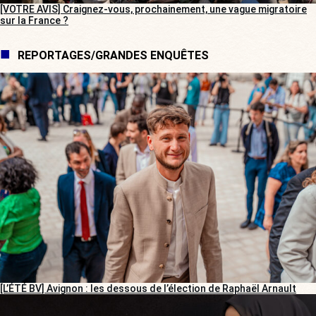
[VOTRE AVIS] Craignez-vous, prochainement, une vague migratoire
sur la France ?
REPORTAGES/GRANDES ENQUÊTES
[L’ÉTÉ BV] Avignon : les dessous de l’élection de Raphaël Arnault