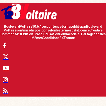
Boulevard Voltaire 10.6.1 Les contenus écrits publiés par Boulevard
Voltaire sont mis à disposition selon les termes de la Licence Creative
Commons Attribution – Pas d’Utilisation Commerciale – Partage dans les
Mêmes Conditions 2.0 France
© 2007-2026 Boulevard Voltaire