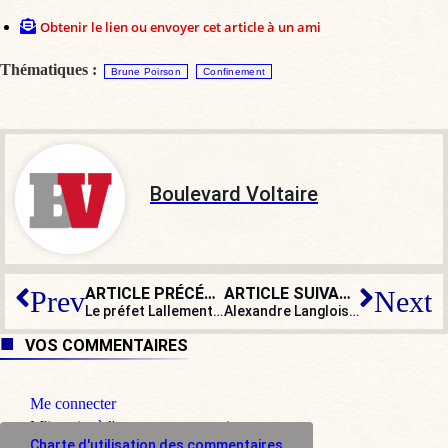
Obtenir le lien ou envoyer cet article à un ami
Thématiques :
Brune Poirson
Confinement
Boulevard Voltaire
ARTICLE PRÉCÉDENT
ARTICLE SUIVANT
Prev
Next
Le préfet Lallement mange sa casquette mais sauve sa peau
Alexandre Langlois : « Nos masques ont été réquisitionnés… Le gouvernement met en danger les policiers ! »
VOS COMMENTAIRES
Me connecter
M'inscrire à l'espace commentaire
Charte d'utilisation des commentaires