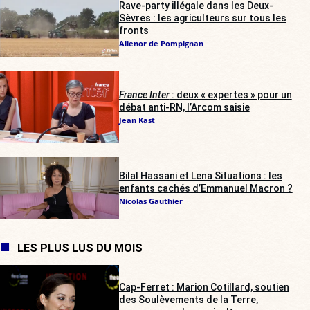
Rave-party illégale dans les Deux-
Sèvres : les agriculteurs sur tous les
fronts
Alienor de Pompignan
France Inter
: deux « expertes » pour un
débat anti-RN, l’Arcom saisie
Jean Kast
Bilal Hassani et Lena Situations : les
enfants cachés d’Emmanuel Macron ?
Nicolas Gauthier
LES PLUS LUS DU MOIS
Cap-Ferret : Marion Cotillard, soutien
des Soulèvements de la Terre,