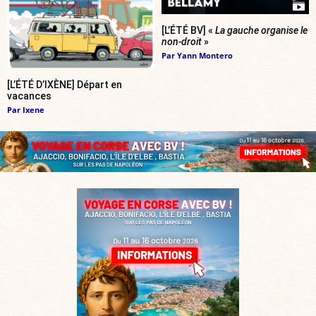
[L’ÉTÉ BV] «
La gauche organise le
non-droit
»
Par
Yann Montero
[L’ÉTÉ D’IXÈNE] Départ en
vacances
Par
Ixene