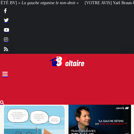
e non-droit
»
[VOTRE AVIS] Yaël Braun-Pivet doit-elle renoncer à son projet