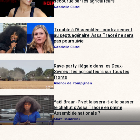
secourue par les agriculteurs
Gabrielle Cluzel
Trouble à l’Assemblée : contrairement
au septuagénaire, Assa Traoré ne sera
pas poursuivie
Gabrielle Cluzel
Rave-party illégale dans les Deux-
Sèvres : les agriculteurs sur tous les
fronts
Alienor de Pompignan
Yaël Braun-Pivet laissera-t-elle passer
le chahut d’Assa Traoré en pleine
Assemblée nationale ?
Marc Baudriller