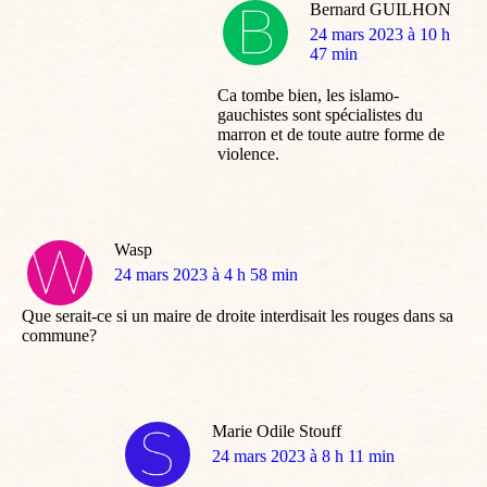
Bernard GUILHON
dit
24 mars 2023 à 10 h
:
47 min
Ca tombe bien, les islamo-
gauchistes sont spécialistes du
marron et de toute autre forme de
violence.
Wasp
dit
24 mars 2023 à 4 h 58 min
:
Que serait-ce si un maire de droite interdisait les rouges dans sa
commune?
Marie Odile Stouff
dit
24 mars 2023 à 8 h 11 min
: