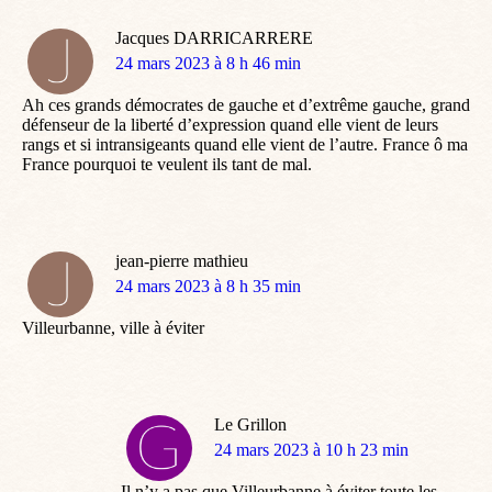
Jacques DARRICARRERE
dit
24 mars 2023 à 8 h 46 min
:
Ah ces grands démocrates de gauche et d’extrême gauche, grand
défenseur de la liberté d’expression quand elle vient de leurs
rangs et si intransigeants quand elle vient de l’autre. France ô ma
France pourquoi te veulent ils tant de mal.
jean-pierre mathieu
dit
24 mars 2023 à 8 h 35 min
:
Villeurbanne, ville à éviter
Le Grillon
dit
24 mars 2023 à 10 h 23 min
:
Il n’y a pas que Villeurbanne à éviter toute les