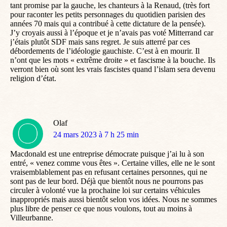
tant promise par la gauche, les chanteurs à la Renaud, (très fort
pour raconter les petits personnages du quotidien parisien des
années 70 mais qui a contribué à cette dictature de la pensée).
J’y croyais aussi à l’époque et je n’avais pas voté Mitterrand car
j’étais plutôt SDF mais sans regret. Je suis atterré par ces
débordements de l’idéologie gauchiste. C’est à en mourir. Il
n’ont que les mots « extrême droite » et fascisme à la bouche. Ils
verront bien où sont les vrais fascistes quand l’islam sera devenu
religion d’état.
Olaf
dit
24 mars 2023 à 7 h 25 min
:
Macdonald est une entreprise démocrate puisque j’ai lu à son
entré, « venez comme vous êtes ». Certaine villes, elle ne le sont
vraisemblablement pas en refusant certaines personnes, qui ne
sont pas de leur bord. Déjà que bientôt nous ne pourrons pas
circuler à volonté vue la prochaine loi sur certains véhicules
inappropriés mais aussi bientôt selon vos idées. Nous ne sommes
plus libre de penser ce que nous voulons, tout au moins à
Villeurbanne.