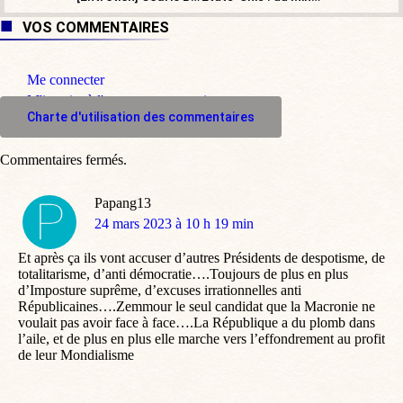
VOS COMMENTAIRES
Me connecter
M'inscrire à l'espace commentaire
Charte d'utilisation des commentaires
Commentaires fermés.
Papang13
dit
24 mars 2023 à 10 h 19 min
:
Et après ça ils vont accuser d’autres Présidents de despotisme, de
totalitarisme, d’anti démocratie….Toujours de plus en plus
d’Imposture suprême, d’excuses irrationnelles anti
Républicaines….Zemmour le seul candidat que la Macronie ne
voulait pas avoir face à face….La République a du plomb dans
l’aile, et de plus en plus elle marche vers l’effondrement au profit
de leur Mondialisme