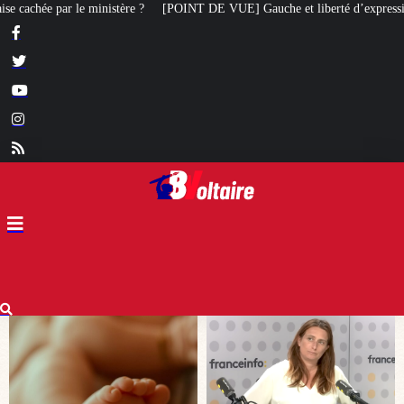
NT DE VUE] Gauche et liberté d’expression : Marine Tondelier veut désormais