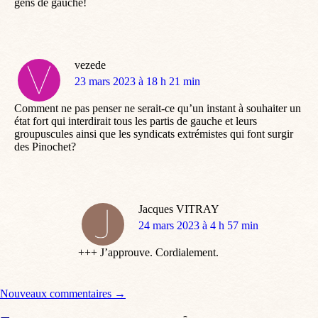
gens de gauche!
vezede
dit
23 mars 2023 à 18 h 21 min
:
Comment ne pas penser ne serait-ce qu’un instant à souhaiter un
état fort qui interdirait tous les partis de gauche et leurs
groupuscules ainsi que les syndicats extrémistes qui font surgir
des Pinochet?
Jacques VITRAY
dit
24 mars 2023 à 4 h 57 min
:
+++ J’approuve. Cordialement.
Navigation de commentaire
Nouveaux commentaires →