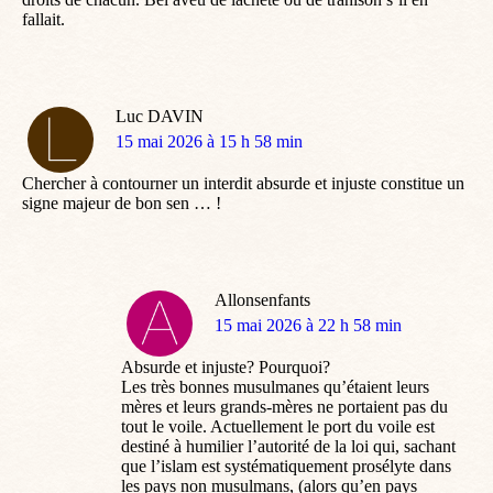
fallait.
Luc DAVIN
dit
15 mai 2026 à 15 h 58 min
:
Chercher à contourner un interdit absurde et injuste constitue un
signe majeur de bon sen … !
Allonsenfants
dit
15 mai 2026 à 22 h 58 min
:
Absurde et injuste? Pourquoi?
Les très bonnes musulmanes qu’étaient leurs
mères et leurs grands-mères ne portaient pas du
tout le voile. Actuellement le port du voile est
destiné à humilier l’autorité de la loi qui, sachant
que l’islam est systématiquement prosélyte dans
les pays non musulmans, (alors qu’en pays