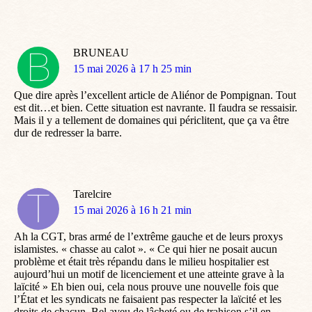
BRUNEAU
dit
15 mai 2026 à 17 h 25 min
:
Que dire après l’excellent article de Aliénor de Pompignan. Tout
est dit…et bien. Cette situation est navrante. Il faudra se ressaisir.
Mais il y a tellement de domaines qui périclitent, que ça va être
dur de redresser la barre.
Tarelcire
dit
15 mai 2026 à 16 h 21 min
:
Ah la CGT, bras armé de l’extrême gauche et de leurs proxys
islamistes. « chasse au calot ». « Ce qui hier ne posait aucun
problème et était très répandu dans le milieu hospitalier est
aujourd’hui un motif de licenciement et une atteinte grave à la
laïcité » Eh bien oui, cela nous prouve une nouvelle fois que
l’État et les syndicats ne faisaient pas respecter la laïcité et les
droits de chacun. Bel aveu de lâcheté ou de trahison s’il en