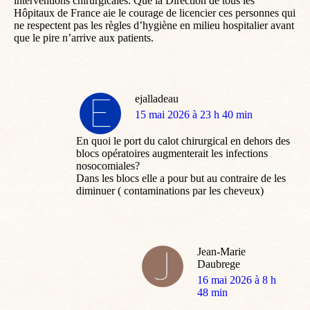
interventions chirurgicales. Que la Direction de tous les
Hôpitaux de France aie le courage de licencier ces personnes qui
ne respectent pas les règles d’hygiène en milieu hospitalier avant
que le pire n’arrive aux patients.
ejalladeau
dit
15 mai 2026 à 23 h 40 min
:
En quoi le port du calot chirurgical en dehors des
blocs opératoires augmenterait les infections
nosocomiales?
Dans les blocs elle a pour but au contraire de les
diminuer ( contaminations par les cheveux)
Jean-Marie
Daubrege
dit
16 mai 2026 à 8 h
:
48 min