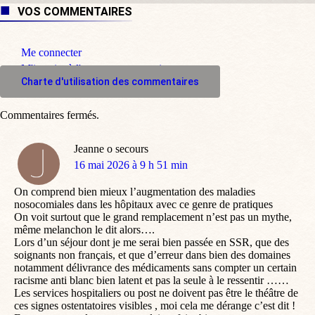
VOS COMMENTAIRES
Me connecter
M'inscrire à l'espace commentaire
Charte d'utilisation des commentaires
Commentaires fermés.
Jeanne o secours
dit
16 mai 2026 à 9 h 51 min
:
On comprend bien mieux l’augmentation des maladies
nosocomiales dans les hôpitaux avec ce genre de pratiques
On voit surtout que le grand remplacement n’est pas un mythe,
même melanchon le dit alors….
Lors d’un séjour dont je me serai bien passée en SSR, que des
soignants non français, et que d’erreur dans bien des domaines
notamment délivrance des médicaments sans compter un certain
racisme anti blanc bien latent et pas la seule à le ressentir ……
Les services hospitaliers ou post ne doivent pas être le théâtre de
ces signes ostentatoires visibles , moi cela me dérange c’est dit !