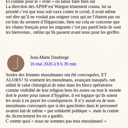
Et comme pour le « reste » on laisse faire bien sur
La direction des APHP est Wargon tristement connu, lui sa
priorité c’est que tous soit vaxx contre le covid, il avait même
osé dire qu’il ne voulait pas soigner ceux qui ne l’étaient pas on
est loin du serment d’Hippocrate, bien sur cela ne concerne que
les vilains français pour les migrants c’est pas pareil hein ils sont
les bienvenus , même qu’ils passent avant nous pour les greffes
Jean-Marie Daubrege
dit
16 mai 2026 à 8 h 39 min
:
Seules des femmes musulmanes ont été convoquées, ET
ALORS? Si vraiment les musulmans, avançant masqués, ont
utilisé le calot chirurgical de mise dans les blocs opératoires
comme visibilité de leur religion hors les zones ou tout le monde
doit le porter pour raison d’hygiène, il est logique qu’ils soient
les seuls à en payer les conséquences. Il n’y aurait eu de non-
musulmans convoqués que si des gauchistes dans le personnel
avaient fait de même « par solidarité politique », mais la crainte
du ;licenciement les en a gardés.
C omme quoi « nous ne sommes pas tous musulmans! »