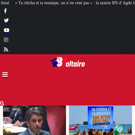
n’en veut pas » : la mairie RN d’Agde face à la meute « antiraciste »
La haus