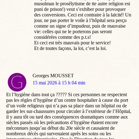
musulman le prosélytisme de tte autre religion est
puni de prison!) veut s’exhiber pour provoquer
des conversions. Ceci est contraire à la laïcité! Un
jour, ne pas porter le voile à l’hôpital sera perçu
comme un signe d’impudeur, puis de mauvaise
vie: celles qui ne le porterons pas seront
considérées comme des p.t.s!
Et ceci est très mauvais pour le service!
Et de toutes façons, la loi, c’est la loi.
Georges MOUSSET
dit
15 mai 2026 à 15 h 04 min
:
Et l’hygiène dans tout ça ????? Si ces personnes ne respectent
pas les règles d’hygiène d’un centre hospitalier à cause du port
d’un voile religieux qui n’a pas sa place dans un hôpital ou de
garder les sur-chaussures pour circuler à l’extérieur de l’Hôpital,
il y aura tôt ou tard des conséquences dramatiques comme aux
siècles passés où les précautions d’hygiène étaient encore
méconnues jusqu’au début du 20e siècle et causaient de
nombreux décès qui survenaient après les soins ou les