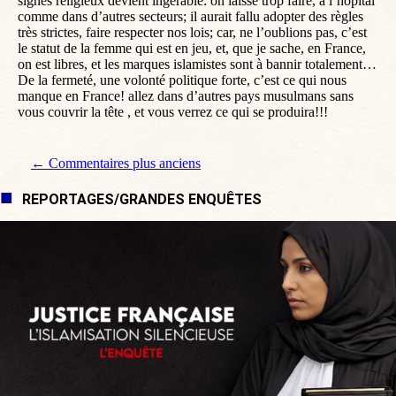
signes religieux devient ingérable: on laisse trop faire, à l’hôpital
comme dans d’autres secteurs; il aurait fallu adopter des règles
très strictes, faire respecter nos lois; car, ne l’oublions pas, c’est
le statut de la femme qui est en jeu, et, que je sache, en France,
on est libres, et les marques islamistes sont à bannir totalement…
De la fermeté, une volonté politique forte, c’est ce qui nous
manque en France! allez dans d’autres pays musulmans sans
vous couvrir la tête , et vous verrez ce qui se produira!!!
Navigation de commentaire
← Commentaires plus anciens
REPORTAGES/GRANDES ENQUÊTES