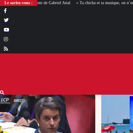
Le saviez-vous :
« Ta chicha et ta musique, on n’en veut pas » : la mairie RN d