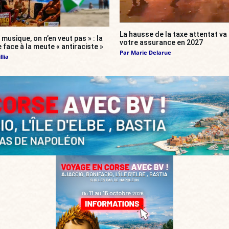
La hausse de la taxe attentat v
 musique, on n’en veut pas » : la
votre assurance en 2027
 face à la meute « antiraciste »
Par
Marie Delarue
llia