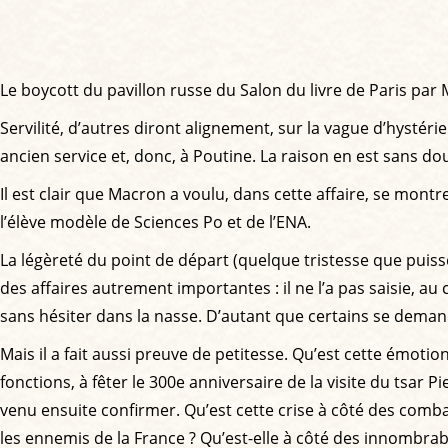
Le boycott du pavillon russe du Salon du livre de Paris par M
Servilité, d’autres diront alignement, sur la vague d’hystér
ancien service et, donc, à Poutine. La raison en est sans d
Il est clair que Macron a voulu, dans cette affaire, se montr
l’élève modèle de Sciences Po et de l’ENA.
La légèreté du point de départ (quelque tristesse que puiss
des affaires autrement importantes : il ne l’a pas saisie, au
sans hésiter dans la nasse. D’autant que certains se dema
Mais il a fait aussi preuve de petitesse. Qu’est cette émotio
fonctions, à fêter le 300e anniversaire de la visite du tsar P
venu ensuite confirmer. Qu’est cette crise à côté des com
les ennemis de la France ? Qu’est-elle à côté des innombra