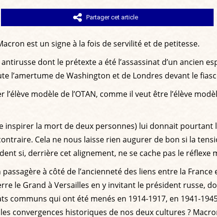
Partager cet article
acron est un signe à la fois de servilité et de petitesse.
ie antirusse dont le prétexte a été l’assassinat d’un ancien 
oute l’amertume de Washington et de Londres devant le fiasco
er l’élève modèle de l’OTAN, comme il veut être l’élève modèle
e inspirer la mort de deux personnes) lui donnait pourtant 
 contraire. Cela ne nous laisse rien augurer de bon si la tens
ndent si, derrière cet alignement, ne se cache pas le réfl
n passagère à côté de l’ancienneté des liens entre la France e
ierre le Grand à Versailles en y invitant le président russe, 
bats communs qui ont été menés en 1914-1917, en 1941-1945 
bles convergences historiques de nos deux cultures ? Macron