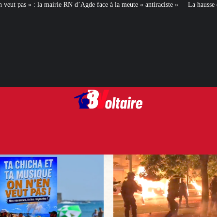
’Agde face à la meute « antiraciste »
La hausse de la taxe attentat va augme